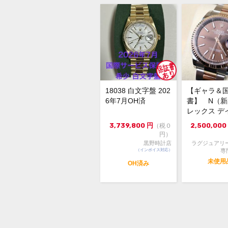
18038 白文字盤 202
【ギャラ＆
6年7月OH済
書】 N（
レックス デ
スト126231 3
3,739,800
円
2,500,000
（税０
円）
黒野時計店
ラグジュアリ
（インボイス対応）
専
未使用
OH済み