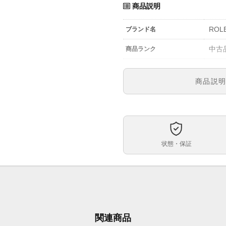
商品説明
ROL
ブランド名
中古
商品ランク
参考定価
商品説
-
型番
メン
メンズ・レディース
文字盤
状態・保証
自動
ムーブメント
ケースサイズ
ベルト内周
その
ケース素材
関連商品