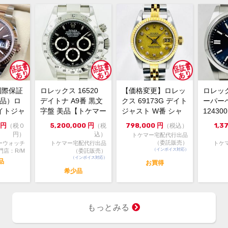
なし
メーカー保証書の有無
付属品
中古
状態
焼け
了承
内箱サ
国際保証
ロレックス 16520
【価格変更】ロレッ
ロレッ
高さ:
新品）ロ
デイトナ A9番 黒文
クス 69173G デイト
ーパー
イトジャ
字盤 美品【トケマー
ジャスト W番 シャ
1243
・通
コメント
6m...
宅配出品（委託販...
ンパンゴールド 中...
ルー 202
円
5,200,000
円
798,000
円
1,3
（税０
（税
（税込）
店へ
円）
込）
トケマー宅配代行出品
お問
（委託販売）
ーウォッチ
トケマー宅配代行出品
トケ
より
（インボイス対応）
門店：R/M
（委託販売）
（インボイス対応）
・『
品
お買得
届け
希少品
こち
商品
くだ
もっとみる