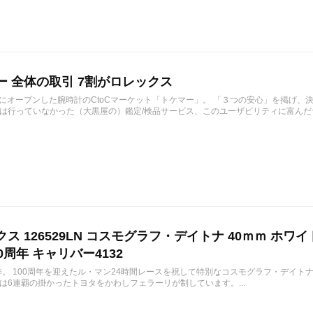
ー 全体の取引 7割がロレックス
1月にオープンした腕時計のCtoCマーケット「トケマー」。 「３つの安心」を掲げ
は行っていなかった（大黒屋の）鑑定/検品サービス、このユーザビリティに富んだサ
ス 126529LN コスモグラフ・デイトナ 40ｍｍ ホワ
0周年 キャリバー4132
作。 100周年を迎えたル・マン24時間レースを祝して特別なコスモグラフ・デイトナ 12
は6連覇の掛かったトヨタをかわしフェラーリが制しています。...