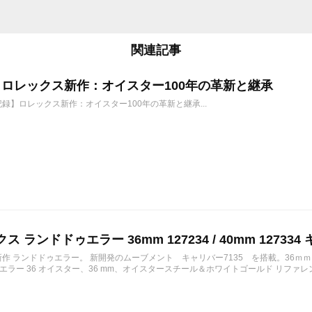
関連記事
6年 ロレックス新作：オイスター100年の革新と継承
年記録】ロレックス新作：オイスター100年の革新と継承...
ス ランドドゥエラー 36mm 127234 / 40mm 127334 
の新作 ランドドゥエラー。 新開発のムーブメント キャリバー7135 を搭載。36ｍ
ラー 36 オイスター、36 mm、オイスタースチール＆ホワイトゴールド リファレンス 12723