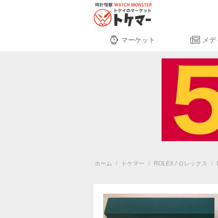
マーケット
メデ
ホーム
/
トケマー
/
ROLEX / ロレックス
/