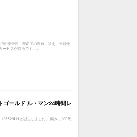
、決済の安全性、匿名での売買に加え、当時他
ービスが特徴です。...
イトゴールド ル・マン24時間レ
6529LN が誕生しました。 因みに100周