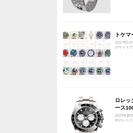
トケマ
2017年
のサイトで
ロレック
ース10
2023年新
年のレース