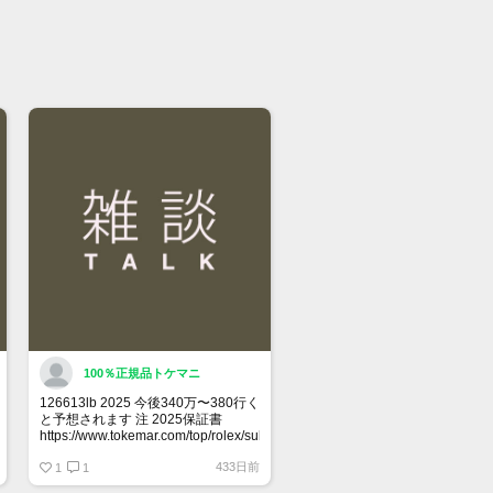
100％正規品トケマニ
126613lb 2025 今後340万〜380行く
と予想されます 注 2025保証書
https://www.tokemar.com/top/rolex/submariner/166613lb-
2025/ @Watch_Monster_より
433日前
1
1
マジ上がる予想しかない