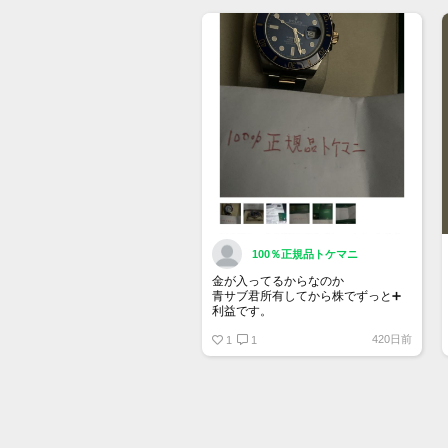
きるようになりました。
詳しくはマイページ＞お知らせをご
確認ください。
100％正規品トケマニ
金が入ってるからなのか
青サブ君所有してから株でずっと➕
利益です。
オススメ日本株その①
420日前
銘柄番号7932 ニッピ
1
1
配当
1株に633円
100株→63300円
1000株→633万円
10000株→6330万円
買って①年間所有するだけで