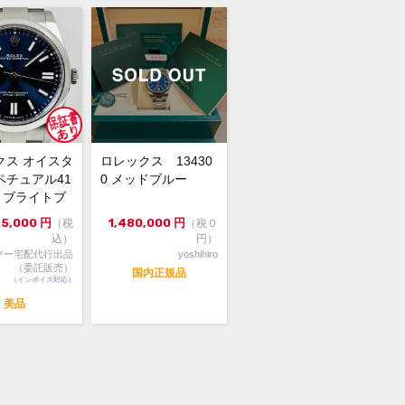
品の為、若干の使用感・擦れ・汚れ・
・ダメージがございますので、予めご
の上ご注文ください。
イズ 縦:約15.0cm × 横:約20.0cm ×
クス オイスタ
ロレックス 13430
約8.5cm →2個
ペチュアル41
0 メッドブルー
00 ブライトブ
信販売限定商品の為、実物の確認や他
4年...
75,000
円
1,480,000
円
（税
（税０
のお取り寄せは出来かねます。
込）
円）
い合わせは『出品者へ質問する』タブ
マー宅配代行出品
yoshihiro
お願い致します。
（委託販売）
国内正規品
（インボイス対応）
検品前・ 未検品（大黒屋の検品後のお
になります）』の表示がござますが、
美品
らの商品はトケマーの検品が出来ない
でございますので、ご了承の上ご注文
さい。