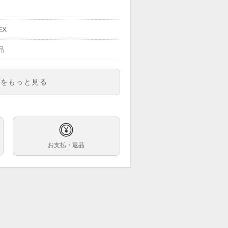
EX
品
明をもっと見る
ズ
お支払・返品
巻
他