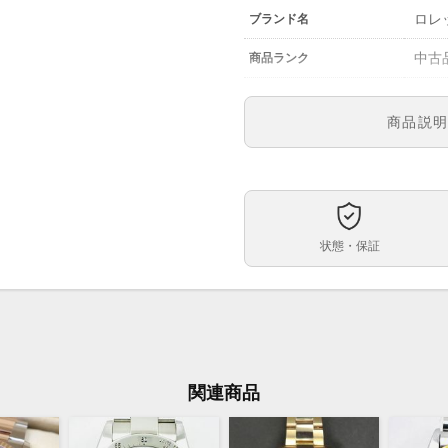
ロレッ
ブランド名
中古
商品ランク
￥6,8
参考定価
商品説
126
型番
メン
メンズ・レディース
黒文
文字盤
状態・保証
自動
ムーブメント
40m
ケースサイズ
約1
ベルト内周
す。
関連商品
ピン
ケース素材
あり
メーカー保証書の有無