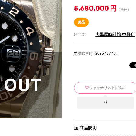
5,680,000
円
（税込）
美品
大黒屋時計館 中野店
出品者:
2025 / 07 / 04
登録日時:
ウォッチリストに追加
0
商品説明