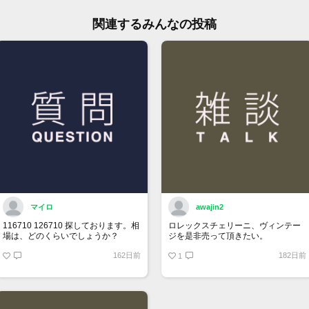
ご来
ます
関連するみんなの投稿
※価
ジで
ん。
お問
大黒
TEL:
マイロ
awajin2
116710 126710 探しております。相
ロレックスチェリーニ、ヴィンテー
場は、どのくらいでしょうか？
ジを是非売って頂きたい。
162日前
182日前
1