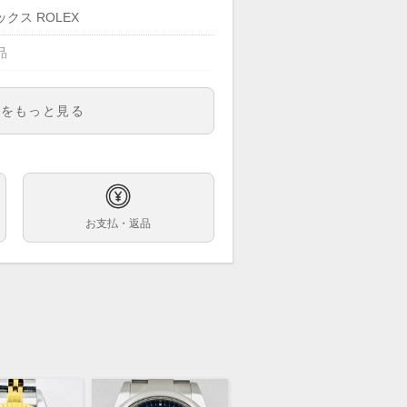
クス ROLEX
品
45,300(税込)
明をもっと見る
715CHNR
ズ
字盤
お支払・返品
巻
m
7.5cm ※2コマ外れた状態での計測で
クゴールド