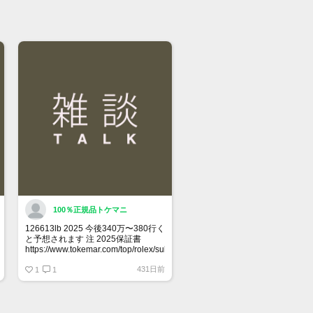
店前に在庫の有無のご確認をお勧めし
。
格に関してのお問い合わせはメッセー
ご質問頂いてもお答えしておりませ
直接店頭へお問い合わせください。
い合わせ先
屋 時計館中野店
03-5318-5250
100％正規品トケマニ
126613lb 2025 今後340万〜380行く
と予想されます 注 2025保証書
https://www.tokemar.com/top/rolex/submariner/166613lb-
2025/ @Watch_Monster_より
431日前
1
1
マジ上がる予想しかない