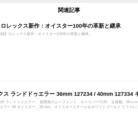
関連記事
6年 ロレックス新作：オイスター100年の革新と継承
年記録】ロレックス新作：オイスター100年の革新と継承...
ス ランドドゥエラー 36mm 127234 / 40mm 127334 
の新作 ランドドゥエラー。 新開発のムーブメント キャリバー7135 を搭載。36ｍ
ラー 36 オイスター、36 mm、オイスタースチール＆ホワイトゴールド リファレンス 12723