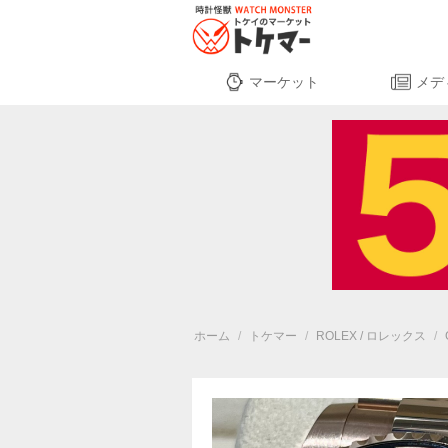
マーケット
メデ
ホーム
/
トケマー
/
ROLEX / ロレックス
/