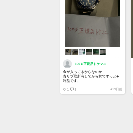
100％正規品トケマニ
金が入ってるからなのか
青サブ君所有してから株でずっと➕
利益です。
オススメ日本株その①
419日前
銘柄番号7932 ニッピ
1
1
配当
1株に633円
100株→63300円
1000株→633万円
10000株→6330万円
買って①年間所有するだけで
株価が下がっても、上がっても