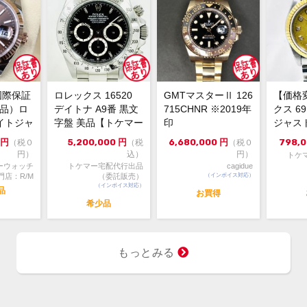
箱・
付属品
冊子
×2
ブレ
状態
ござ
国際保証
ロレックス 16520
GMTマスターⅡ 126
【価格
その
新品）ロ
デイトナ A9番 黒文
715CHNR ※2019年
クス 6
す。
イトジャ
字盤 美品【トケマー
印
ジャスト
6m...
宅配出品（委託販...
ンパンゴ
円
5,200,000
円
6,680,000
円
798,
（税０
（税
（税０
20
コメント
円）
込）
円）
トケ
無垢の
ーウォッチ
トケマー宅配代行出品
cagidue
が入
門店：R/M
（委託販売）
（インボイス対応）
（インボイス対応）
ベゼ
品
お買得
テン
希少品
クと
なっ
是非
もっとみる
※店
切れ