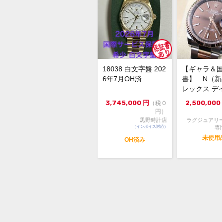
18038 白文字盤 202
【ギャラ＆
6年7月OH済
書】 N（
レックス デ
スト126231 3
3,745,000
円
2,500,000
（税０
円）
黒野時計店
ラグジュアリ
（インボイス対応）
専
未使用
OH済み