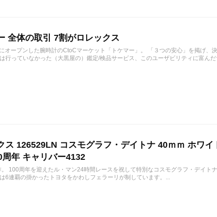
ー 全体の取引 7割がロレックス
1月にオープンした腕時計のCtoCマーケット「トケマー」。 「３つの安心」を掲げ
は行っていなかった（大黒屋の）鑑定/検品サービス、このユーザビリティに富んだサ
ス 126529LN コスモグラフ・デイトナ 40ｍｍ ホワ
0周年 キャリバー4132
作。 100周年を迎えたル・マン24時間レースを祝して特別なコスモグラフ・デイトナ 12
は6連覇の掛かったトヨタをかわしフェラーリが制しています。...