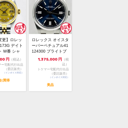
保証書(最新ギャラ：2023年1月印)・
・グリーンクロノメータータグ・コマ
スレット鏡面部分、バックルにスレが
います。
変更】ロレッ
ロレックス オイスタ
他特筆すべき点のない美品のお品物で
9173G デイト
ーパーペチュアル41
 W番 シャ
124300 ブライトブ
ールド 中...
ルー 2024年...
000
円
1,375,000
円
（税込）
（税
18年に登場した、エバーローズゴールド
込）
マー宅配代行出品
GMTマスター、Ref.126715CHNR
（委託販売）
トケマー宅配代行出品
荷しました。
（インボイス対応）
（委託販売）
（インボイス対応）
ルカラーはエバーローズゴールドとス
お買得
レスのコンビモデルと同じく、ブラッ
美品
ブラウンベゼルの通称“カフェオレ”と
ています。
ご検討ください。
頭でも販売をしておりますので、売り
の際はご了承ください。