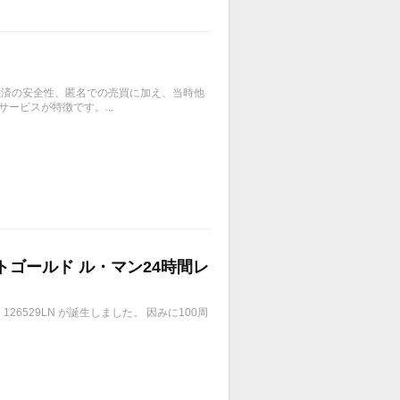
、決済の安全性、匿名での売買に加え、当時他
ービスが特徴です。...
イトゴールド ル・マン24時間レ
6529LN が誕生しました。 因みに100周