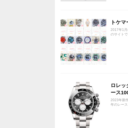
トケマ
2017年
のサイトで
ロレック
ース10
2023年新
年のレース