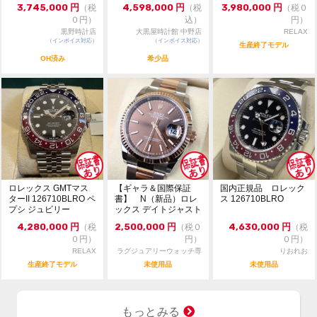
ダム番 ...
いてもお答えしておりません。直接店頭へお問い合わせ
3,745,000
円
4,598,000
円
3,980,000
円
（税
（税
（税０
ください。
０円）
込）
円）
黒野時計店
大黒屋時計館 中野店
RELAX
お問い合わせ先
（インボイス対応）
（インボイス対応）
生産終了モデル
大黒屋 時計館中野店
OH済み
希少品
TEL:03-5318-5250
ロレックス GMTマス
【ギャラ＆国際保証
国内正規品 ロレック
ターII 126710BLRO ペ
書】 N（新品）ロレ
ス 126710BLRO
プシ ジュビリー
ックス デイトジャスト
126231 36m...
4,280,000
円
2,500,000
円
4,630,000
円
（税
（税０
（税
０円）
円）
０円）
RELAX
ラグジュアリーウォッチ専
りおれお
門店：R/M
生産終了モデル
未使用品
未使用品
もっとみる