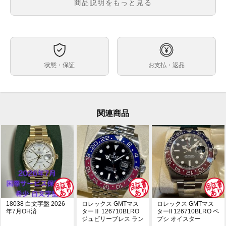
メンズ
メンズ・レディース
商品説明をもっと見る
黒文字盤
文字盤
自動巻
ムーブメント
40mm
ケースサイズ
約18.5cm
ベルト内周
状態・保証
お支払・返品
ステンレス
ケース素材
あり
メーカー保証書の有無
箱・保証書 (最新ギャラ：2022年3月印)・冊子・グリー
付属品
ンクロノメータータグ
関連商品
ブレスレット調整のされていない未使用品です。
状態
2019年新作のGMTマスターⅡ、126710BLROが入荷致
コメント
しました。人気カラーリングの青赤ベゼル、通称ペプシ
のジュビリーブレス仕様です。2021年にオイスターブ
レス仕様が登場し、さらなる注目を浴びているモデルで
ございます。是非ご検討下さい！
※店頭でも販売をしておりますので、売り切れの際はご
了承ください。ご来店前に在庫の有無のご確認をお勧め
18038 白文字盤 2026
ロレックス GMTマス
ロレックス GMTマス
します。
年7月OH済
ターⅡ 126710BLRO
ターII 126710BLRO ペ
ジュビリーブレス ラン
プシ オイスター
※価格に関してのお問い合わせはメッセージでご質問頂