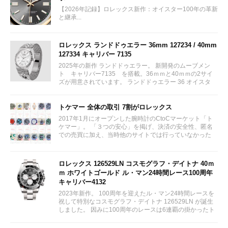
【2026年記録】ロレックス新作：オイスター100年の革新
と継承...
ロレックス ランドドゥエラー 36mm 127234 / 40mm
127334 キャリバー 7135
2025年の新作 ランドドゥエラー。 新開発のムーブメン
ト キャリバー7135 を搭載。36ｍｍと40ｍｍの2サイ
ズが用意されています。 ランドドゥエラー 36 オイスタ
ー、36 mm、オイスタースチール＆ホワイトゴールド リ
ファレンス 127234 ¥ 2,115,300...
トケマー 全体の取引 7割がロレックス
2017年1月にオープンした腕時計のCtoCマーケット「ト
ケマー」。 「３つの安心」を掲げ、決済の安全性、匿名
での売買に加え、当時他のサイトでは行っていなかった
（大黒屋の）鑑定/検品サービス、このユーザビリティに
富んだサービスが特徴です。...
ロレックス 126529LN コスモグラフ・デイトナ 40ｍ
ｍ ホワイトゴールド ル・マン24時間レース100周年
キャリバー4132
2023年新作。 100周年を迎えたル・マン24時間レースを
祝して特別なコスモグラフ・デイトナ 126529LN が誕生
しました。 因みに100周年のレースは6連覇の掛かったト
ヨタをかわしフェラーリが制しています。...