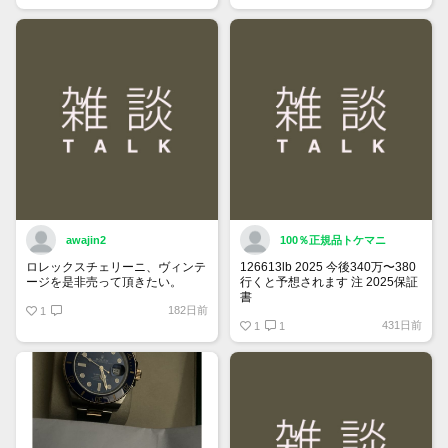
トップページでお気に入り登録が
できるようになりました。
詳しくはマイページ＞お知らせを
ご確認ください。
awajin2
100％正規品トケマニ
ロレックスチェリーニ、ヴィンテ
126613lb 2025 今後340万〜380
ージを是非売って頂きたい。
行くと予想されます 注 2025保証
書
182日前
1
https://www.tokemar.com/top/rolex/su
431日前
2025/ @Watch_Monster_より
1
1
マジ上がる予想しかない