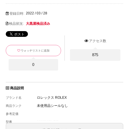
2022 / 03 / 28
登録日時:
検品状況:
大黒屋検品済み
アクセス数
ウォッチリストに追加
875
0
商品説明
ロレックス ROLEX
ブランド名
未使用品シールなし
商品ランク
参考定価
126710BLRO
型番