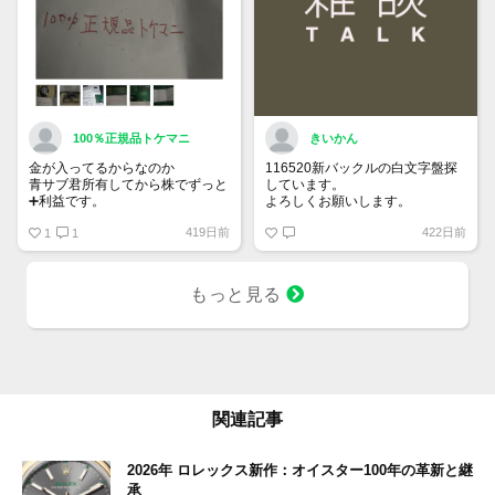
100％正規品トケマニ
きいかん
金が入ってるからなのか
116520新バックルの白文字盤探
青サブ君所有してから株でずっと
しています。
➕利益です。
よろしくお願いします。
オススメ日本株その①
419日前
422日前
銘柄番号7932 ニッピ
1
1
配当
1株に633円
もっと見る
100株→63300円
1000株→633万円
10000株→6330万円
買って①年間所有するだけで
株価が下がっても、上がっても
関連記事
2026年 ロレックス新作：オイスター100年の革新と継
承