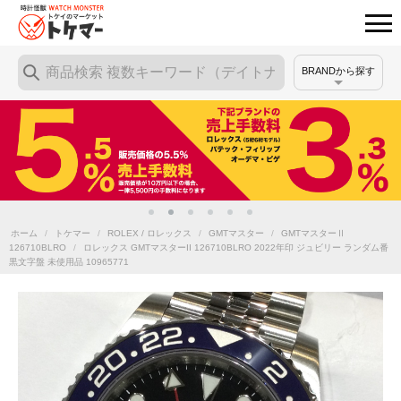
BRANDから探す
ホーム
/
トケマー
/
ROLEX / ロレックス
/
GMTマスター
/
GMTマスターⅡ
126710BLRO
/
ロレックス GMTマスターII 126710BLRO 2022年印 ジュビリー ランダム番
黒文字盤 未使用品 10965771