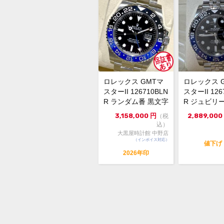
ロレックス GMTマ
ロレックス 
スターII 126710BLN
スターII 126
R ランダム番 黒文字
R ジュビリ
盤 自動巻...
3,158,000
円
2,889,000
（税
込）
大黒屋時計館 中野店
（インボイス対応）
値下げ
2026年印