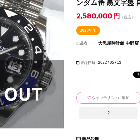
ンダム番 黒文字盤 自動
2,580,000
円
（税込）
2020年印
大黒屋時計館 中野店
出品者:
2022 / 05 / 13
登録日時:
ウォッチリストに追加
2
商品説明