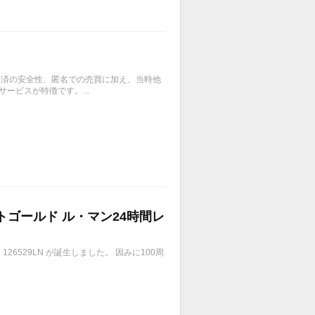
、決済の安全性、匿名での売買に加え、当時他
ービスが特徴です。...
イトゴールド ル・マン24時間レ
6529LN が誕生しました。 因みに100周