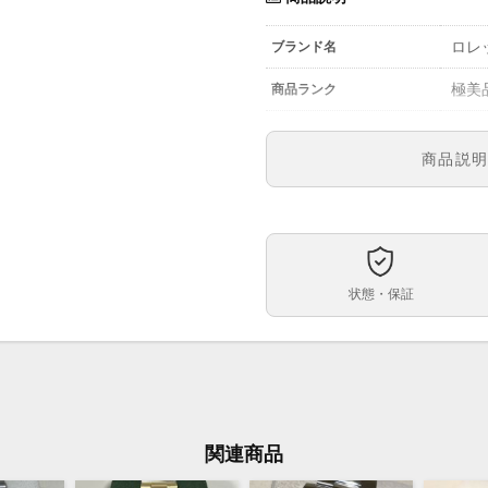
ロレ
ブランド名
極美
商品ランク
参考定価
商品説
1267
型番
メン
メンズ・レディース
黒文
文字盤
状態・保証
自動
ムーブメント
40ｍ
ケースサイズ
約19
ベルト内周
ステ
ケース素材
関連商品
あり
メーカー保証書の有無