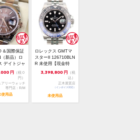
保証書(最新ギャラ：2020年11月印)・
・グリーンクロノメータータグ
部分に薄いスレがございますが、全体
使用感の見られない極美品です。
のジュビリーブレス仕様の
ラ＆国際保証
ロレックス GMTマ
710BLNRが入荷しました！2020年ギ
N（新品）ロ
スターII 126710BLN
ンティですが最新仕様。コンディショ
ス デイトジャ
R 未使用【現金特
極美品のお品物です。お探しの方は是
31 36m...
価】
,000
円
3,398,800
円
（税０
（税
検討よろしくお願いします！
円）
込）
ュアリーウォッチ
正木屋質店
頭でも販売をしておりますので、売り
専門店：R/M
（インボイス対応）
の際はご了承ください。ご来店前に在
未使用品
未使用品
有無のご確認をお勧めします。
格に関してのお問い合わせはメッセー
ご質問頂いてもお答えしておりませ
直接店頭へお問い合わせください。
い合わせ先