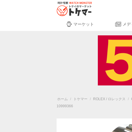
マーケット
メデ
ホーム
/
トケマー
/
ROLEX / ロレックス
/
10999366