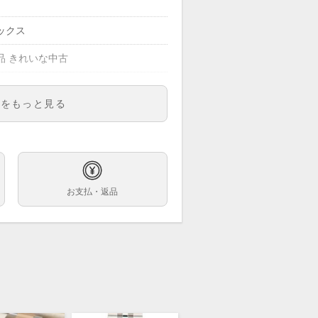
ックス
品 きれいな中古
明をもっと見る
10BLNR
ズ
字盤
お支払・返品
巻
ｍ
.0cm
ンレス