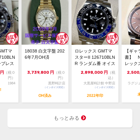
箱・
付属品
冊子
鏡面
状態
的に
人気
コメント
GMTマ
18038 白文字盤 202
ロレックス GMTマ
【ギャ
126
710BLN
6年7月OH済
スターII 126710BLN
書】 
ャラ
ーブレス
R ランダム番 オイス
レック
ンは
ターブレス...
スト1262
円
3,739,800
円
2,898,000
円
2,500
（税０
（税０
（税
非ご
円）
円）
込）
1984
黒野時計店
大黒屋時計館 中野店
ラグジ
※店
（インボイス対応）
（インボイス対応）
！
切れ
OH済み
2022年印
庫の
※価
ジで
もっとみる
ん。
お問