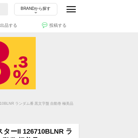
BRANDから探す
出品する
投稿する
710BLNR ランダム番 黒文字盤 自動巻 極美品
ーII 126710BLNR ラ