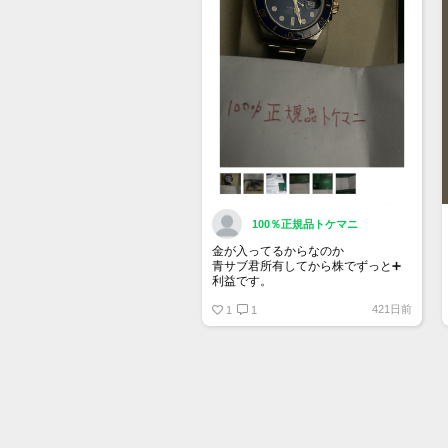
確認ください。
100％正規品トケマニ
金が入ってるからなのか
青サブ君所有してから株でずっと➕
利益です。
オススメ日本株その①
421日前
銘柄番号7932 ニッピ
1
1
配当
1株に633円
100株→63300円
1000株→633万円
10000株→6330万円
買って①年間所有するだけで
株価が下がっても、上がっても