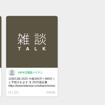
屋 時計館中野店
03-5318-5250
100％正規品トケマニ
126613lb 2025 今後340万〜380行く
と予想されます 注 2025保証書
https://www.tokemar.com/top/rolex/submariner/166613lb-
2025/ @Watch_Monster_より
434日前
1
1
マジ上がる予想しかない