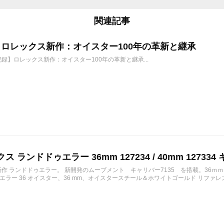
関連記事
6年 ロレックス新作：オイスター100年の革新と継承
年記録】ロレックス新作：オイスター100年の革新と継承...
ス ランドドゥエラー 36mm 127234 / 40mm 127334 
の新作 ランドドゥエラー。 新開発のムーブメント キャリバー7135 を搭載。36ｍ
ラー 36 オイスター、36 mm、オイスタースチール＆ホワイトゴールド リファレンス 12723