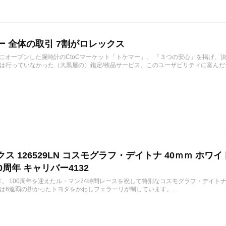
ー 全体の取引 7割がロレックス
1月にオープンした腕時計のCtoCマーケット「トケマー」。 「３つの安心」を掲げ
は行っていなかった（大黒屋の）鑑定/検品サービス、このユーザビリティに富んだサ
ス 126529LN コスモグラフ・デイトナ 40ｍｍ ホワ
0周年 キャリバー4132
作。 100周年を迎えたル・マン24時間レースを祝して特別なコスモグラフ・デイトナ 12
は6連覇の掛かったトヨタをかわしフェラーリが制しています。...