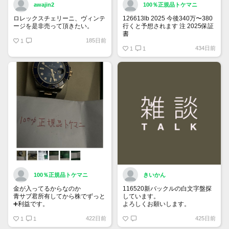
awajin2
100％正規品トケマニ
ロレックスチェリーニ、ヴィンテ
126613lb 2025 今後340万〜380
ージを是非売って頂きたい。
行くと予想されます 注 2025保証
書
185日前
1
https://www.tokemar.com/top/rolex/su
434日前
2025/ @Watch_Monster_より
1
1
マジ上がる予想しかない
100％正規品トケマニ
きいかん
金が入ってるからなのか
116520新バックルの白文字盤探
青サブ君所有してから株でずっと
しています。
➕利益です。
よろしくお願いします。
オススメ日本株その①
422日前
425日前
銘柄番号7932 ニッピ
1
1