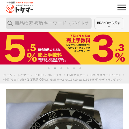
BRANDから探す
ホーム
/
トケマー
/
ROLEX / ロレックス
/
GMTマスター
/
GMTマスターⅡ 16710
/
特価7/7まで 超ﾚｱ ほぼ新品 交渉OK GMTﾏｽﾀｰ2 ref.16710 cal3186 ﾚｸﾀﾝｷﾞｭﾗｰﾀﾞｲｱﾙ ﾉﾝﾎﾟﾘｯｼｭ