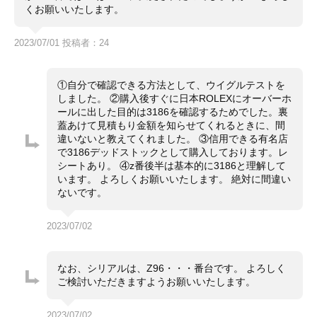
です。そのときにシールははがされました。
くお願いいたします。
外に持ち出してないので、ほぼ未使用品です。
右下のラグに保管傷と思われる微細な傷が購入時からあ
2023/07/01 投稿者：24
りますが、目立つものではありません（写真をご覧くだ
さい。）それ以外は私が見る限りきれいな状態です。
ロレックス GMTマスター２
コメント
①自分で確認できる方法として、ウイグルテストを
REF 16710 赤黒ベゼル（いわゆるコーク）
しました。 ②購入後すぐに日本ROLEXにオーバーホ
新品の赤青ベゼル（いわゆるペプシ）もつけます。
ールに出した目的は3186を確認するためでした。裏
シリアルは、Z96・・・番台。
蓋あけて見積もり金額を知らせてくれるときに、間
キャリバーが3185ではなく3186で、しかもレクタンギ
違いないと教えてくれました。 ③信用できる有名店
ュラーダイヤル（Ⅱの文字の上下のバーが短くて、長方
で3186デッドストックとして購入しております。レ
形に見える)の超希少なお品です。
シートあり。 ④z番後半は基本的に3186と理解して
います。 よろしくお願いいたします。 絶対に間違い
ギャランティーの日付はオープンになっていますが、シ
ないです。
リアルがZ96・・・
なので、2007年から2008年ごろだと考えられます。
2023/07/02
16710のcal3186で、これほどの状態のものはまず見か
けることはないと思います。ぜひこの機会にご検討くだ
さい。
なお、シリアルは、Z96・・・番台です。 よろしく
ご検討いただきますようお願いいたします。
2023/07/02