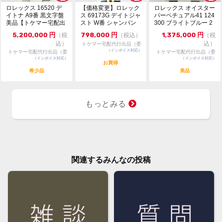
ロレックス 16520 デ
【価格変更】ロレック
ロレックス オイスター
イトナ A9番 黒文字盤
ス 69173G デイトジャ
パーペチュアル41 124
美品【トケマー宅配出
スト W番 シャンパン
300 ブライトブルー 2
品（委託販...
ゴールド 中...
024年...
5,200,000
円
798,000
円
1,375,000
円
（税
（税込）
（税
込）
込）
トケマー宅配代行出品（委
（インボイス対応）
託販売）
トケマー宅配代行出品（委
トケマー宅配代行出品（委
（インボイス対応）
託販売）
（インボイス対応）
託販売）
お買得
希少品
美品
もっとみる
関連するみんなの投稿