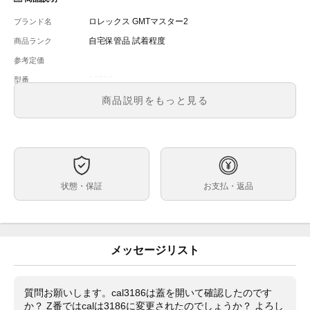
ロレックス GMTマスター2
ブランド名
自宅保管品 試着程度
商品ランク
参考定価
16710
型番
メンズ
メンズ・レディース
商品説明をもっと見る
黒 ﾚｸﾀﾝｷﾞｭﾗｰﾀﾞｲｱﾙ
文字盤
自動巻
ムーブメント
40mm
ケースサイズ
17cm 余りコマ2個
ベルト内周
状態・保証
お支払・返品
ステンレス
ケース素材
あり
メーカー保証書の有無
元箱、取説、タグ、ｷﾞｬﾗﾝﾃｨ(日付ｵｰﾌﾟﾝ)、国際ｻｰﾋﾞｽ保
付属品
証書(2022年9月)、交換用ヴェゼル(赤青)
メッセージリスト
2022年7月にシール付きのデッドストック品を購入。
状態
Z96・・・番台
日本ロレックスにオーバーホールに出し、3186である
質問お願いします。cal3186は蓋を開いて確認したのです
ことをメーカーに確認できました。当然ノンポリッシュ
か？ Z番ではcalは3186に変更されたのでしょうか？ よろし