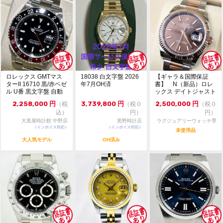
ロレックス GMTマス
18038 白文字盤 2026
【ギャラ＆国際保証
ターII 16710 黒/赤ベゼ
年7月OH済
書】 N（新品）ロレ
ル U番 黒文字盤 自動
ックス デイトジャスト
巻 ...
126231 36m...
2,258,000
円
3,739,800
円
2,500,000
円
（税
（税０
（税０
込）
円）
円）
大黒屋時計館 中野店
黒野時計店
ラグジュアリーウォッチ専
（インボイス対応）
（インボイス対応）
門店：R/M
未使用品
大人気モデル
OH済み