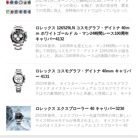
2017年1月にオープンした腕時計のCtoCマーケット「ト
ケマー」。 「３つの安心」を掲げ、決済の安全性、匿名
での売買に加え、当時他のサイトでは行っていなかった
（大黒屋の）鑑定/検品サービス、このユーザビリティに
富んだサービスが特徴です。...
ロレックス 126529LN コスモグラフ・デイトナ 40ｍ
ｍ ホワイトゴールド ル・マン24時間レース100周年
キャリバー4132
2023年新作。 100周年を迎えたル・マン24時間レースを
祝して特別なコスモグラフ・デイトナ 126529LN が誕生
しました。 因みに100周年のレースは6連覇の掛かったト
ヨタをかわしフェラーリが制しています。...
ロレックス コスモグラフ・デイトナ 40mm キャリバ
ー 4131
2023年新作。 オイスター パーペチュアル コスモグラフ
デイトナ オイスター パーペチュアル コスモグラフ デイト
ナはその象徴的なスタイルと卓越した性能により、モータ
ーレースのサーキットに留まらず、そのアイコニックな地
位を確立している。...
ロレックス エクスプローラー 40 キャリバー3230
2023年新作。 エクスプローラー生誕70周年の年に新しい
サイズ40ｍｍモデルが発表されました。 オイスタースチ
ールのオイスター パーペチュアル エクスプローラー 40
は、特徴的な 3、6、9 の数字とクロマライト ディスプレ
イの際立つブラックダイアルを備える。 ブラックダイア