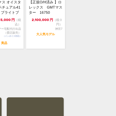
クス オイスタ
【正規O/H済み 】ロ
ペチュアル41
レックス GMTマス
00 ブライトブ
ター 16750
4年...
75,000
円
2,100,000
円
（税
（税０
込）
円）
マー宅配代行出品
神宮7
（委託販売）
大人気モデル
（インボイス対応）
美品