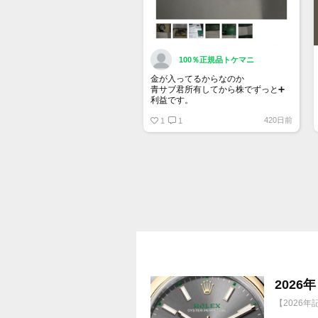
100％正規品トケマニ
金が入ってるからなのか
青サブ君所有してから株でずっと➕
利益です。
オススメ日本株その①
420日前
銘柄番号7932 ニッピ
1
1
配当
1株に633円
100株→63300円
1000株→633万円
10000株→6330万円
買って①年間所有するだけで
株価が下がっても、上がっても
202
【2026