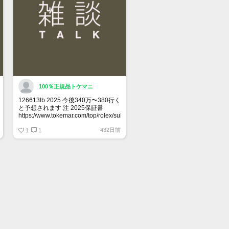
100％正規品トケマニ
126613lb 2025 今後340万〜380行く
と予想されます 注 2025保証書
https://www.tokemar.com/top/rolex/submariner/166613lb-
2025/ @Watch_Monster_より
432日前
1
1
マジ上がる予想しかない