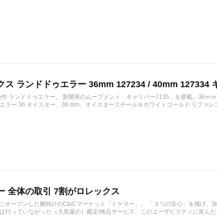
ス ランドドゥエラー 36mm 127234 / 40mm 127334 
の新作 ランドドゥエラー。 新開発のムーブメント キャリバー7135 を搭載。36ｍ
ラー 36 オイスター、36 mm、オイスタースチール＆ホワイトゴールド リファレンス 12723
ー 全体の取引 7割がロレックス
1月にオープンした腕時計のCtoCマーケット「トケマー」。 「３つの安心」を掲げ
は行っていなかった（大黒屋の）鑑定/検品サービス、このユーザビリティに富んだサ