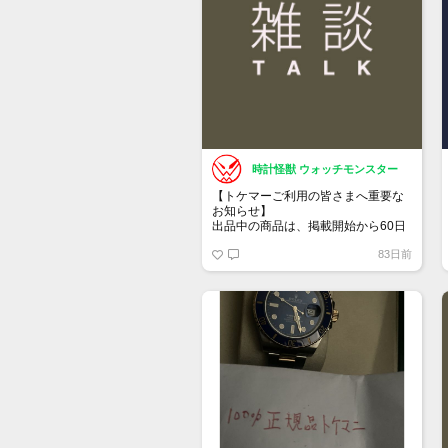
時計怪獣 ウォッチモンスター
【トケマーご利用の皆さまへ重要な
お知らせ】
出品中の商品は、掲載開始から60日
が経過すると自動的に1度「下書き」
83日前
へ戻ります。
トップページでお気に入り登録がで
きるようになりました。
詳しくはマイページ＞お知らせをご
確認ください。