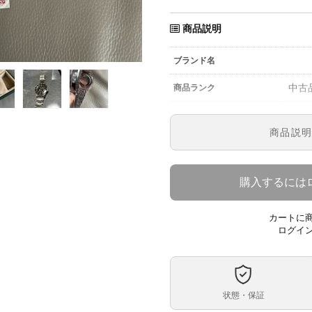
商品説明
ブランド名
中古
商品ランク
参考定価
商品説
1675
型番
メン
メンズ・レディース
購入するには
黒
文字盤
カートに
自動
ムーブメント
ログイ
40
ケースサイズ
19
ベルト内周
状態・保証
ステ
ケース素材