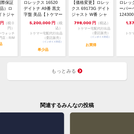
国際保証
ロレックス 16520
【価格変更】ロレッ
ロレッ
新品）ロ
デイトナ A9番 黒文
クス 69173G デイト
ーパー
イトジャ
字盤 美品【トケマー
ジャスト W番 シャ
1243
6m...
宅配出品（委託販...
ンパンゴールド 中...
ルー 202
円
5,200,000
円
798,000
円
1,3
（税０
（税
（税込）
円）
込）
トケマー宅配代行出品
（委託販売）
ーウォッチ
トケマー宅配代行出品
トケ
（インボイス対応）
門店：R/M
（委託販売）
（インボイス対応）
品
お買得
希少品
もっとみる
関連するみんなの投稿