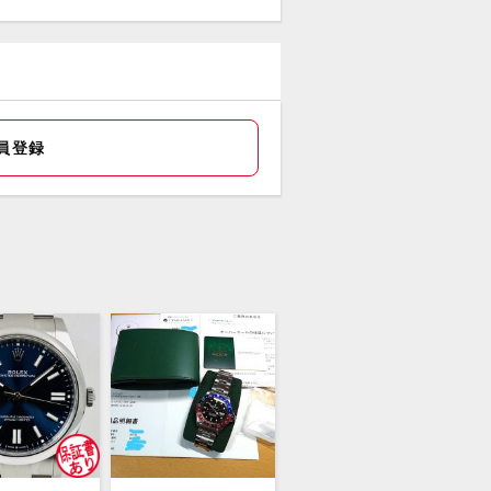
盤、針ともに当時のままトリチューム
やけは均一です。
員登録
ットブレスは7206/58で極美のものを
コマは12
スレットもしかり時計本体ともに素晴
いコンディションです。
スレットの今後の希少性など加味し価
見直しました。引き続き宜しくご検討
さいませ