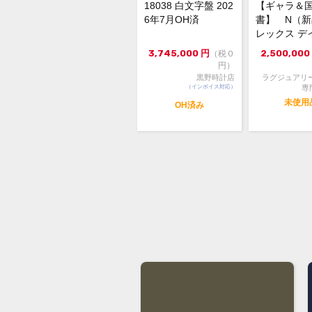
18038 白文字盤 202
【ギャラ＆
6年7月OH済
書】 N（
レックス デ
スト126231 3
3,745,000
円
2,500,000
（税０
円）
黒野時計店
ラグジュアリ
（インボイス対応）
専
未使用
OH済み