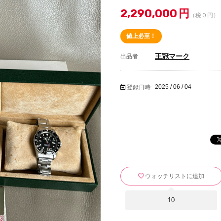
2,290,000
円
（税０円）
値上必至！
王冠マーク
出品者:
2025 / 06 / 04
登録日時:
ウォッチリストに追加
10