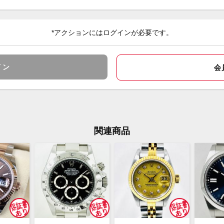
なし
メーカー保証書の有無
*アクションにはログインが必要です。
付属品
文字
状態
で色
イン
会
リベ
装着
ブレ
コメント
らし
ブレ
関連商品
格を
くだ