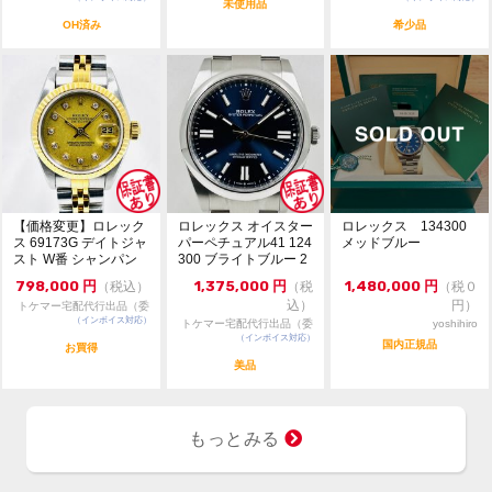
未使用品
かねます。
OH済み
希少品
・価格交渉や問合せは『出品者に質問する』よりお願い
致します。
・価格交渉時は必ず希望金額をご提示ください。
・専用出品、取置は出来かねます。先着順にて承りま
す。
・委託商品の為、お問合せ等は依頼者様に確認後にご返
答致します。
・ベルトの駒調整や交換は承っておりません。メーカー
等にご依頼ください。
【価格変更】ロレック
ロレックス オイスター
ロレックス 134300
ス 69173G デイトジャ
パーペチュアル41 124
メッドブルー
スト W番 シャンパン
300 ブライトブルー 2
ゴールド 中...
024年...
798,000
円
1,375,000
円
1,480,000
円
（税込）
（税
（税０
込）
円）
トケマー宅配代行出品（委
（インボイス対応）
託販売）
トケマー宅配代行出品（委
yoshihiro
（インボイス対応）
託販売）
国内正規品
お買得
美品
もっとみる