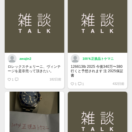
ご確認ください。
awajin2
100％正規品トケマニ
ロレックスチェリーニ、ヴィンテ
126613lb 2025 今後340万〜380
ージを是非売って頂きたい。
行くと予想されます 注 2025保証
書
182日前
1
https://www.tokemar.com/top/rolex/su
432日前
2025/ @Watch_Monster_より
1
1
マジ上がる予想しかない