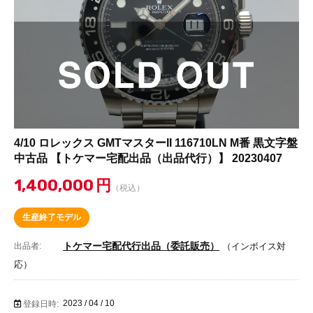
4/10 ロレックス GMTマスターII 116710LN M番 黒文字盤
中古品 【トケマー宅配出品（出品代行）】 20230407
1,400,000
円
（税込）
生産終了モデル
トケマー宅配代行出品（委託販売）
出品者:
（インボイス対
応）
2023 / 04 / 10
登録日時: