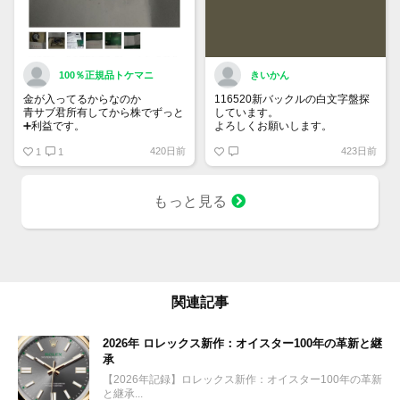
100％正規品トケマニ
きいかん
金が入ってるからなのか
116520新バックルの白文字盤探
青サブ君所有してから株でずっと
しています。
➕利益です。
よろしくお願いします。
オススメ日本株その①
420日前
423日前
銘柄番号7932 ニッピ
1
1
配当
1株に633円
もっと見る
100株→63300円
1000株→633万円
10000株→6330万円
買って①年間所有するだけで
株価が下がっても、上がっても
関連記事
2026年 ロレックス新作：オイスター100年の革新と継
承
【2026年記録】ロレックス新作：オイスター100年の革新
と継承...