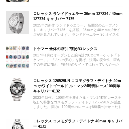
ロレックス ランドドゥエラー 36mm 127234 / 40mm
127334 キャリバー 7135
2025年の新作 ランドドゥエラー。 新開発のムーブメン
ト キャリバー7135 を搭載。36ｍｍと40ｍｍの2サイ
ズが用意されています。 ランドドゥエラー 36 オイスタ
ー、36 mm、オイスタースチール＆ホワイトゴールド リ
ファレンス 127234 ¥ 2,115,300...
トケマー 全体の取引 7割がロレックス
2017年1月にオープンした腕時計のCtoCマーケット「ト
ケマー」。 「３つの安心」を掲げ、決済の安全性、匿名
での売買に加え、当時他のサイトでは行っていなかった
（大黒屋の）鑑定/検品サービス、このユーザビリティに
富んだサービスが特徴です。...
ロレックス 126529LN コスモグラフ・デイトナ 40ｍ
ｍ ホワイトゴールド ル・マン24時間レース100周年
キャリバー4132
2023年新作。 100周年を迎えたル・マン24時間レースを
祝して特別なコスモグラフ・デイトナ 126529LN が誕生
しました。 因みに100周年のレースは6連覇の掛かったト
ヨタをかわしフェラーリが制しています。...
ロレックス コスモグラフ・デイトナ 40mm キャリバ
ー 4131