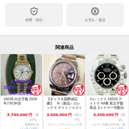
約40mm
ケースサイズ
最大約18.5cm
ベルト内周
状態・保証
お支払・返品
ステンレス
ケース素材
あり
メーカー保証書の有無
箱 （汚れ・劣化） 保証書（正規2008年5月印 剥がれ）
付属品
冊子 カードケース レッドタグ ベゼルカバー
関連商品
・M番シリアル（2007-2008年頃製造品）
状態
・ルーレット刻印あり
・梨地クラスプ
・クラスプコード:OP11 15/423
・生産終了モデル
・日差約+7秒
（タイムグラファー平置き計測。使用、計測環境により
変動します。参考程度にお考えください。）
18038 白文字盤 2026
【ギャラ＆国際保証
ロレックス 16520 デ
年7月OH済
書】 N（新品）ロレ
イトナ A9番 黒文字盤
全体的に小キズや当てキズがあり、使用感があります。
ックス デイトジャスト
美品【トケマー宅配出
ガラスの表面にルーペで確認出来る程度の薄いキズあ
126231 36m...
品（委託販...
3,745,000
円
2,500,000
円
5,200,000
円
（税
（税０
（税
り。
０円）
円）
込）
サイクロップレンズにキズあり。
黒野時計店
ラグジュアリーウォッチ専
トケマー宅配代行出品（委
・通信販売限定の為、実物確認や店舗への取寄せは出来
（インボイス対応）
門店：R/M
（インボイス対応）
託販売）
コメント