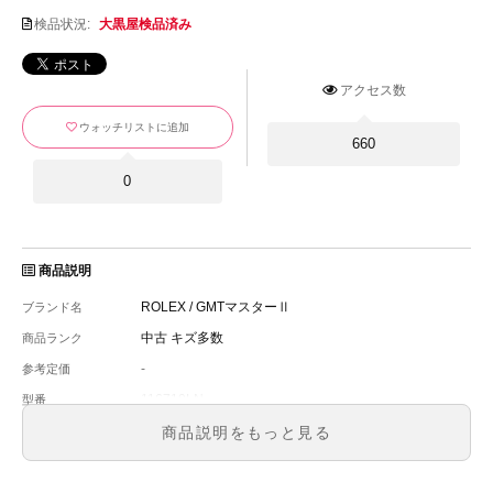
検品状況:
大黒屋検品済み
アクセス数
ウォッチリストに追加
660
0
商品説明
ROLEX / GMTマスターⅡ
ブランド名
中古 キズ多数
商品ランク
-
参考定価
116710LN
型番
メンズ
メンズ・レディース
商品説明をもっと見る
ブラック文字盤
文字盤
自動巻
ムーブメント