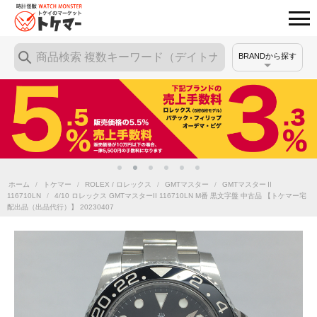
BRANDから探す
ホーム
/
トケマー
/
ROLEX / ロレックス
/
GMTマスター
/
GMTマスターⅡ
116710LN
/
4/10 ロレックス GMTマスターII 116710LN M番 黒文字盤 中古品 【トケマー宅
配出品（出品代行）】 20230407