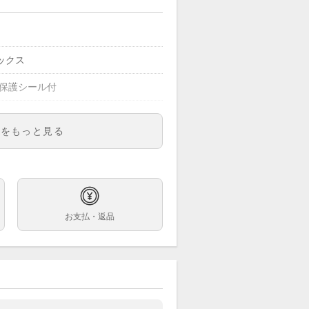
ックス
 保護シール付
明をもっと見る
10LN
ズ
お支払・返品
巻
m
コマ
ンレス