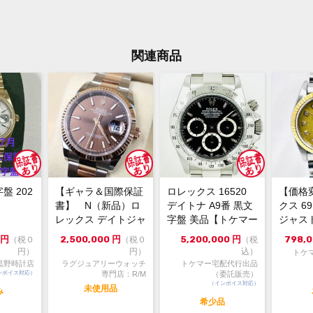
関連商品
字盤 202
【ギャラ＆国際保証
ロレックス 16520
【価格
書】 N（新品）ロ
デイトナ A9番 黒文
クス 6
レックス デイトジャ
字盤 美品【トケマー
ジャスト
スト126231 36m...
宅配出品（委託販...
ンパンゴ
円
2,500,000
円
5,200,000
円
798,
（税０
（税０
（税
円）
円）
込）
トケ
黒野時計店
ラグジュアリーウォッチ
トケマー宅配代行出品
ンボイス対応）
専門店：R/M
（委託販売）
（インボイス対応）
未使用品
み
希少品