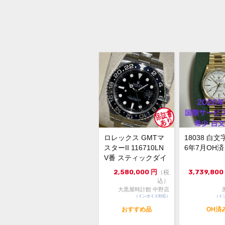
ロレックス GMTマ
18038 白文
スターII 116710LN
6年7月OH済
V番 スティックダイ
ヤル 黒文字...
2,580,000
円
3,739,800
（税
込）
大黒屋時計館 中野店
（インボイス対応）
（イ
おすすめ品
OH済