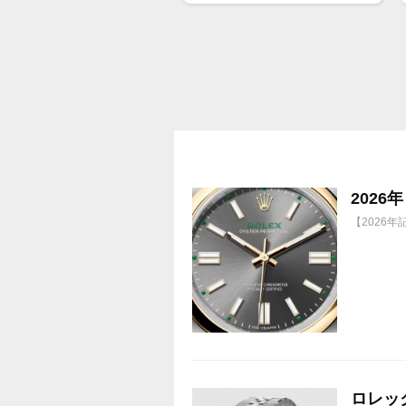
配当
1株に633円
100株→63300円
1000株→633万円
10000株→6330万円
買って①年間所有するだけで
株価が下がっても、上がっても
202
【2026
ロレック