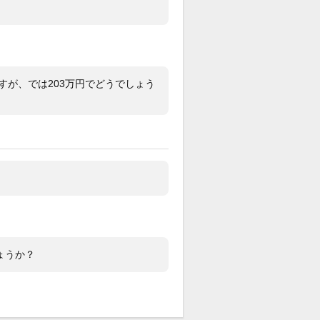
、BOXケース、保証書(2018.9.20 香
名前無記名)、保証書ケース、グリーン
、白タグ、冊子類
すが、では203万円でどうでしょう
る様専用です。
ょうか？