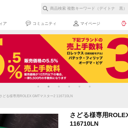
ィア
コミュニティ
マイページ
さどる様専用ROLEX GMTマスター2 116710LN
さどる様専用ROLEX
116710LN