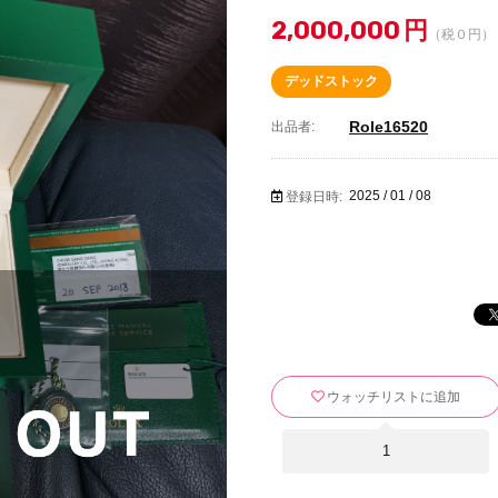
2,000,000
円
（税０円）
デッドストック
Role16520
出品者:
2025 / 01 / 08
登録日時:
ウォッチリストに追加
1