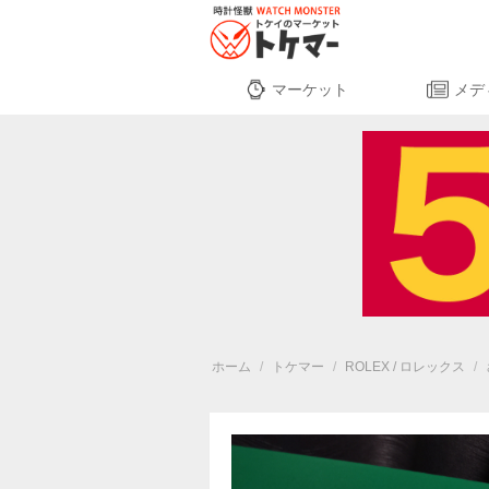
マーケット
メデ
ホーム
/
トケマー
/
ROLEX / ロレックス
/