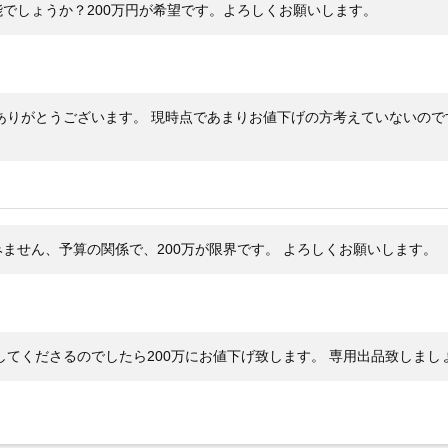
でしょうか？200万円が希望です。よろしくお願いします。
あり
メーカー保証書の有無
BOX
付属品
港 
タグ
ありがとうございます。 現時点であまりお値下げの方考えていないので
さど
状態
コメント
ません、予算の関係で、200万が限界です。 よろしくお願いします。
てくださるのでしたら200万にお値下げ致します。 専用出品致しまし