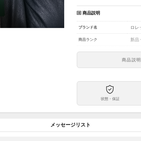
商品説明
ロレ
ブランド名
新品
商品ランク
参考定価
商品説
1167
型番
メン
メンズ・レディース
黒
文字盤
状態・保証
自動
ムーブメント
40m
ケースサイズ
メッセージリスト
フル
ベルト内周
ステ
ケース素材