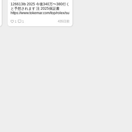
126613lb 2025 今後340万〜380行く
と予想されます 注 2025保証書
https://www.tokemar.com/top/rolex/submariner/166613lb-
2025/ @Watch_Monster_より
435日前
1
1
マジ上がる予想しかない