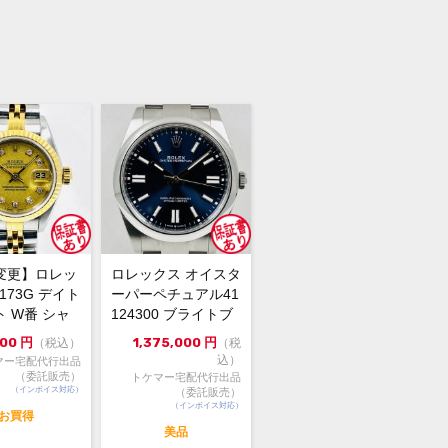
変更】ロレッ
ロレックス オイスタ
9173G デイト
ーパーペチュアル41
 W番 シャ
124300 ブライトブ
ールド 中...
ルー 2024年...
000
円
1,375,000
円
（税込）
（税
込）
マー宅配代行出品
（委託販売）
トケマー宅配代行出品
（インボイス対応）
（委託販売）
（インボイス対応）
お買得
美品