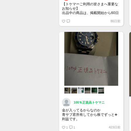
【トケマーご利用の皆さまへ重要な
お知らせ】
出品中の商品は、掲載開始から60日
が経過すると自動的に1度「下書き」
86日前
へ戻ります。
トップページでお気に入り登録がで
きるようになりました。
詳しくはマイページ＞お知らせをご
確認ください。
100％正規品トケマニ
金が入ってるからなのか
青サブ君所有してから株でずっと➕
利益です。
オススメ日本株その①
423日前
銘柄番号7932 ニッピ
1
1