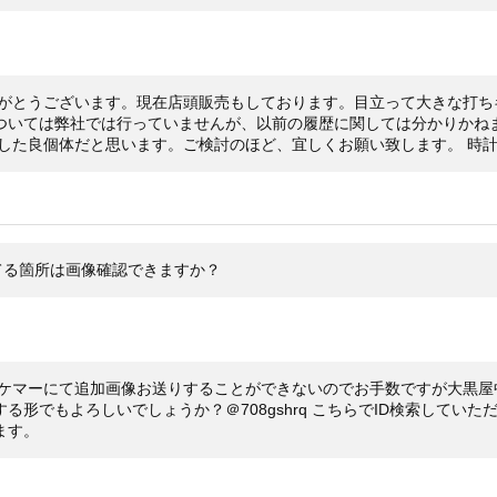
箱・
付属品
グリ
裏蓋
状態
りがとうございます。現在店頭販売もしております。目立って大きな打ち
イド
ついては弊社では行っていませんが、以前の履歴に関しては分かりかね
りした良個体だと思います。ご検討のほど、宜しくお願い致します。 
エクス
コメント
たし
オン
字盤
ース
てる箇所は画像確認できますか？
ムー
ワー
是非
※店
ケマーにて追加画像お送りすることができないのでお手数ですが大黒屋中
切れ
る形でもよろしいでしょうか？＠708gshrq こちらでID検索してい
ます。
ご来
ます
※価