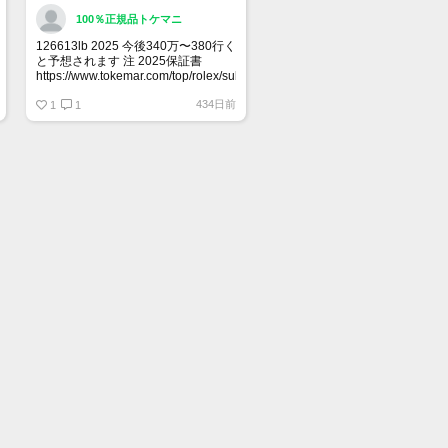
100％正規品トケマニ
126613lb 2025 今後340万〜380行く
と予想されます 注 2025保証書
https://www.tokemar.com/top/rolex/submariner/166613lb-
2025/ @Watch_Monster_より
434日前
1
1
マジ上がる予想しかない