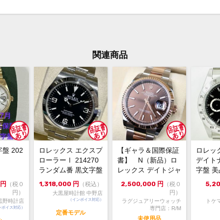
ジで
ん。
お問
大黒
関連商品
TEL:
字盤 202
ロレックス エクスプ
【ギャラ＆国際保証
ロレック
ローラーⅠ 214270
書】 N（新品）ロ
デイトナ
ランダム番 黒文字盤
レックス デイトジャ
字盤 
自動巻 121...
スト126231 36m...
宅配出品
円
1,318,000
円
2,500,000
円
5,2
（税０
（税込）
（税０
円）
円）
大黒屋時計館 中野店
（インボイス対応）
黒野時計店
ラグジュアリーウォッチ
トケ
ンボイス対応）
専門店：R/M
定番モデル
未使用品