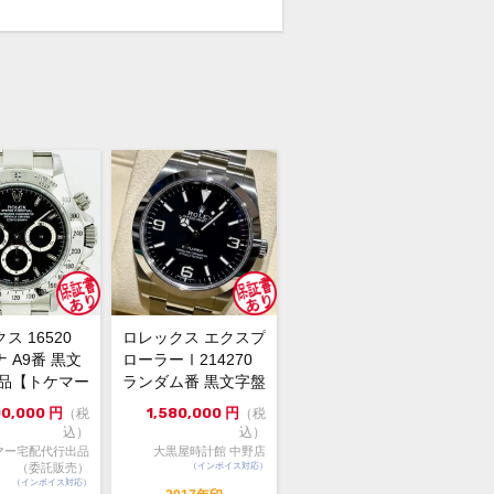
ご質問頂いてもお答えしておりませ
直接店頭へお問い合わせください。
い合わせ先
屋 時計館中野店
03-5318-5250
ス 16520
ロレックス エクスプ
 A9番 黒文
ローラーⅠ214270
美品【トケマー
ランダム番 黒文字盤
（委託販...
自動巻 極美品 ...
00,000
円
1,580,000
円
（税
（税
込）
込）
マー宅配代行出品
大黒屋時計館 中野店
（委託販売）
（インボイス対応）
（インボイス対応）