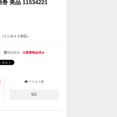
 美品 11534221
（インボイス対応）
検品状況:
大黒屋検品済み
アクセス数
521