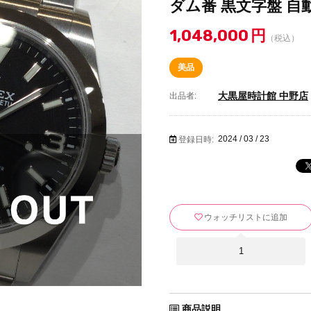
ダム番 黒文字盤 自動巻
1,048,000
円
（税込）
美品
大黒屋時計館 中野店
出品者:
2024 / 03 / 23
登録日時:
ウォッチリストに追加
1
商品説明