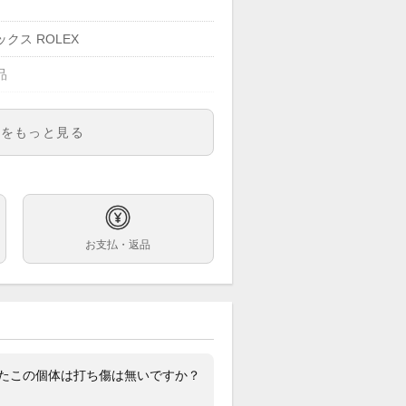
クス ROLEX
品
明をもっと見る
70
ズ
字盤
お支払・返品
巻
m
.5cm
ンレス
またこの個体は打ち傷は無いですか？