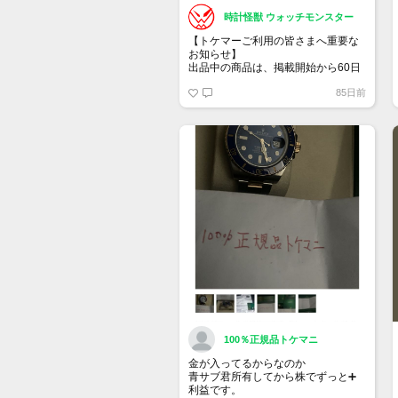
時計怪獣 ウォッチモンスター
【トケマーご利用の皆さまへ重要な
お知らせ】
出品中の商品は、掲載開始から60日
が経過すると自動的に1度「下書き」
85日前
へ戻ります。
トップページでお気に入り登録がで
きるようになりました。
詳しくはマイページ＞お知らせをご
確認ください。
100％正規品トケマニ
金が入ってるからなのか
青サブ君所有してから株でずっと➕
利益です。