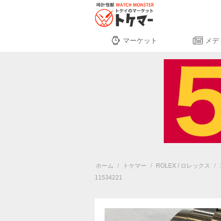
マーケット
メデ
ホーム
/
トケマー
/
ROLEX / ロレックス
/
11534221