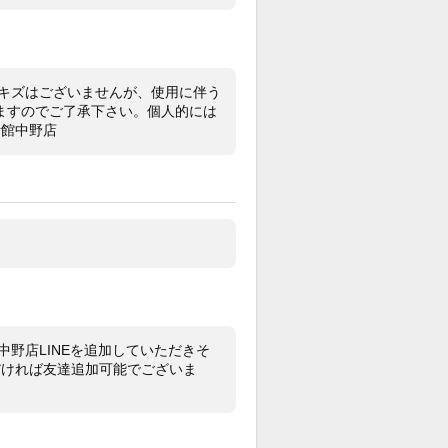
保証書(正規：2019年5月印)・冊子・
ーンクロノメータータグ
・ベゼル・ケースサイド・バックルサ
キズはございませんが、使用に伴う
に薄いスレキズがございます。
ますのでご了承下さい。個人的には
時計館中野店
プローラーⅠRef.214270 が入荷い
ました。
オフ問わず愛用できるシンプルな黒文
で、デイト調整の手間もないのでファ
トロレックスにもオススメです。
ブメントはCal.3132を搭載しておりパ
リザーブは48時間でございます。
ご検討ください。
頭でも販売をしておりますので、売り
野店LINEを追加していただきそ
の際はご了承ください。
ただければ友達追加可能でございま
店前に在庫の有無のご確認をお勧めし
。
格に関してのお問い合わせはメッセー