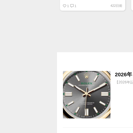
オススメ日本株その①
422日前
銘柄番号7932 ニッピ
1
1
配当
1株に633円
100株→63300円
1000株→633万円
10000株→6330万円
買って①年間所有するだけで
株価が下がっても、上がっても
202
【2026