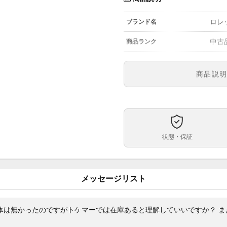
ロレッ
ブランド名
中古
商品ランク
参考定価
商品説
2142
型番
メン
メンズ・レディース
黒文
文字盤
状態・保証
自動
ムーブメント
39m
ケースサイズ
メッセージリスト
約18
ベルト内周
ステ
ケース素材
個体は無かったのですがトケマーでは在庫あると理解していいですか？ 
あり
メーカー保証書の有無