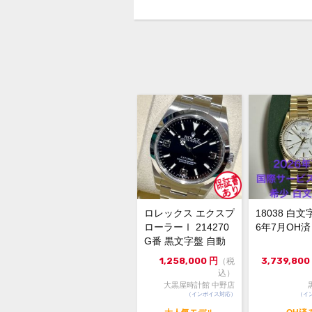
ロレックス エクスプ
18038 白文
ローラーⅠ 214270
6年7月OH済
G番 黒文字盤 自動
巻 美品 121...
1,258,000
円
3,739,800
（税
込）
大黒屋時計館 中野店
（インボイス対応）
（イ