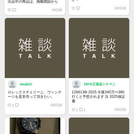
出品中の商品は、掲載開始から
60日が経過すると自動的に1度
163日前
84日前
「下書き」へ戻ります。
トップページでお気に入り登録が
できるようになりました。
詳しくはマイページ＞お知らせを
ご確認ください。
awajin2
100％正規品トケマニ
ロレックスチェリーニ、ヴィンテ
126613lb 2025 今後340万〜380
ージを是非売って頂きたい。
行くと予想されます 注 2025保証
書
183日前
1
https://www.tokemar.com/top/rolex/su
433日前
2025/ @Watch_Monster_より
1
1
マジ上がる予想しかない