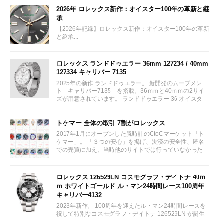
2026年 ロレックス新作：オイスター100年の革新と継
承
【2026年記録】ロレックス新作：オイスター100年の革新
と継承...
ロレックス ランドドゥエラー 36mm 127234 / 40mm
127334 キャリバー 7135
2025年の新作 ランドドゥエラー。 新開発のムーブメン
ト キャリバー7135 を搭載。36ｍｍと40ｍｍの2サイ
ズが用意されています。 ランドドゥエラー 36 オイスタ
ー、36 mm、オイスタースチール＆ホワイトゴールド リ
ファレンス 127234 ¥ 2,115,300...
トケマー 全体の取引 7割がロレックス
2017年1月にオープンした腕時計のCtoCマーケット「ト
ケマー」。 「３つの安心」を掲げ、決済の安全性、匿名
での売買に加え、当時他のサイトでは行っていなかった
（大黒屋の）鑑定/検品サービス、このユーザビリティに
富んだサービスが特徴です。...
ロレックス 126529LN コスモグラフ・デイトナ 40ｍ
ｍ ホワイトゴールド ル・マン24時間レース100周年
キャリバー4132
2023年新作。 100周年を迎えたル・マン24時間レースを
祝して特別なコスモグラフ・デイトナ 126529LN が誕生