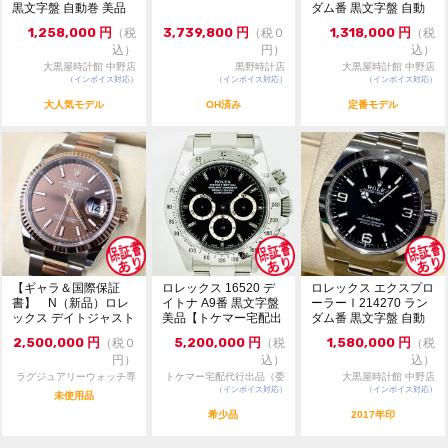
黒文字盤 自動巻 美品
ダム番 黒文字盤 自動
※店頭でも販売をしておりますので、売り切れの際はご
121...
巻 121...
了承ください。ご来店前に在庫の有無のご確認をお勧め
1,258,000
円
3,739,800
円
1,318,000
円
（税
（税０
（税
します。
込）
円）
込）
※価格に関してのお問い合わせはメッセージでご質問頂
大黒屋時計館 中野店
黒野時計店
大黒屋時計館 中野店
いてもお答えしておりません。直接店頭へお問い合わせ
（インボイス対応）
（インボイス対応）
（インボイス対応）
ください。
大人気モデル
OH済み
定番モデル
お問い合わせ先
大黒屋 時計館中野店
TEL:03-5318-5250
【ギャラ＆国際保証
ロレックス 16520 デ
ロレックス エクスプロ
書】 N（新品）ロレ
イトナ A9番 黒文字盤
ーラーⅠ214270 ラン
ックス デイトジャスト
美品【トケマー宅配出
ダム番 黒文字盤 自動
126231 36m...
品（委託販...
巻 極美品 ...
2,500,000
円
5,200,000
円
1,580,000
円
（税０
（税
（税
円）
込）
込）
ラグジュアリーウォッチ専
トケマー宅配代行出品（委
大黒屋時計館 中野店
門店：R/M
（インボイス対応）
託販売）
（インボイス対応）
未使用品
希少品
2017年印