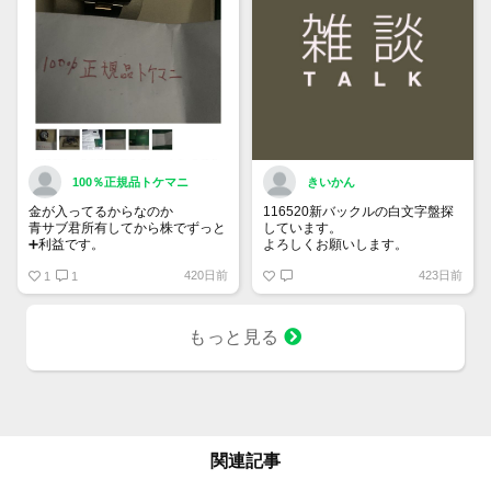
100％正規品トケマニ
きいかん
金が入ってるからなのか
116520新バックルの白文字盤探
青サブ君所有してから株でずっと
しています。
➕利益です。
よろしくお願いします。
オススメ日本株その①
420日前
423日前
銘柄番号7932 ニッピ
1
1
配当
1株に633円
もっと見る
100株→63300円
1000株→633万円
10000株→6330万円
買って①年間所有するだけで
株価が下がっても、上がっても
関連記事