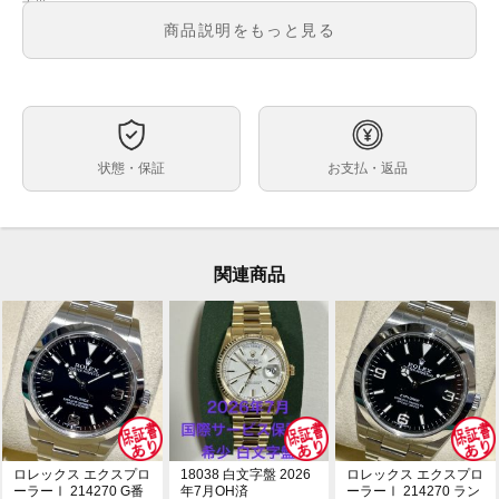
メンズ
メンズ・レディース
商品説明をもっと見る
黒文字盤
文字盤
自動巻
ムーブメント
39ｍｍ
ケースサイズ
約18.5cm
ベルト内周
状態・保証
お支払・返品
ステンレス
ケース素材
あり
メーカー保証書の有無
箱・保証書(並行：2017年7月印)・冊子・グリーンクロ
付属品
ノメータータグ・プライスタグ・ベゼルカバー
関連商品
シール付きの未使用品です。
状態
ロレックスプロフェッショナルモデルの定番、インデッ
コメント
クスに夜光が入った後期型のエクスプローラーⅠが入荷
致しました！
全てのシールが残ったデッドストック品はほとんど入荷
がなく、希少品となります。
コレクションとしても良し、ファーストオーナの気分で
気持ちよくお使いになりたい方にもオススメできる商品
ですのでこの機会に是非ご検討下さい。
ロレックス エクスプロ
18038 白文字盤 2026
ロレックス エクスプロ
ーラーⅠ 214270 G番
年7月OH済
ーラーⅠ 214270 ラン