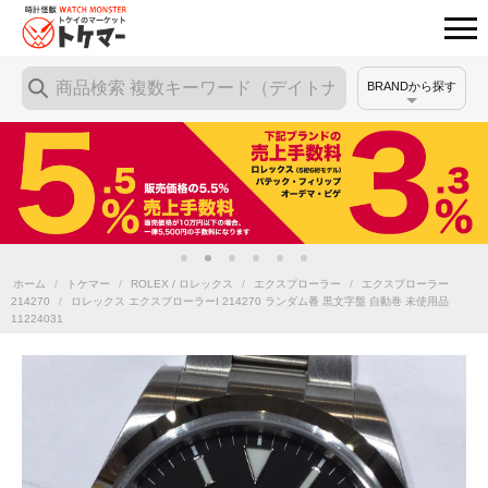
BRANDから探す
ホーム
/
トケマー
/
ROLEX / ロレックス
/
エクスプローラー
/
エクスプローラー
214270
/
ロレックス エクスプローラーI 214270 ランダム番 黒文字盤 自動巻 未使用品
11224031