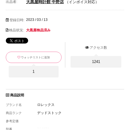
大黒屋時計館 中野店
出品者:
（インボイス対応）
2023 / 03 / 13
登録日時:
検品状況:
大黒屋検品済み
アクセス数
ウォッチリストに追加
1241
1
商品説明
ロレックス
ブランド名
デッドストック
商品ランク
参考定価
214270
型番