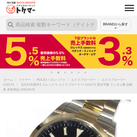
BRANDから探す
ホーム
/
トケマー
/
ROLEX / ロレックス
/
エクスプローラー
/
エクスプローラー
124273
/
【2021年新作】ロレックス エクスプローラーI 124273 黒文字盤 ランダム番 自動
巻 未使用品 10818078