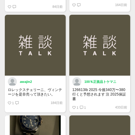
60日が経過すると自動的に1度
164日前
84日前
「下書き」へ戻ります。
トップページでお気に入り登録が
できるようになりました。
詳しくはマイページ＞お知らせを
ご確認ください。
awajin2
100％正規品トケマニ
ロレックスチェリーニ、ヴィンテ
126613lb 2025 今後340万〜380
ージを是非売って頂きたい。
行くと予想されます 注 2025保証
書
184日前
1
https://www.tokemar.com/top/rolex/su
433日前
2025/ @Watch_Monster_より
1
1
マジ上がる予想しかない