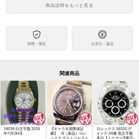
メンズ
メンズ・レディース
商品説明をもっと見る
黒文字盤
文字盤
自動巻
ムーブメント
36mm
ケースサイズ
約16cm ※2コマ外れた状態での計測です。
ベルト内周
状態・保証
お支払・返品
コンビネーション
ケース素材
あり
メーカー保証書の有無
箱 保証書 (最新ギャラ：2021年8月印) 緑クロノメータ
付属品
ータグ 冊子 コマ×2
関連商品
コマ調整のみ施された未使用品ですが、保管に伴う微細
状態
なスレはございます。
2021年新作の36mmエクスプローラーⅠのロレゾール
コメント
モデル、124273が入荷しました！初のエクスプローラ
ーシリーズのコンビネーション仕様に注目が集まってお
りますので、早めの動きが予想されます。お探しの方は
お早目にご検討下さい！
※店頭でも販売をしておりますので、売り切れの際はご
18038 白文字盤 2026
【ギャラ＆国際保証
ロレックス 16520 デ
了承ください。ご来店前に在庫の有無のご確認をお勧め
年7月OH済
書】 N（新品）ロレ
イトナ A9番 黒文字盤
ックス デイトジャスト
美品【トケマー宅配出
します。