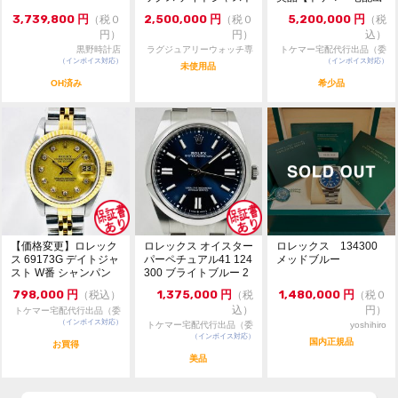
126231 36m...
品（委託販...
※価格に関してのお問い合わせはメッセージでご質問頂
3,739,800
円
2,500,000
円
5,200,000
円
（税０
（税０
（税
いてもお答えしておりません。直接店頭へお問い合わせ
円）
円）
込）
ください。
黒野時計店
ラグジュアリーウォッチ専
トケマー宅配代行出品（委
（インボイス対応）
門店：R/M
（インボイス対応）
託販売）
未使用品
お問い合わせ先
OH済み
希少品
大黒屋 時計館中野店
TEL:03-5318-5250
【価格変更】ロレック
ロレックス オイスター
ロレックス 134300
ス 69173G デイトジャ
パーペチュアル41 124
メッドブルー
スト W番 シャンパン
300 ブライトブルー 2
ゴールド 中...
024年...
798,000
円
1,375,000
円
1,480,000
円
（税込）
（税
（税０
込）
円）
トケマー宅配代行出品（委
（インボイス対応）
託販売）
トケマー宅配代行出品（委
yoshihiro
（インボイス対応）
託販売）
国内正規品
お買得
美品