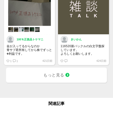
100％正規品トケマニ
きいかん
金が入ってるからなのか
116520新バックルの白文字盤探
青サブ君所有してから株でずっと
しています。
➕利益です。
よろしくお願いします。
オススメ日本株その①
421日前
424日前
銘柄番号7932 ニッピ
1
1
配当
1株に633円
もっと見る
100株→63300円
1000株→633万円
10000株→6330万円
買って①年間所有するだけで
株価が下がっても、上がっても
関連記事