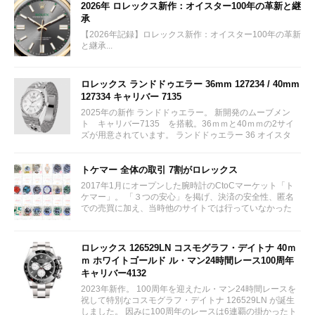
2026年 ロレックス新作：オイスター100年の革新と継
承
【2026年記録】ロレックス新作：オイスター100年の革新
と継承...
ロレックス ランドドゥエラー 36mm 127234 / 40mm
127334 キャリバー 7135
2025年の新作 ランドドゥエラー。 新開発のムーブメン
ト キャリバー7135 を搭載。36ｍｍと40ｍｍの2サイ
ズが用意されています。 ランドドゥエラー 36 オイスタ
ー、36 mm、オイスタースチール＆ホワイトゴールド リ
ファレンス 127234 ¥ 2,115,300...
トケマー 全体の取引 7割がロレックス
2017年1月にオープンした腕時計のCtoCマーケット「ト
ケマー」。 「３つの安心」を掲げ、決済の安全性、匿名
での売買に加え、当時他のサイトでは行っていなかった
（大黒屋の）鑑定/検品サービス、このユーザビリティに
富んだサービスが特徴です。...
ロレックス 126529LN コスモグラフ・デイトナ 40ｍ
ｍ ホワイトゴールド ル・マン24時間レース100周年
キャリバー4132
2023年新作。 100周年を迎えたル・マン24時間レースを
祝して特別なコスモグラフ・デイトナ 126529LN が誕生
しました。 因みに100周年のレースは6連覇の掛かったト