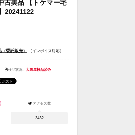
 中古美品 【トケマー宅
0241122
品（委託販売）
（インボイス対応）
検品状況:
大黒屋検品済み
アクセス数
3432