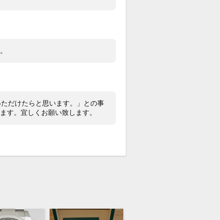
・外箱・保証書（2018年 海外手書
カードケース・冊子・余りコマ・クロ
ータータグ
い。
ヤモンドインデックスが魅力的な最高
プラチナ製デイトナが入荷いたしまし
国内最安値です！ご検討宜しくお願い
ます。
していただけたらと思います。」との事
差約＋4～＋5秒
します。宜しくお願い致します。
イムグラファー平置計測。計測環境に
変動。参考程度にお考えください。）
者様はメンテナンス済みUSED購入
ご使用されておりません。
チナは柔らかい金属のため細かな小キ
スレがありますが、目立つ大きなキズ
ありません。
スにキズやカケはありません。
コマです。