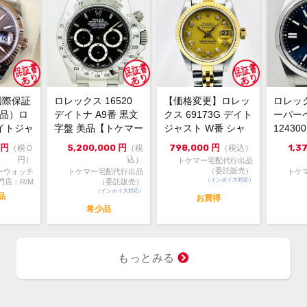
・価
コメント
る』
・価
・専
国際保証
ロレックス 16520
【価格変更】ロレッ
ロレッ
新品）ロ
デイトナ A9番 黒文
クス 69173G デイト
ーパー
イトジャ
字盤 美品【トケマー
ジャスト W番 シャ
1243
6m...
宅配出品（委託販...
ンパンゴールド 中...
ルー 202
円
5,200,000
円
798,000
円
1,3
（税０
（税
（税込）
円）
込）
トケマー宅配代行出品
（委託販売）
ーウォッチ
トケマー宅配代行出品
トケ
（インボイス対応）
門店：R/M
（委託販売）
（インボイス対応）
品
お買得
希少品
もっとみる