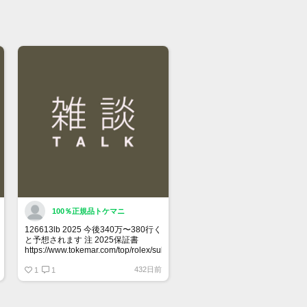
100％正規品トケマニ
126613lb 2025 今後340万〜380行く
と予想されます 注 2025保証書
https://www.tokemar.com/top/rolex/submariner/166613lb-
2025/ @Watch_Monster_より
432日前
1
1
マジ上がる予想しかない