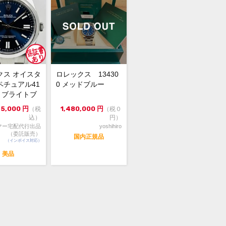
格交渉や問合せは『出品者に質問す
よりお願い致します。
格交渉は希望金額をご提示ください。
用出品、取置不可。先着順販売。
クス オイスタ
ロレックス 13430
ペチュアル41
0 メッドブルー
00 ブライトブ
4年...
75,000
円
1,480,000
円
（税
（税０
込）
円）
マー宅配代行出品
yoshihiro
（委託販売）
国内正規品
（インボイス対応）
美品