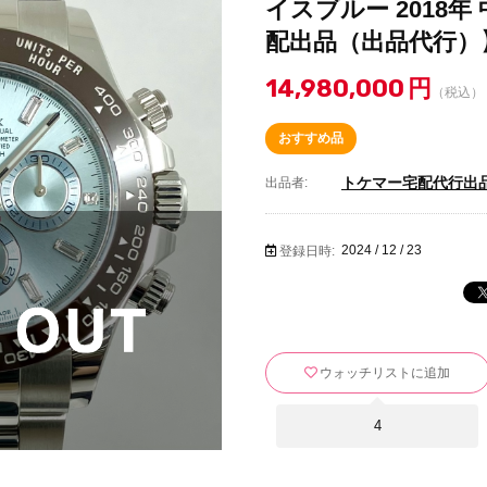
イスブルー 2018年
配出品（出品代行）】2
14,980,000
円
（税込）
おすすめ品
トケマー宅配代行出
出品者:
2024 / 12 / 23
登録日時:
ウォッチリストに追加
4