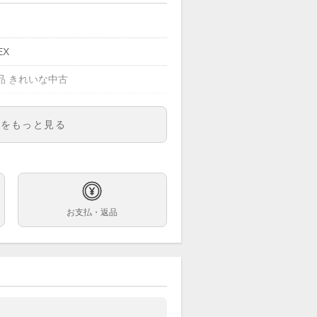
EX
品 きれいな中古
明をもっと見る
06A
ズ
スブルー / 8ポイントバゲットダイヤ
お支払・返品
巻
m
マ（12時7コマ / 6時5コマ + 1コマ）
チナ
。