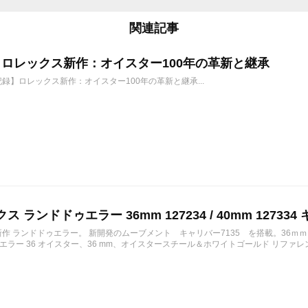
関連記事
6年 ロレックス新作：オイスター100年の革新と継承
年記録】ロレックス新作：オイスター100年の革新と継承...
ス ランドドゥエラー 36mm 127234 / 40mm 127334 
の新作 ランドドゥエラー。 新開発のムーブメント キャリバー7135 を搭載。36ｍ
ラー 36 オイスター、36 mm、オイスタースチール＆ホワイトゴールド リファレンス 12723