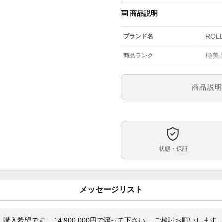
商品説明
ROL
ブランド名
極美
商品ランク
-
参考定価
商品説
1165
型番
メン
メンズ・レディース
アイ
文字盤
状態・保証
自動
ムーブメント
40m
ケースサイズ
メッセージリスト
13コ
ベルト内周
プラ
ケース素材
入希望です。 14,900,000円で譲って下さい。 ご検討お願いします