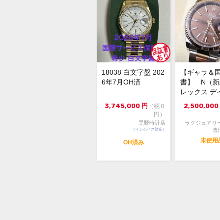
18038 白文字盤 202
【ギャラ＆
6年7月OH済
書】 N（
レックス デ
スト126231 3
3,745,000
円
2,500,000
（税０
円）
黒野時計店
ラグジュアリ
（インボイス対応）
専
未使用
OH済み