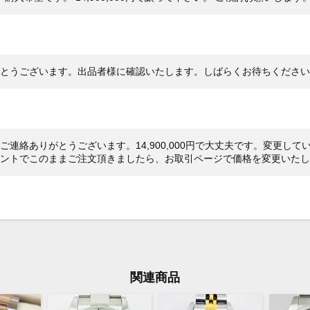
あり
メーカー保証書の有無
内箱
付属品
き）
ノメ
りがとうございます。出品者様に確認いたします。しばらくお待ちくださ
ダイ
状態
峰の
た。
致し
「ご連絡ありがとうございます。14,900,000円で大丈夫です。変更
・日
カウントでこのままご注文頂きましたら、お取引ページで価格を変更いた
（タ
より
出品
後、
プラ
ズ・
関連商品
等は
ガラ
フル