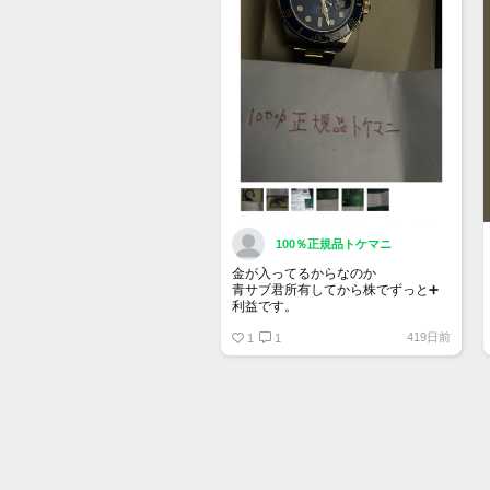
確認ください。
100％正規品トケマニ
金が入ってるからなのか
青サブ君所有してから株でずっと➕
利益です。
オススメ日本株その①
419日前
銘柄番号7932 ニッピ
1
1
配当
1株に633円
100株→63300円
1000株→633万円
10000株→6330万円
買って①年間所有するだけで
株価が下がっても、上がっても