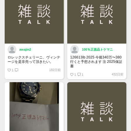
awajin2
100％正規品トケマニ
ロレックスチェリーニ、ヴィンテ
126613lb 2025 今後340万〜380
ージを是非売って頂きたい。
行くと予想されます 注 2025保証
書
182日前
1
https://www.tokemar.com/top/rolex/su
432日前
2025/ @Watch_Monster_より
1
1
マジ上がる予想しかない