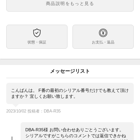
メンズ
メンズ・レディース
商品説明をもっと見る
白文字盤
文字盤
自動巻
ムーブメント
40mm
ケースサイズ
約18.0cm
ベルト内周
状態・保証
お支払・返品
ステンレス
ケース素材
あり
メーカー保証書の有無
保証書(並行：2003年12月印)・冊子・レッドクロノメ
付属品
ータータグ・国際サービス保証書(2023年5月)、(2017
メッセージリスト
年)・サービスBOX
ベゼル右上エッジに小さい凹み、左上ラグ・ベゼル表面
状態
の数カ所に小打痕がございますが、その他目立つ傷のな
こんばんは。 F番の最初のシリアル番号だけでも教えて頂け
い綺麗なお品物です。
ますか？ 宜しくお願い致します。
デイトナ Ref.116520 白文字盤が入荷致しました。
コメント
この年代に稀に見られる文字盤が焼けてアイボリーにな
2023/10/02 投稿者：DBA-R35
っている個体です。
ヴィンテージの雰囲気を感じられオススメです。
メーカーOHも2023年5月に行われており安心してご使
DBA-R35様 お問い合わせありごとうございます。
用いただけます。
シリアルですがこちらのコメントでは返信できかね
是非ご検討ください。