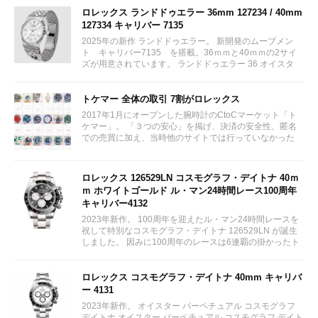
ロレックス ランドドゥエラー 36mm 127234 / 40mm
127334 キャリバー 7135
2025年の新作 ランドドゥエラー。 新開発のムーブメン
ト キャリバー7135 を搭載。36ｍｍと40ｍｍの2サイ
ズが用意されています。 ランドドゥエラー 36 オイスタ
ー、36 mm、オイスタースチール＆ホワイトゴールド リ
ファレンス 127234 ¥ 2,115,300...
トケマー 全体の取引 7割がロレックス
2017年1月にオープンした腕時計のCtoCマーケット「ト
ケマー」。 「３つの安心」を掲げ、決済の安全性、匿名
での売買に加え、当時他のサイトでは行っていなかった
（大黒屋の）鑑定/検品サービス、このユーザビリティに
富んだサービスが特徴です。...
ロレックス 126529LN コスモグラフ・デイトナ 40ｍ
ｍ ホワイトゴールド ル・マン24時間レース100周年
キャリバー4132
2023年新作。 100周年を迎えたル・マン24時間レースを
祝して特別なコスモグラフ・デイトナ 126529LN が誕生
しました。 因みに100周年のレースは6連覇の掛かったト
ヨタをかわしフェラーリが制しています。...
ロレックス コスモグラフ・デイトナ 40mm キャリバ
ー 4131
2023年新作。 オイスター パーペチュアル コスモグラフ
デイトナ オイスター パーペチュアル コスモグラフ デイト