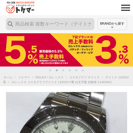
BRANDから探す
ホーム
/
トケマー
/
ROLEX / ロレックス
/
コスモグラフ デイトナ
/
デイトナ 116520
系
/
ロレックス コスモグラフデイトナ 116520 F番 白文字盤 自動巻 11383901