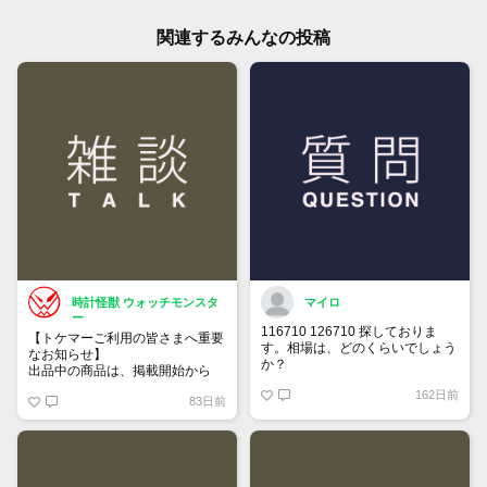
関連するみんなの投稿
時計怪獣 ウォッチモンスタ
マイロ
ー
116710 126710 探しておりま
【トケマーご利用の皆さまへ重要
す。相場は、どのくらいでしょう
なお知らせ】
か？
出品中の商品は、掲載開始から
60日が経過すると自動的に1度
162日前
83日前
「下書き」へ戻ります。
トップページでお気に入り登録が
できるようになりました。
詳しくはマイページ＞お知らせを
ご確認ください。