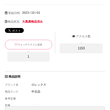
2023 / 10 / 01
登録日時:
検品状況:
大黒屋検品済み
アクセス数
ウォッチリストに追加
1153
1
商品説明
ロレックス
ブランド名
中古品
商品ランク
参考定価
116520
型番