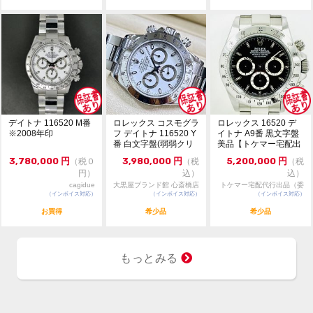
デイトナ 116520 M番
ロレックス コスモグラ
ロレックス 16520 デ
※2008年印
フ デイトナ 116520 Y
イトナ A9番 黒文字盤
番 白文字盤(弱弱クリ
美品【トケマー宅配出
ーム) ...
品（委託販...
3,780,000
円
3,980,000
円
5,200,000
円
（税０
（税
（税
円）
込）
込）
cagidue
大黒屋ブランド館 心斎橋店
トケマー宅配代行出品（委
（インボイス対応）
（インボイス対応）
（インボイス対応）
託販売）
お買得
希少品
希少品
もっとみる