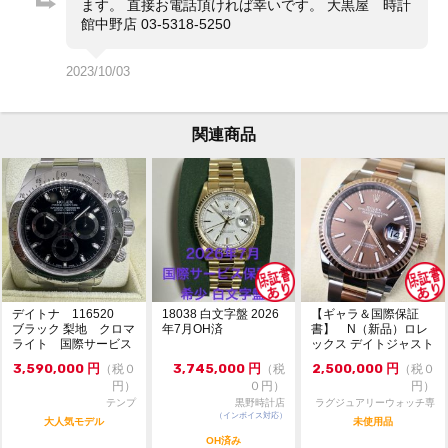
ます。 直接お電話頂ければ幸いです。 大黒屋 時計
館中野店 03-5318-5250
※店頭でも販売をしておりますので、売り切れの際はご
了承ください。ご来店前に在庫の有無のご確認をお勧め
します。
2023/10/03
※価格に関してのお問い合わせはメッセージでご質問頂
いてもお答えしておりません。直接店頭へお問い合わせ
ください。
関連商品
お問い合わせ先
大黒屋 時計館中野店
TEL:03-5318-5250
デイトナ 116520
18038 白文字盤 2026
【ギャラ＆国際保証
ブラック 梨地 クロマ
年7月OH済
書】 N（新品）ロレ
ライト 国際サービス
ックス デイトジャスト
保証書付
126231 36m...
3,590,000
円
3,745,000
円
2,500,000
円
（税０
（税
（税０
円）
０円）
円）
テンプ
黒野時計店
ラグジュアリーウォッチ専
（インボイス対応）
門店：R/M
大人気モデル
未使用品
OH済み