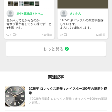
100％正規品トケマニ
きいかん
金が入ってるからなのか
116520新バックルの白文字盤探
青サブ君所有してから株でずっと
しています。
➕利益です。
よろしくお願いします。
オススメ日本株その①
419日前
422日前
銘柄番号7932 ニッピ
1
1
配当
1株に633円
もっと見る
100株→63300円
1000株→633万円
10000株→6330万円
買って①年間所有するだけで
株価が下がっても、上がっても
関連記事
2026年 ロレックス新作：オイスター100年の革新と継
承
【2026年記録】ロレックス新作：オイスター100年の革新
と継承...