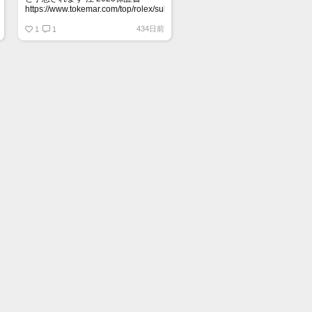
https://www.tokemar.com/top/rolex/submariner/166613lb-
2025/ @Watch_Monster_より
434日前
1
1
マジ上がる予想しかない