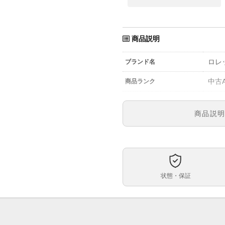
商品説明
ロレ
ブランド名
中古
商品ランク
参考定価
商品説
1165
型番
メン
メンズ・レディース
ピン
文字盤
状態・保証
自動
ムーブメント
40m
ケースサイズ
約1
ベルト内周