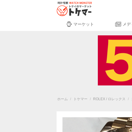
マーケット
メデ
ホーム
/
トケマー
/
ROLEX / ロレックス
/