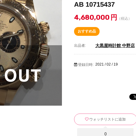
AB 10715437
4,680,000
円
（税込）
おすすめ品
大黒屋時計館 中野店
出品者:
2021 / 02 / 19
登録日時:
ウォッチリストに追加
0