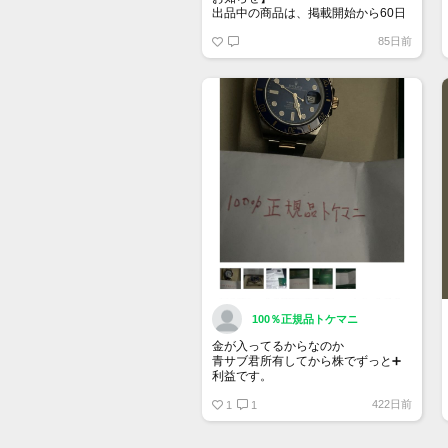
出品中の商品は、掲載開始から60日
が経過すると自動的に1度「下書き」
85日前
へ戻ります。
トップページでお気に入り登録がで
きるようになりました。
詳しくはマイページ＞お知らせをご
確認ください。
100％正規品トケマニ
金が入ってるからなのか
青サブ君所有してから株でずっと➕
利益です。
オススメ日本株その①
422日前
銘柄番号7932 ニッピ
1
1
配当