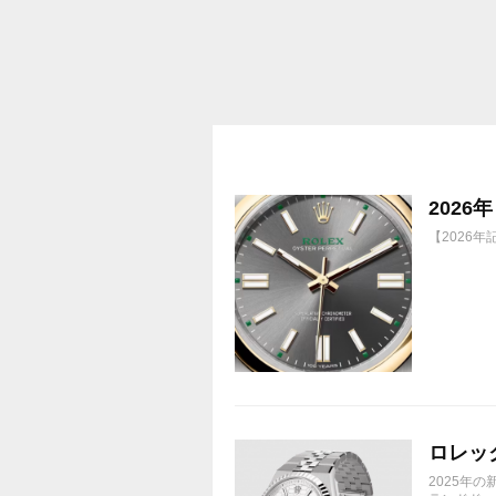
1株に633円
100株→63300円
1000株→633万円
10000株→6330万円
買って①年間所有するだけで
株価が下がっても、上がっても
202
【2026
ロレック
2025年