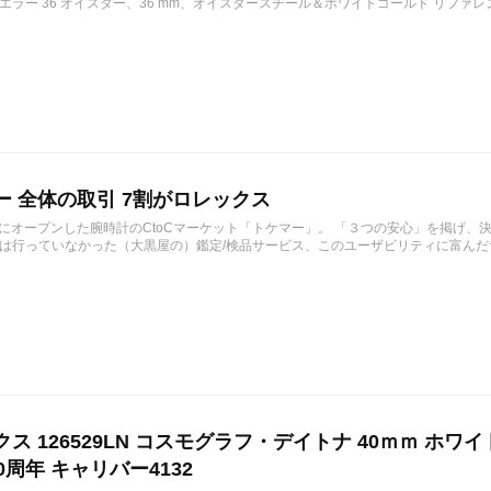
ラー 36 オイスター、36 mm、オイスタースチール＆ホワイトゴールド リファレンス 12723
ー 全体の取引 7割がロレックス
1月にオープンした腕時計のCtoCマーケット「トケマー」。 「３つの安心」を掲げ
は行っていなかった（大黒屋の）鑑定/検品サービス、このユーザビリティに富んだサ
ス 126529LN コスモグラフ・デイトナ 40ｍｍ ホワ
0周年 キャリバー4132