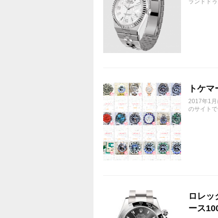
ランドドゥエ
トケマ
2017年
のサイトで
ロレック
ース10