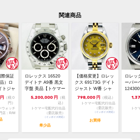
す。
関連商品
18
素材
箱 
付属品
入り
当店
保証期間
使用
状態
弊社
し、
国際保証
ロレックス 16520
【価格変更】ロレッ
ロレッ
外装
新品）ロ
デイトナ A9番 黒文
クス 69173G デイト
ーパー
イトジャ
字盤 美品【トケマー
ジャスト W番 シャ
1243
エバ
コメント
6m...
宅配出品（委託販...
ンパンゴールド 中...
ルー 202
円
5,200,000
円
798,000
円
1,3
（税０
（税
（税込）
11
円）
込）
トケマー宅配代行出品
合の
（委託販売）
ーウォッチ
トケマー宅配代行出品
トケ
カラ
（インボイス対応）
門店：R/M
（委託販売）
（インボイス対応）
一本
品
お買得
希少品
※店
切れ