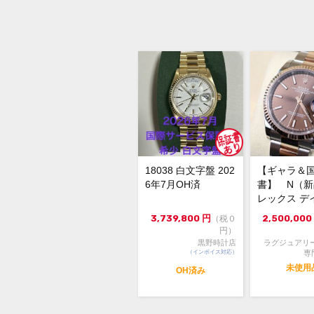
18038 白文字盤 202
【ギャラ＆
6年7月OH済
書】 N（
レックス デ
スト126231 3
3,739,800
円
2,500,000
（税０
円）
黒野時計店
ラグジュアリ
（インボイス対応）
専
未使用
OH済み