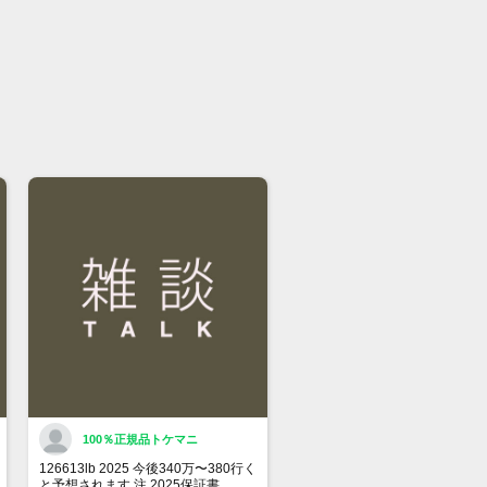
有無のご確認をお勧めします。
ちらの商品は『現金特価』となってお
『銀行振込』での価格となります。ク
ットカードでの決済は別途お問い合わ
ださい。
格に関してのお問い合わせはメッセー
ご質問頂いてもお答えしておりませ
直接店頭へお問い合わせください。
い合わせ先
屋 時計館中野店
03-5318-5250
100％正規品トケマニ
126613lb 2025 今後340万〜380行く
と予想されます 注 2025保証書