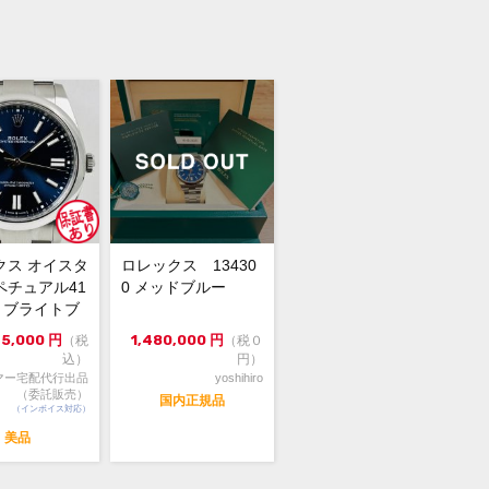
Kエバーローズゴールド
保証書(並行：2017年12月印 ※ネーム
) 緑クロノメータータグ 冊子 コマ×3
保証12ヶ月
に伴うスレキズがございますが、
ではケースのコンディションを考慮
クス オイスタ
ロレックス 13430
仕上げは行っておりません。
ペチュアル41
0 メッドブルー
00 ブライトブ
ーローズゴールド無垢のデイトナ、
4年...
75,000
円
1,480,000
円
（税
（税０
6505のご紹介です。ロレックス独自配
込）
円）
腐蝕に強いローズゴールドで、文字盤
マー宅配代行出品
yoshihiro
ーはピンク×黒目の統一感の見られる
（委託販売）
国内正規品
（インボイス対応）
です。ぜひご検討下さい。
美品
頭でも販売をしておりますので、売り
の際はご了承ください。ご来店前に在