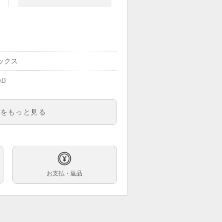
ックス
AB
明をもっと見る
05
ズ
ク×黒目文字盤
お支払・返品
巻
m
6.5cm ※3コマ外した状態での計測で