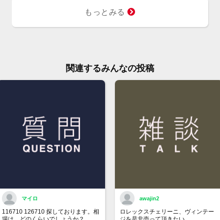
庫の
もっとみる
※こ
り、
レジ
せく
※価
関連するみんなの投稿
ジで
ん。
お問
大黒
TEL:
マイロ
awajin2
116710 126710 探しております。相
ロレックスチェリーニ、ヴィンテー
場は、どのくらいでしょうか？
ジを是非売って頂きたい。