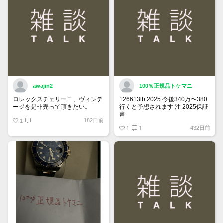
awajin2
100％正規品トケマニ
ロレックスチェリーニ、ヴィンテ
126613lb 2025 今後340万〜380
ージを是非売って頂きたい。
行くと予想されます 注 2025保証
書
182日前
1
https://www.tokemar.com/top/rolex/su
432日前
2025/ @Watch_Monster_より
1
1
マジ上がる予想しかない