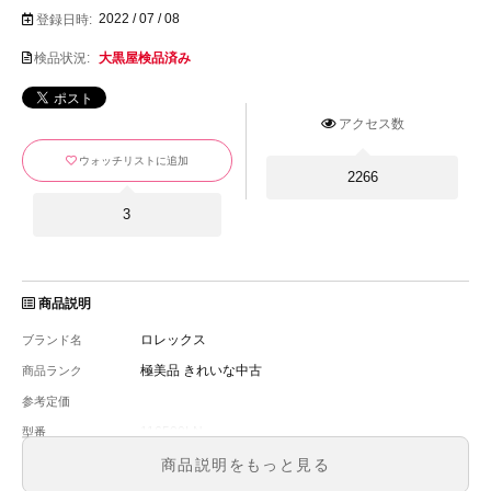
2022 / 07 / 08
登録日時:
検品状況:
大黒屋検品済み
アクセス数
ウォッチリストに追加
2266
3
商品説明
ロレックス
ブランド名
極美品 きれいな中古
商品ランク
参考定価
116500LN
型番
メンズ
メンズ・レディース
商品説明をもっと見る