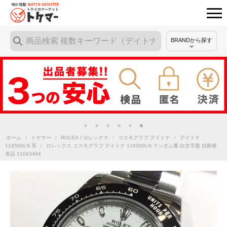
BRANDから探す
ホーム
/
トケマー
/
ROLEX / ロレックス
/
コスモグラフ デイトナ
/
デイトナ
116500LN 系
/
ロレックス コスモグラフ デイトナ 116500LN ランダム番 白文字盤 自動巻
美品 11043484