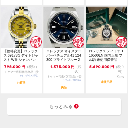
【価格変更】ロレック
ロレックス オイスター
ロレックス デイトナ 1
ス 69173G デイトジャ
パーペチュアル41 124
16500LN 国内正規 フ
スト W番 シャンパン
300 ブライトブルー 2
ル駒 未使用保管品
ゴールド 中...
024年...
798,000
円
1,375,000
円
5,690,000
円
（税込）
（税
（税０
込）
円）
トケマー宅配代行出品（委
（インボイス対応）
託販売）
トケマー宅配代行出品（委
Kamy
（インボイス対応）
託販売）
未使用品
お買得
美品
もっとみる