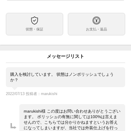
白文字盤
文字盤
自動巻
ムーブメント
40mm
ケースサイズ
約18.5cm
ベルト内周
状態・保証
お支払・返品
ステンレス
ケース素材
あり
メーカー保証書の有無
箱・保証書(正規:2018年5月印)・冊子・グリーンクロノ
付属品
メータータグ
メッセージリスト
鏡面部分に微細な線キズはございますが、使用感の少な
状態
い美品です。
購入を検討しています。 状態はノンポリッシュでしょう
2016年に発表されて以来、依然として人気が絶えない
コメント
か？
現行デイトナの116500LN の白文字盤が入荷しまし
た！ぜひご検討をよろしくお願いします！
2022/07/13 投稿者：marukishi
※店頭でも販売をしておりますので、売り切れの際はご
了承ください。ご来店前に在庫の有無のご確認をお勧め
します。
marukishi様 この度はお問い合わせありがとうござい
※価格に関してのお問い合わせはメッセージでご質問頂
ます。 ポリッシュの有無に関しては100%は言えま
いてもお答えしておりません。直接店頭へお問い合わせ
せんので、こちらでは分かりかねますというお答え
ください。
になってしまいますが、当社では外装仕上げを行っ