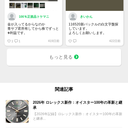
100％正規品トケマニ
きいかん
金が入ってるからなのか
116520新バックルの白文字盤探
青サブ君所有してから株でずっと
しています。
➕利益です。
よろしくお願いします。
オススメ日本株その①
419日前
422日前
銘柄番号7932 ニッピ
1
1
配当
1株に633円
もっと見る
100株→63300円
1000株→633万円
10000株→6330万円
買って①年間所有するだけで
株価が下がっても、上がっても
関連記事
2026年 ロレックス新作：オイスター100年の革新と継
承
【2026年記録】ロレックス新作：オイスター100年の革新
と継承...