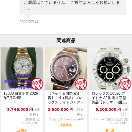
た履歴はございません。 ご検討よろしくお願いしま
お問い合わせ先
す。
大黒屋 時計館中野店
TEL:03-5318-5250
2022/07/14
関連商品
18038 白文字盤 2026
【ギャラ＆国際保証
ロレックス 16520 デ
年7月OH済
書】 N（新品）ロレ
イトナ A9番 黒文字盤
ックス デイトジャスト
美品【トケマー宅配出
126231 36m...
品（委託販...
3,745,000
円
2,500,000
円
5,200,000
円
（税
（税０
（税
０円）
円）
込）
黒野時計店
ラグジュアリーウォッチ専
トケマー宅配代行出品（委
（インボイス対応）
門店：R/M
（インボイス対応）
託販売）
未使用品
OH済み
希少品