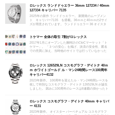
ロレックス ランドドゥエラー 36mm 127234 / 40mm
127334 キャリバー 7135
2025年の新作 ランドドゥエラー。 新開発のムーブメン
ト キャリバー7135 を搭載。36ｍｍと40ｍｍの2サイ
ズが用意されています。 ランドドゥエラー 36 オイスタ
ー、36 mm、オイスタースチール＆ホワイトゴールド リ
ファレンス 127234 ¥ 2,115,300...
トケマー 全体の取引 7割がロレックス
2017年1月にオープンした腕時計のCtoCマーケット「ト
ケマー」。 「３つの安心」を掲げ、決済の安全性、匿名
での売買に加え、当時他のサイトでは行っていなかった
（大黒屋の）鑑定/検品サービス、このユーザビリティに
富んだサービスが特徴です。...
ロレックス 126529LN コスモグラフ・デイトナ 40ｍ
ｍ ホワイトゴールド ル・マン24時間レース100周年
キャリバー4132
2023年新作。 100周年を迎えたル・マン24時間レースを
祝して特別なコスモグラフ・デイトナ 126529LN が誕生
しました。 因みに100周年のレースは6連覇の掛かったト
ヨタをかわしフェラーリが制しています。...
ロレックス コスモグラフ・デイトナ 40mm キャリバ
ー 4131
2023年新作。 オイスター パーペチュアル コスモグラフ