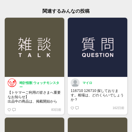
関連するみんなの投稿
時計怪獣 ウォッチモンスタ
マイロ
ー
116710 126710 探しておりま
【トケマーご利用の皆さまへ重要
す。相場は、どのくらいでしょう
なお知らせ】
か？
出品中の商品は、掲載開始から
60日が経過すると自動的に1度
162日前
83日前
「下書き」へ戻ります。
トップページでお気に入り登録が
できるようになりました。
詳しくはマイページ＞お知らせを
ご確認ください。