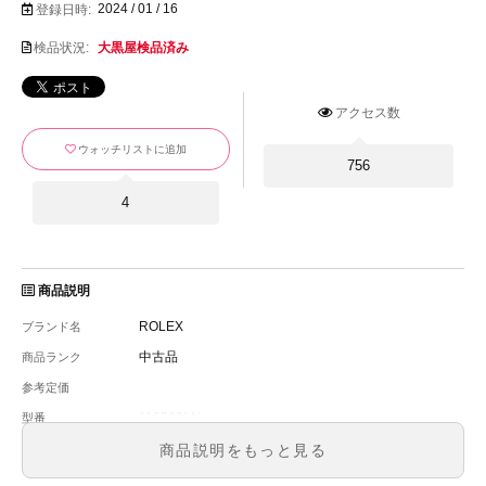
2024 / 01 / 16
登録日時:
検品状況:
大黒屋検品済み
アクセス数
ウォッチリストに追加
756
4
商品説明
ROLEX
ブランド名
中古品
商品ランク
参考定価
116500LN
型番
メンズ
メンズ・レディース
商品説明をもっと見る
ブラック文字盤
文字盤