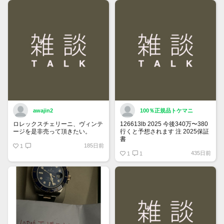
できるようになりました。
詳しくはマイページ＞お知らせを
ご確認ください。
awajin2
100％正規品トケマニ
ロレックスチェリーニ、ヴィンテ
126613lb 2025 今後340万〜380
ージを是非売って頂きたい。
行くと予想されます 注 2025保証
書
185日前
1
https://www.tokemar.com/top/rolex/su
435日前
2025/ @Watch_Monster_より
1
1
マジ上がる予想しかない