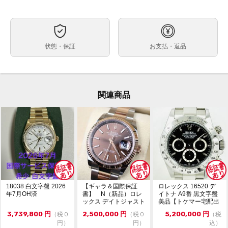
自動巻
ムーブメント
約40mm
ケースサイズ
最大約18.5cm（余り駒含む）
ベルト内周
状態・保証
お支払・返品
ステンレス
ケース素材
あり
メーカー保証書の有無
・箱・保証書（国番号:410 正規2016年9月印 ※個人名
付属品
白塗）・カードケース・冊子・グリーンタグ・余り駒3
関連商品
個
・ランダム番シリアル
状態
・鏡面クラスプ
・オイスターブレス
・生産終了モデル
・日差約+3秒
（タイムグラファー平置計測。計測環境により変動。参
考程度にお考えください。）
18038 白文字盤 2026
【ギャラ＆国際保証
ロレックス 16520 デ
年7月OH済
書】 N（新品）ロレ
イトナ A9番 黒文字盤
細かなキズが少しありますが、目立つ大きなキズ等はな
ックス デイトジャスト
美品【トケマー宅配出
く比較的キレイな中古品です。
126231 36m...
品（委託販...
3,739,800
円
2,500,000
円
5,200,000
円
（税０
（税０
（税
ガラスにキズやカケはありません。
円）
円）
込）