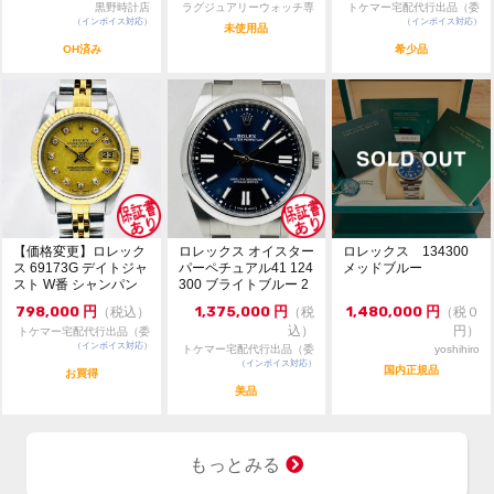
・価格交渉や問合せは『出品者に質問する』よりお願い
コメント
黒野時計店
ラグジュアリーウォッチ専
トケマー宅配代行出品（委
致します。
（インボイス対応）
門店：R/M
（インボイス対応）
託販売）
未使用品
・価格交渉は希望金額をご提示ください。
OH済み
希少品
・専用出品、取置不可。先着順販売。
【価格変更】ロレック
ロレックス オイスター
ロレックス 134300
ス 69173G デイトジャ
パーペチュアル41 124
メッドブルー
スト W番 シャンパン
300 ブライトブルー 2
ゴールド 中...
024年...
798,000
円
1,375,000
円
1,480,000
円
（税込）
（税
（税０
込）
円）
トケマー宅配代行出品（委
（インボイス対応）
託販売）
トケマー宅配代行出品（委
yoshihiro
（インボイス対応）
託販売）
国内正規品
お買得
美品
もっとみる