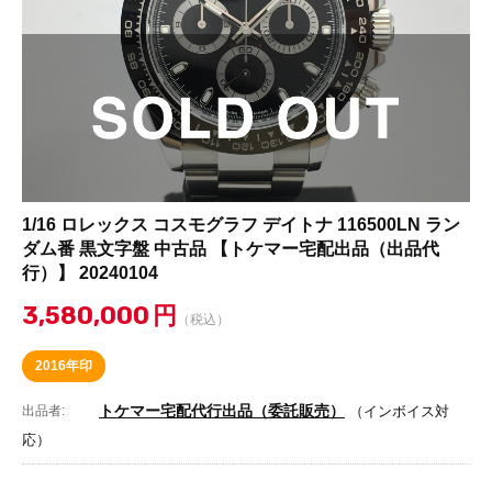
1/16 ロレックス コスモグラフ デイトナ 116500LN ラン
ダム番 黒文字盤 中古品 【トケマー宅配出品（出品代
行）】 20240104
3,580,000
円
（税込）
2016年印
トケマー宅配代行出品（委託販売）
出品者:
（インボイス対
応）