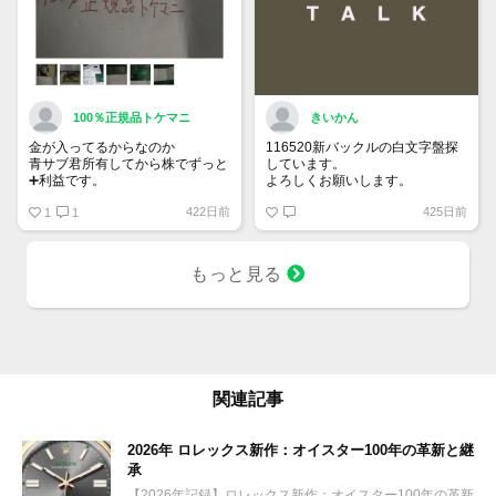
100％正規品トケマニ
きいかん
金が入ってるからなのか
116520新バックルの白文字盤探
青サブ君所有してから株でずっと
しています。
➕利益です。
よろしくお願いします。
オススメ日本株その①
422日前
425日前
銘柄番号7932 ニッピ
1
1
配当
1株に633円
もっと見る
100株→63300円
1000株→633万円
10000株→6330万円
買って①年間所有するだけで
株価が下がっても、上がっても
関連記事
2026年 ロレックス新作：オイスター100年の革新と継
承
【2026年記録】ロレックス新作：オイスター100年の革新