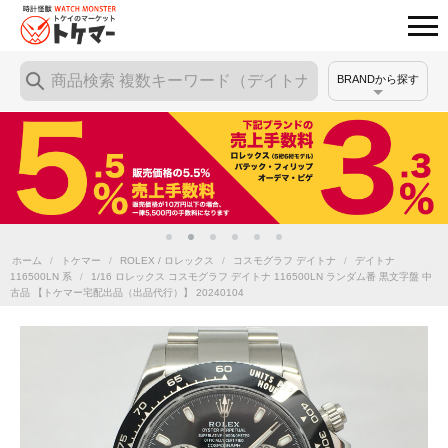
BRANDから探す
ホーム
/
トケマー
/
ROLEX / ロレックス
/
コスモグラフ デイトナ
/
デイトナ
116500LN 系
/
1/16 ロレックス コスモグラフ デイトナ 116500LN ランダム番 黒文字盤 中
古品 【トケマー宅配出品（出品代行）】 20240104