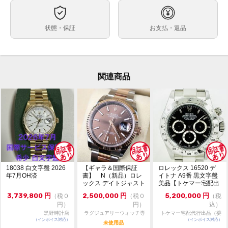
ケースサイズ
ベルト内周
状態・保証
お支払・返品
その他
ケース素材
なし
メーカー保証書の有無
付属品
関連商品
中古品の為、若干の使用感・擦れ・汚れ・焼け・ダメー
状態
ジがございますので、予めご了承の上ご注文ください。
内箱サイズ 縦:約10.8cm × 横:約14.5cm × 高さ:約6.7cm
→38個
・通信販売限定商品の為、実物の確認や他店へのお取り
コメント
寄せは出来かねます。
お問い合わせは『出品者へ質問する』タブよりお願い致
します。
・『鑑定前・ 未鑑定（大黒屋の鑑定後のお届けになり
18038 白文字盤 2026
【ギャラ＆国際保証
ロレックス 16520 デ
ます）』の表示がござますが、こちらの商品はトケマー
年7月OH済
書】 N（新品）ロレ
イトナ A9番 黒文字盤
ックス デイトジャスト
美品【トケマー宅配出
の鑑定が出来ない商品でございますので、ご了承の上ご
126231 36m...
品（委託販...
注文ください。
3,739,800
円
2,500,000
円
5,200,000
円
（税０
（税０
（税
円）
円）
込）
黒野時計店
ラグジュアリーウォッチ専
トケマー宅配代行出品（委
（インボイス対応）
門店：R/M
（インボイス対応）
託販売）
未使用品