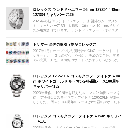
ロレックス ランドドゥエラー 36mm 127234 / 40mm
127334 キャリバー 7135
2025年の新作 ランドドゥエラー。 新開発のムーブメン
ト キャリバー7135 を搭載。36ｍｍと40ｍｍの2サイ
ズが用意されています。 ランドドゥエラー 36 オイスタ
ー、36 mm、オイスタースチール＆ホワイトゴールド リ
ファレンス 127234 ¥ 2,115,300...
トケマー 全体の取引 7割がロレックス
2017年1月にオープンした腕時計のCtoCマーケット「ト
ケマー」。 「３つの安心」を掲げ、決済の安全性、匿名
での売買に加え、当時他のサイトでは行っていなかった
（大黒屋の）鑑定/検品サービス、このユーザビリティに
富んだサービスが特徴です。...
ロレックス 126529LN コスモグラフ・デイトナ 40ｍ
ｍ ホワイトゴールド ル・マン24時間レース100周年
キャリバー4132
2023年新作。 100周年を迎えたル・マン24時間レースを
祝して特別なコスモグラフ・デイトナ 126529LN が誕生
しました。 因みに100周年のレースは6連覇の掛かったト
ヨタをかわしフェラーリが制しています。...
ロレックス コスモグラフ・デイトナ 40mm キャリバ
ー 4131
2023年新作。 オイスター パーペチュアル コスモグラフ