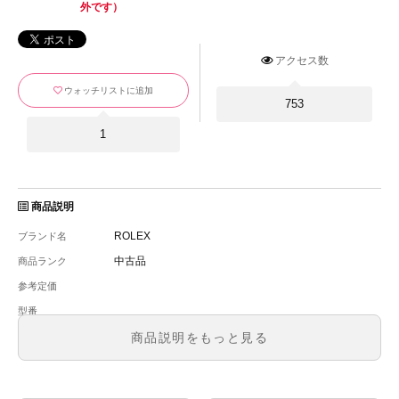
外です）
アクセス数
ウォッチリストに追加
753
1
商品説明
ROLEX
ブランド名
中古品
商品ランク
参考定価
-
型番
メンズ
メンズ・レディース
商品説明をもっと見る
文字盤
自動巻
ムーブメント