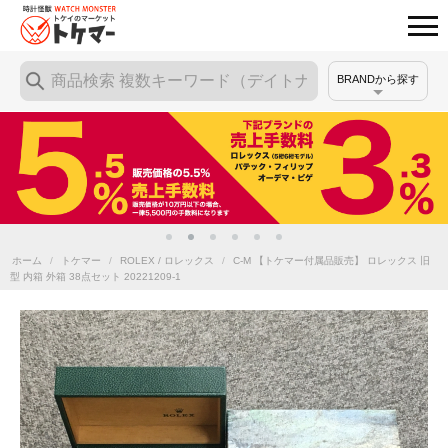
BRANDから探す
ホーム
/
トケマー
/
ROLEX / ロレックス
/
C-M 【トケマー付属品販売】 ロレックス 旧
型 内箱 外箱 38点セット 20221209-1