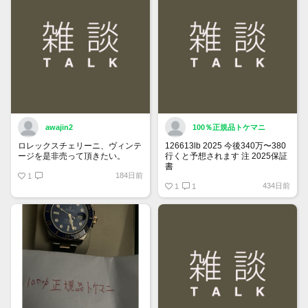
awajin2
100％正規品トケマニ
ロレックスチェリーニ、ヴィンテ
126613lb 2025 今後340万〜380
ージを是非売って頂きたい。
行くと予想されます 注 2025保証
書
184日前
1
https://www.tokemar.com/top/rolex/su
434日前
2025/ @Watch_Monster_より
1
1
マジ上がる予想しかない