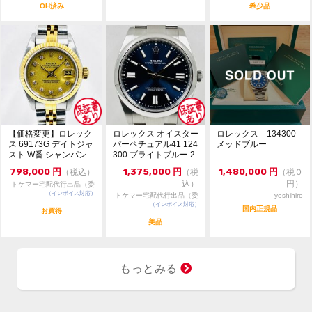
OH済み
希少品
【価格変更】ロレック
ロレックス オイスター
ロレックス 134300
ス 69173G デイトジャ
パーペチュアル41 124
メッドブルー
スト W番 シャンパン
300 ブライトブルー 2
ゴールド 中...
024年...
798,000
円
1,375,000
円
1,480,000
円
（税込）
（税
（税０
込）
円）
トケマー宅配代行出品（委
（インボイス対応）
託販売）
トケマー宅配代行出品（委
yoshihiro
（インボイス対応）
託販売）
国内正規品
お買得
美品
もっとみる