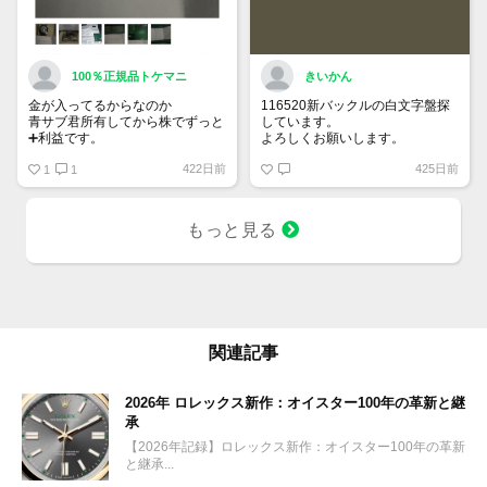
100％正規品トケマニ
きいかん
金が入ってるからなのか
116520新バックルの白文字盤探
青サブ君所有してから株でずっと
しています。
➕利益です。
よろしくお願いします。
オススメ日本株その①
422日前
425日前
銘柄番号7932 ニッピ
1
1
配当
1株に633円
もっと見る
100株→63300円
1000株→633万円
10000株→6330万円
買って①年間所有するだけで
株価が下がっても、上がっても
関連記事
2026年 ロレックス新作：オイスター100年の革新と継
承
【2026年記録】ロレックス新作：オイスター100年の革新
と継承...