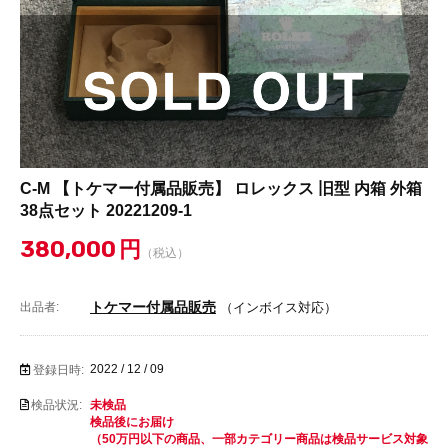
C-M 【トケマー付属品販売】 ロレックス 旧型 内箱 外箱
38点セット 20221209-1
380,000
円
（税込）
トケマー付属品販売
出品者:
（インボイス対応）
2022 / 12 / 09
登録日時:
検品状況:
未検品
検品後にお届け
（50万円以下の商品、一部カテゴリー商品は検品サービス対象