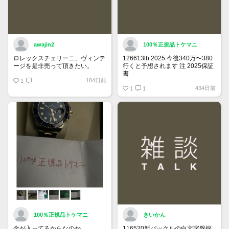
awajin2
100％正規品トケマニ
ロレックスチェリーニ、ヴィンテ
126613lb 2025 今後340万〜380
ージを是非売って頂きたい。
行くと予想されます 注 2025保証
書
184日前
1
https://www.tokemar.com/top/rolex/su
434日前
2025/ @Watch_Monster_より
1
1
マジ上がる予想しかない
100％正規品トケマニ
きいかん
金が入ってるからなのか
116520新バックルの白文字盤探