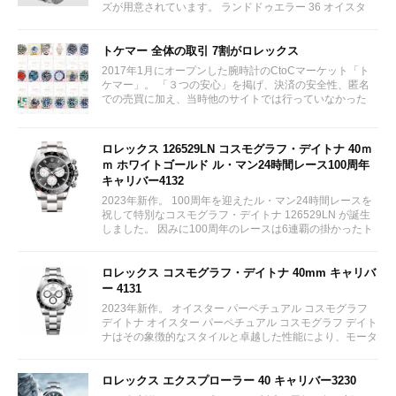
ズが用意されています。 ランドドゥエラー 36 オイスタ
ー、36 mm、オイスタースチール＆ホワイトゴールド リ
ファレンス 127234 ¥ 2,115,300...
トケマー 全体の取引 7割がロレックス
2017年1月にオープンした腕時計のCtoCマーケット「ト
ケマー」。 「３つの安心」を掲げ、決済の安全性、匿名
での売買に加え、当時他のサイトでは行っていなかった
（大黒屋の）鑑定/検品サービス、このユーザビリティに
富んだサービスが特徴です。...
ロレックス 126529LN コスモグラフ・デイトナ 40ｍ
ｍ ホワイトゴールド ル・マン24時間レース100周年
キャリバー4132
2023年新作。 100周年を迎えたル・マン24時間レースを
祝して特別なコスモグラフ・デイトナ 126529LN が誕生
しました。 因みに100周年のレースは6連覇の掛かったト
ヨタをかわしフェラーリが制しています。...
ロレックス コスモグラフ・デイトナ 40mm キャリバ
ー 4131
2023年新作。 オイスター パーペチュアル コスモグラフ
デイトナ オイスター パーペチュアル コスモグラフ デイト
ナはその象徴的なスタイルと卓越した性能により、モータ
ーレースのサーキットに留まらず、そのアイコニックな地
位を確立している。...
ロレックス エクスプローラー 40 キャリバー3230