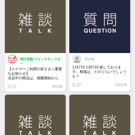
時計怪獣 ウォッチモンスタ
マイロ
ー
116710 126710 探しておりま
【トケマーご利用の皆さまへ重要
す。相場は、どのくらいでしょう
なお知らせ】
か？
出品中の商品は、掲載開始から
60日が経過すると自動的に1度
164日前
85日前
「下書き」へ戻ります。
トップページでお気に入り登録が
できるようになりました。
詳しくはマイページ＞お知らせを
ご確認ください。