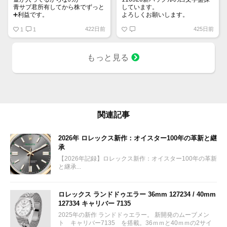
青サブ君所有してから株でずっと
しています。
➕利益です。
よろしくお願いします。
オススメ日本株その①
422日前
425日前
銘柄番号7932 ニッピ
1
1
配当
1株に633円
もっと見る
100株→63300円
1000株→633万円
10000株→6330万円
買って①年間所有するだけで
株価が下がっても、上がっても
関連記事
2026年 ロレックス新作：オイスター100年の革新と継
承
【2026年記録】ロレックス新作：オイスター100年の革新
と継承...
ロレックス ランドドゥエラー 36mm 127234 / 40mm
127334 キャリバー 7135
2025年の新作 ランドドゥエラー。 新開発のムーブメン
ト キャリバー7135 を搭載。36ｍｍと40ｍｍの2サイ