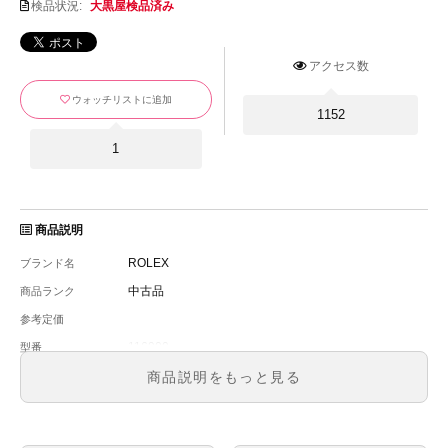
検品状況:
大黒屋検品済み
アクセス数
ウォッチリストに追加
1152
1
商品説明
ROLEX
ブランド名
中古品
商品ランク
参考定価
116900
型番
メンズ
メンズ・レディース
商品説明をもっと見る
ブラック
文字盤
自動巻
ムーブメント