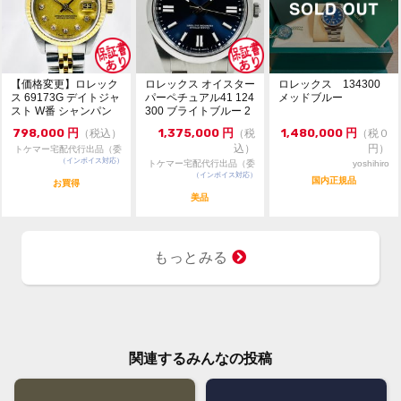
【価格変更】ロレック
ロレックス オイスター
ロレックス 134300
ス 69173G デイトジャ
パーペチュアル41 124
メッドブルー
スト W番 シャンパン
300 ブライトブルー 2
ゴールド 中...
024年...
798,000
円
1,375,000
円
1,480,000
円
（税込）
（税
（税０
込）
円）
トケマー宅配代行出品（委
（インボイス対応）
託販売）
トケマー宅配代行出品（委
yoshihiro
（インボイス対応）
託販売）
国内正規品
お買得
美品
もっとみる
関連するみんなの投稿