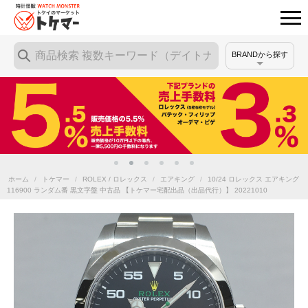
BRANDから探す
ホーム
/
トケマー
/
ROLEX / ロレックス
/
エアキング
/
10/24 ロレックス エアキング
116900 ランダム番 黒文字盤 中古品 【トケマー宅配出品（出品代行）】 20221010