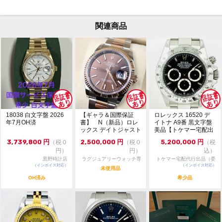
・一般のお客様からの委託商品でございます。お問合せ
等は依頼者様に確認後にご返答致します。
・ベルトの駒調整や交換は承っておりません。メーカー
関連商品
等にご依頼ください。
18038 白文字盤 2026
【ギャラ＆国際保証
ロレックス 16520 デ
年7月OH済
書】 N（新品）ロレ
イトナ A9番 黒文字盤
ックス デイトジャスト
美品【トケマー宅配出
126231 36m...
品（委託販...
3,739,800
円
2,500,000
円
5,200,000
円
（税０
（税０
（税
円）
円）
込）
黒野時計店
ラグジュアリーウォッチ専
トケマー宅配代行出品（委
（インボイス対応）
門店：R/M
（インボイス対応）
託販売）
未使用品
OH済み
希少品