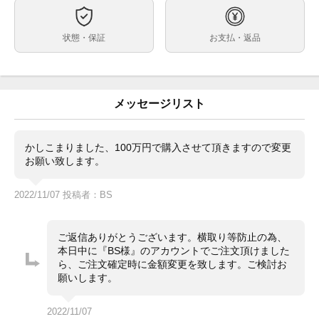
約40mm
ケースサイズ
最大約18.5cm
ベルト内周
状態・保証
お支払・返品
ステンレス
ケース素材
あり
メーカー保証書の有無
箱 保証書（2021年12月印） 冊子 カードケース グリー
付属品
ンタグ
メッセージリスト
・ランダム番シリアル・鏡面クラスプ・生産終了モデル
状態
・日差約+4秒（タイムグラファー計測、平置き・使用
環境や計測環境によって変動します。参考程度にお考え
かしこまりました、100万円で購入させて頂きますので変更
ください。）
お願い致します。
細かなキズがありますが、目立つ大きなキズ等はありま
2022/11/07 投稿者：BS
せん。
ガラスにキズやカケはありません。
・通信販売限定商品の為、実物確認や店舗へのお取寄せ
コメント
ご返信ありがとうございます。横取り等防止の為、
は出来かねます。
本日中に『BS様』のアカウントでご注文頂けました
・価格交渉やお問合せは『出品者に質問する』よりお願
ら、ご注文確定時に金額変更を致します。ご検討お
い致します。
願いします。
・価格交渉時は必ず希望金額を提示してください。
・専用出品、取置は出来かねます。先着順にてご注文を
承ります。
2022/11/07