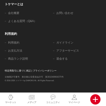
トケマーとは
会社概要
お問い合わせ
よくある質問（Q&A）
利用規約
利用規約
ガイドライン
お支払方法
アフターサービス
商品ランク説明
退会する
特定商取引に基づく表記
|
プライバシーポリシー
古物商許可番号 東京都公安委員会許可 第301049904375号
© 2016-2026 トケマー by DAIKOKUYA. All Rights Reserved.
マーケット
メディア
コミュニティ
マイページ