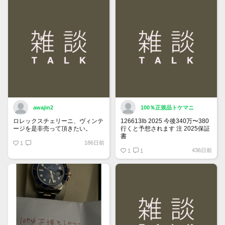
詳しくはマイページ＞お知らせを
ご確認ください。
awajin2
100％正規品トケマニ
ロレックスチェリーニ、ヴィンテ
126613lb 2025 今後340万〜380
ージを是非売って頂きたい。
行くと予想されます 注 2025保証
書
186日前
1
https://www.tokemar.com/top/rolex/su
436日前
2025/ @Watch_Monster_より
1
1
マジ上がる予想しかない