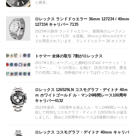
と継承...
ロレックス ランドドゥエラー 36mm 127234 / 40mm
127334 キャリバー 7135
2025年の新作 ランドドゥエラー。 新開発のムーブメン
ト キャリバー7135 を搭載。36ｍｍと40ｍｍの2サイ
ズが用意されています。 ランドドゥエラー 36 オイスタ
ー、36 mm、オイスタースチール＆ホワイトゴールド リ
ファレンス 127234 ¥ 2,115,300...
トケマー 全体の取引 7割がロレックス
2017年1月にオープンした腕時計のCtoCマーケット「ト
ケマー」。 「３つの安心」を掲げ、決済の安全性、匿名
での売買に加え、当時他のサイトでは行っていなかった
（大黒屋の）鑑定/検品サービス、このユーザビリティに
富んだサービスが特徴です。...
ロレックス 126529LN コスモグラフ・デイトナ 40ｍ
ｍ ホワイトゴールド ル・マン24時間レース100周年
キャリバー4132
2023年新作。 100周年を迎えたル・マン24時間レースを
祝して特別なコスモグラフ・デイトナ 126529LN が誕生
しました。 因みに100周年のレースは6連覇の掛かったト
ヨタをかわしフェラーリが制しています。...
ロレックス コスモグラフ・デイトナ 40mm キャリバ