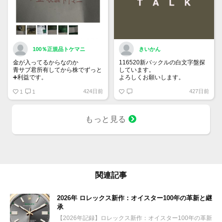
100％正規品トケマニ
きいかん
金が入ってるからなのか
116520新バックルの白文字盤探
青サブ君所有してから株でずっと
しています。
➕利益です。
よろしくお願いします。
オススメ日本株その①
424日前
427日前
銘柄番号7932 ニッピ
1
1
配当
1株に633円
もっと見る
100株→63300円
1000株→633万円
10000株→6330万円
買って①年間所有するだけで
株価が下がっても、上がっても
関連記事
2026年 ロレックス新作：オイスター100年の革新と継
承
【2026年記録】ロレックス新作：オイスター100年の革新