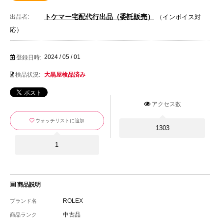
トケマー宅配代行出品（委託販売）
出品者:
（インボイス対
応）
2024 / 05 / 01
登録日時:
検品状況:
大黒屋検品済み
アクセス数
ウォッチリストに追加
1303
1
商品説明
ROLEX
ブランド名
中古品
商品ランク