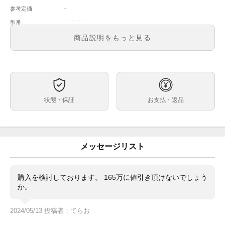
-
参考定価
116138
型番
メンズ
メンズ・レディース
商品説明をもっと見る
ホワイト
文字盤
自動巻
ムーブメント
36ｍｍ
ケースサイズ
-
ベルト内周
状態・保証
お支払・返品
イエローゴールド
ケース素材
なし
メーカー保証書の有無
内箱・外箱・カードケース・冊子2冊・カレンダー・グ
付属品
リーンプライスタグ・クロノメータータグ
メッセージリスト
・F番シリアル（2003～2004年頃製造品）
状態
・クラスプコード:CL10
・バックル番号:153148
購入を検討しております。 165万に値引き頂けないでしょう
か。
・日差約＋11～13秒
（タイムグラファー平置計測。計測環境により変動。参
2024/05/13 投稿者：てらお
考程度にお考えください。）