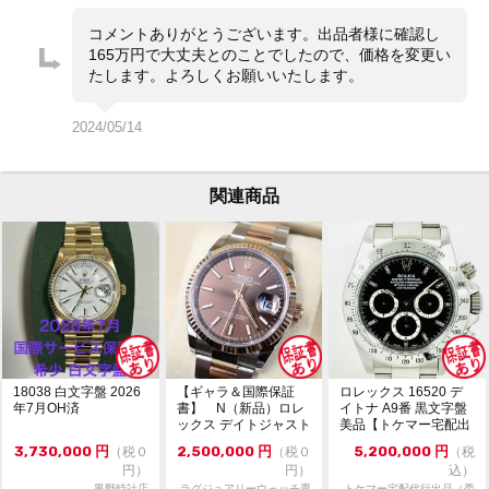
小キズや細かな当てキズが多数あります。
ガラスにキズやカケはありません。
コメントありがとうございます。出品者様に確認し
ストラップは使用感・汗じみが強く、交換した方が良さ
165万円で大丈夫とのことでしたので、価格を変更い
そうです。
たします。よろしくお願いいたします。
・価格交渉や問合せは『出品者に質問する』よりお願い
コメント
致します。
2024/05/14
・価格交渉は希望金額をご提示ください。
・専用出品、取置不可。先着順販売。
関連商品
5/3～5/6はトケマー管理部門はお休みです。
18038 白文字盤 2026
【ギャラ＆国際保証
ロレックス 16520 デ
年7月OH済
書】 N（新品）ロレ
イトナ A9番 黒文字盤
ックス デイトジャスト
美品【トケマー宅配出
126231 36m...
品（委託販...
3,730,000
円
2,500,000
円
5,200,000
円
（税０
（税０
（税
円）
円）
込）
黒野時計店
ラグジュアリーウォッチ専
トケマー宅配代行出品（委