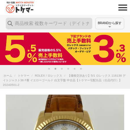
BRANDから探す
ホーム
/
トケマー
/
ROLEX / ロレックス
/
【価格交渉あり】5/1 ロレックス 116138 デ
イトジャスト36 F番 イエローゴールド 白文字盤 中古品【トケマー宅配出品（出品代行）】
20240501-2