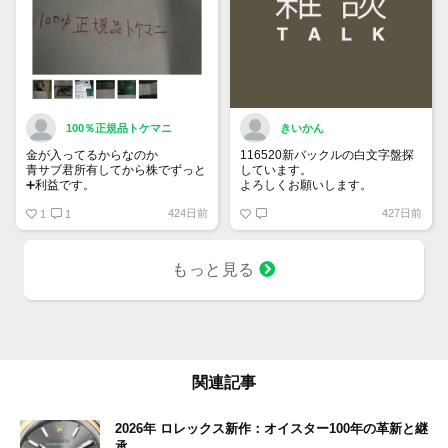
100％正規品トケマニ
きいかん
金が入ってるからなのか
116520新バックルの白文字盤探
青サブ君所有してから株でずっと
しています。
➕利益です。
よろしくお願いします。
オススメ日本株その①
424日前
427日前
銘柄番号7932 ニッピ
1
1
配当
1株に633円
もっと見る
100株→63300円
1000株→633万円
10000株→6330万円
買って①年間所有するだけで
株価が下がっても、上がっても
関連記事
2026年 ロレックス新作：オイスター100年の革新と継
承