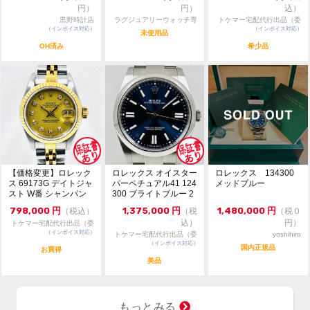
・現金払い（銀行振込）のみ受付可能。
コメント
円）
円）
込）
・通信販売限定商品の為、実物確認や店舗へのお取寄せ
黒野時計店
ラグジュアリーウォッチ専
トケマー宅配代行出品（委
は出来かねます。
（インボイス対応）
門店：R/M
（インボイス対応）
託販売）
未使用品
・価格交渉やお問合せは『出品者へ質問する』タブより
OH済み
希少品
お願い致します。
・価格交渉の際は必ずご希望金額をご提示ください。金
額のご提示のない質問には返答致しません。
・専用出品・取置は出来かねます。先着順にてご注文を
受付致します。
・一般のお客様からの委託商品でございます。お問合せ
等は依頼者様に確認後にご返答致します。
【価格変更】ロレック
ロレックス オイスター
ロレックス 134300
ス 69173G デイトジャ
パーペチュアル41 124
メッドブルー
スト W番 シャンパン
300 ブライトブルー 2
ゴールド 中...
024年...
798,000
円
1,375,000
円
1,480,000
円
（税込）
（税
（税０
込）
円）
トケマー宅配代行出品（委
（インボイス対応）
託販売）
トケマー宅配代行出品（委
yoshihiro
（インボイス対応）
託販売）
国内正規品
お買得
美品
もっとみる