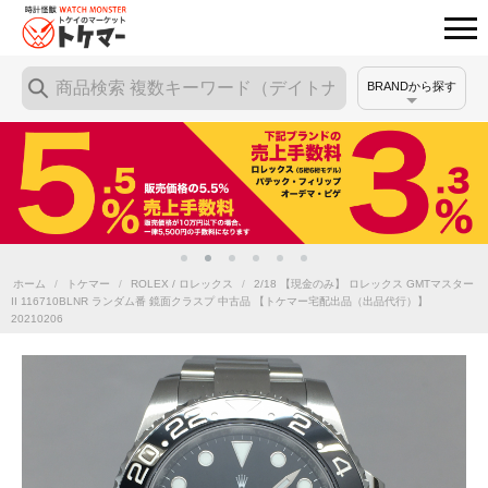
BRANDから探す
ホーム
/
トケマー
/
ROLEX / ロレックス
/
2/18 【現金のみ】 ロレックス GMTマスター
II 116710BLNR ランダム番 鏡面クラスプ 中古品 【トケマー宅配出品（出品代行）】
20210206