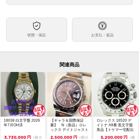
黒
文字盤
自動巻
ムーブメント
約40mm
ケースサイズ
最大約18.5cm（余り駒含む）※トケマー管理部門では
ベルト内周
状態・保証
お支払・返品
調整・交換は受付出来かねます・メーカー等にご依頼く
ださい。
ステンレス
素材
箱（汚れあり） 保証書（国内正規2016年12月印） 冊
付属品
関連商品
子 グリーンタグ 余り駒2個
なし
保証期間
・ランダム番シリアル・鏡面クラスプ・生産終了モデル
状態
・日差約+3秒（タイムグラファー計測・平置き・使用
環境や計測環境によって数値が変動致します。参考程度
にお考えください。）
小キズや細かな当てキズがありますが、目立つ大きなキ
ズ等はありません。
18038 白文字盤 2026
【ギャラ＆国際保証
ロレックス 16520 デ
ガラスにキズやカケはありませんが、線状の汚れのよう
年7月OH済
書】 N（新品）ロレ
イトナ A9番 黒文字盤
なものが付着しています。
ックス デイトジャスト
美品【トケマー宅配出
※オーバーホール歴や磨きの有無は不明です。
126231 36m...
品（委託販...
3,730,000
円
2,500,000
円
5,200,000
円
（税０
（税０
（税