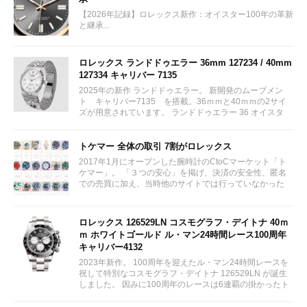
【2026年記録】ロレックス新作：オイスター100年の革新
と継承...
ロレックス ランドドゥエラー 36mm 127234 / 40mm
127334 キャリバー 7135
2025年の新作 ランドドゥエラー。 新開発のムーブメン
ト キャリバー7135 を搭載。36ｍｍと40ｍｍの2サイ
ズが用意されています。 ランドドゥエラー 36 オイスタ
ー、36 mm、オイスタースチール＆ホワイトゴールド リ
ファレンス 127234 ¥ 2,115,300...
トケマー 全体の取引 7割がロレックス
2017年1月にオープンした腕時計のCtoCマーケット「ト
ケマー」。 「３つの安心」を掲げ、決済の安全性、匿名
での売買に加え、当時他のサイトでは行っていなかった
（大黒屋の）鑑定/検品サービス、このユーザビリティに
富んだサービスが特徴です。...
ロレックス 126529LN コスモグラフ・デイトナ 40ｍ
ｍ ホワイトゴールド ル・マン24時間レース100周年
キャリバー4132
2023年新作。 100周年を迎えたル・マン24時間レースを
祝して特別なコスモグラフ・デイトナ 126529LN が誕生
しました。 因みに100周年のレースは6連覇の掛かったト
ヨタをかわしフェラーリが制しています。...