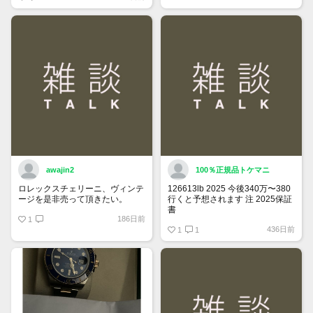
トップページでお気に入り登録が
できるようになりました。
詳しくはマイページ＞お知らせを
ご確認ください。
awajin2
100％正規品トケマニ
ロレックスチェリーニ、ヴィンテ
126613lb 2025 今後340万〜380
ージを是非売って頂きたい。
行くと予想されます 注 2025保証
書
186日前
1
https://www.tokemar.com/top/rolex/su
436日前
2025/ @Watch_Monster_より
1
1
マジ上がる予想しかない