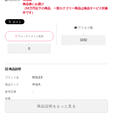
検品後にお届け
（50万円以下の商品、一部カテゴリー商品は検品サービス対象
外です）
アクセス数
ウォッチリストに追加
1032
0
商品説明
ROLEX
ブランド名
中古A
商品ランク
-
参考定価
116900
型番
メンズ
メンズ・レディース
商品説明をもっと見る
黒
文字盤