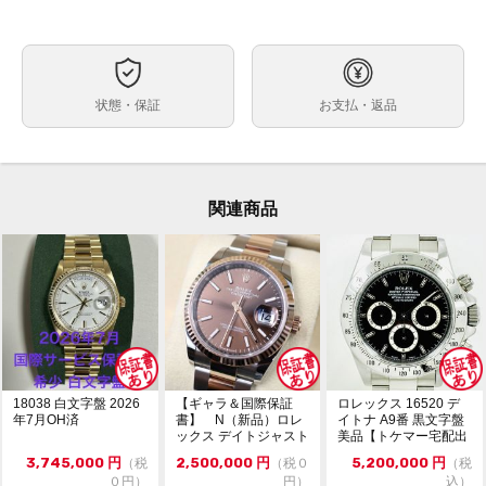
自動巻
ムーブメント
約40mm
ケースサイズ
最大約18.5cm※トケマー管理部門では調整不可・メー
ベルト内周
状態・保証
お支払・返品
カー等にご依頼ください。
ステンレス
素材
箱 保証書（国内正規2019年7月印 ） 冊子 グリーンタグ
付属品
なし
保証期間
関連商品
・ランダム番シリアル・鏡面クラスプ
状態
微細な擦れキズが僅かにありますが使用感のほとんど感
じられない大変キレイな状態です。
ガラスにキズやカケはありません。
・現金払い（銀行振込）のみ受付可能。
コメント
・通信販売限定商品の為、実物確認や店舗へのお取寄せ
は出来かねます。
・価格交渉やお問合せは『出品者へ質問する』タブより
18038 白文字盤 2026
【ギャラ＆国際保証
ロレックス 16520 デ
お願い致します。
年7月OH済
書】 N（新品）ロレ
イトナ A9番 黒文字盤
ックス デイトジャスト
美品【トケマー宅配出
・価格交渉の際は必ずご希望金額をご提示ください。金
126231 36m...
品（委託販...
額のご提示のない質問には返答致しません。
3,745,000
円
2,500,000
円
5,200,000
円
（税
（税０
（税
・専用出品・取置は出来かねます。先着順にてご注文を
０円）
円）
込）