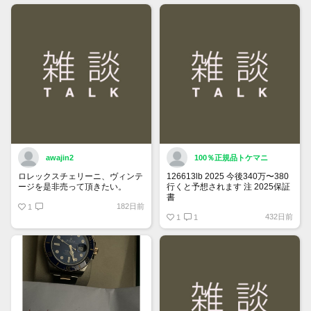
できるようになりました。
詳しくはマイページ＞お知らせを
ご確認ください。
awajin2
100％正規品トケマニ
ロレックスチェリーニ、ヴィンテ
126613lb 2025 今後340万〜380
ージを是非売って頂きたい。
行くと予想されます 注 2025保証
書
182日前
1
https://www.tokemar.com/top/rolex/su
432日前
2025/ @Watch_Monster_より
1
1
マジ上がる予想しかない