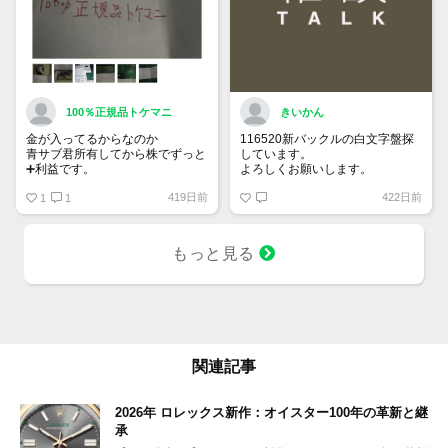
100％正規品トケマニ
きいかん
金が入ってるからなのか
116520新バックルの白文字盤探
青サブ君所有してから株でずっと
しています。
➕利益です。
よろしくお願いします。
オススメ日本株その①
419日前
422日前
銘柄番号7932 ニッピ
1
1
配当
1株に633円
もっと見る
100株→63300円
1000株→633万円
10000株→6330万円
買って①年間所有するだけで
株価が下がっても、上がっても
関連記事
2026年 ロレックス新作：オイスター100年の革新と継
承