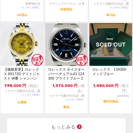
受付致します。
黒野時計店
ラグジュアリーウォッチ専
トケマー宅配代行出品（委
・一般のお客様からの委託商品でございます。お問合せ
（インボイス対応）
門店：R/M
（インボイス対応）
託販売）
未使用品
等は依頼者様に確認後にご返答致します。
OH済み
希少品
【価格変更】ロレック
ロレックス オイスター
ロレックス 134300
ス 69173G デイトジャ
パーペチュアル41 124
メッドブルー
スト W番 シャンパン
300 ブライトブルー 2
ゴールド 中...
024年...
798,000
円
1,375,000
円
1,480,000
円
（税込）
（税
（税０
込）
円）
トケマー宅配代行出品（委
（インボイス対応）
託販売）
トケマー宅配代行出品（委
yoshihiro
（インボイス対応）
託販売）
国内正規品
お買得
美品
もっとみる