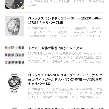
【2026年記録】ロレックス新作：オイスター100年の革新
と継承...
ロレックス ランドドゥエラー 36mm 127234 / 40mm
127334 キャリバー 7135
2025年の新作 ランドドゥエラー。 新開発のムーブメン
ト キャリバー7135 を搭載。36ｍｍと40ｍｍの2サイ
ズが用意されています。 ランドドゥエラー 36 オイスタ
ー、36 mm、オイスタースチール＆ホワイトゴールド リ
ファレンス 127234 ¥ 2,115,300...
トケマー 全体の取引 7割がロレックス
2017年1月にオープンした腕時計のCtoCマーケット「ト
ケマー」。 「３つの安心」を掲げ、決済の安全性、匿名
での売買に加え、当時他のサイトでは行っていなかった
（大黒屋の）鑑定/検品サービス、このユーザビリティに
富んだサービスが特徴です。...
ロレックス 126529LN コスモグラフ・デイトナ 40ｍ
ｍ ホワイトゴールド ル・マン24時間レース100周年
キャリバー4132
2023年新作。 100周年を迎えたル・マン24時間レースを
祝して特別なコスモグラフ・デイトナ 126529LN が誕生
しました。 因みに100周年のレースは6連覇の掛かったト
ヨタをかわしフェラーリが制しています。...