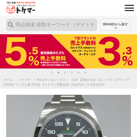
BRANDから探す
ホーム
/
トケマー
/
ROLEX / ロレックス
/
1/18 【現金のみ】 ロレックス エアキング
116900 ランダム番 中古品 【トケマー宅配出品（出品代行）】20210101