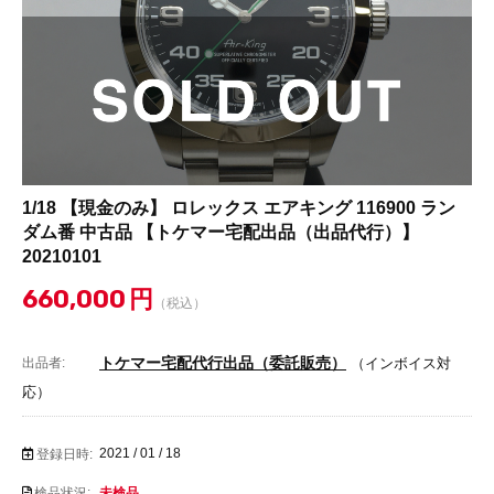
1/18 【現金のみ】 ロレックス エアキング 116900 ラン
ダム番 中古品 【トケマー宅配出品（出品代行）】
20210101
660,000
円
（税込）
トケマー宅配代行出品（委託販売）
出品者:
（インボイス対
応）
2021 / 01 / 18
登録日時:
検品状況:
未検品