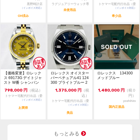
望金額のご提示のない質問には返答致しません。
黒野時計店
ラグジュアリーウォッチ専
トケマー宅配代行出品（委
（インボイス対応）
門店：R/M
（インボイス対応）
託販売）
未使用品
・一般のお客様からの委託品でございます。質問は依頼
OH済み
希少品
者様に確認後にご返答致します。
・ご返答までに少々お時間が掛かりますので予めご了承
ください。
・トケマー管理部門は土日祝日は休業しております。ご
返答等は平日の営業時間内に行います。
【価格変更】ロレック
ロレックス オイスター
ロレックス 134300
ス 69173G デイトジャ
パーペチュアル41 124
メッドブルー
スト W番 シャンパン
300 ブライトブルー 2
ゴールド 中...
024年...
798,000
円
1,375,000
円
1,480,000
円
（税込）
（税
（税０
込）
円）
トケマー宅配代行出品（委
（インボイス対応）
託販売）
トケマー宅配代行出品（委
yoshihiro
（インボイス対応）
託販売）
国内正規品
お買得
美品
もっとみる