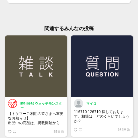
関連するみんなの投稿
時計怪獣 ウォッチモンスタ
マイロ
ー
116710 126710 探しておりま
【トケマーご利用の皆さまへ重要
す。相場は、どのくらいでしょう
なお知らせ】
か？
出品中の商品は、掲載開始から
60日が経過すると自動的に1度
164日前
85日前
「下書き」へ戻ります。
トップページでお気に入り登録が