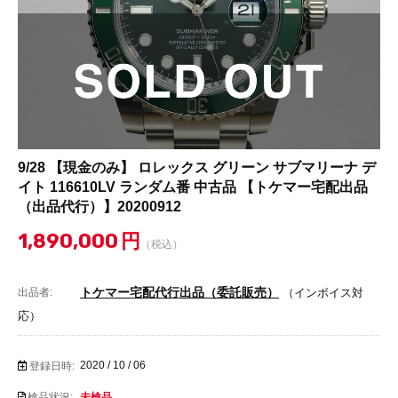
9/28 【現金のみ】 ロレックス グリーン サブマリーナ デ
イト 116610LV ランダム番 中古品 【トケマー宅配出品
（出品代行）】20200912
1,890,000
円
（税込）
トケマー宅配代行出品（委託販売）
出品者:
（インボイス対
応）
2020 / 10 / 06
登録日時:
検品状況:
未検品