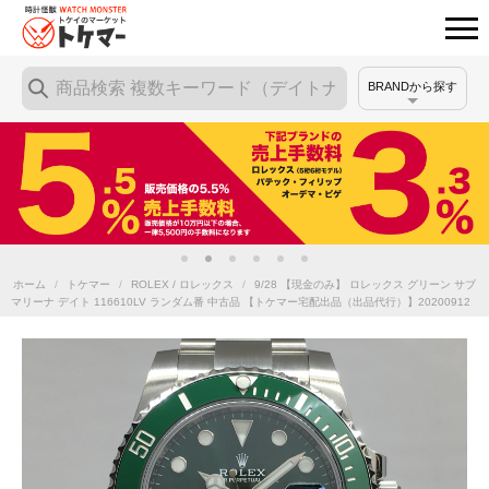
BRANDから探す
ホーム
/
トケマー
/
ROLEX / ロレックス
/
9/28 【現金のみ】 ロレックス グリーン サブ
マリーナ デイト 116610LV ランダム番 中古品 【トケマー宅配出品（出品代行）】20200912