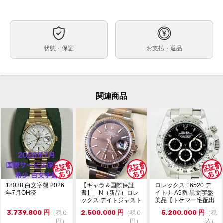
自動巻
ムーブメント
約40mm
ケースサイズ
最大約20.5cm※トケマー管理部門では調整不可・メー
ベルト内周
状態・保証
お支払・返品
カー等にご依頼ください。
ステンレス
素材
箱 保証書（国番号:888 並行2019年10月印 ※個人名記
付属品
載あり） 冊子 グリーンタグ 白タグ
関連商品
なし
保証期間
・ランダム番シリアル・鏡面クラスプ・生産終了モデル
状態
微細なキズや小さな当てキズはありますが、目立つ大き
なキズ等なく、使用感のあまり感じられない比較的キレ
イな状態です。
ガラスにキズやカケはありません。
・現金払い（銀行振込）のみ受付可能。
コメント
・通信販売限定の為、実物確認や他店へのお取寄せは出
18038 白文字盤 2026
【ギャラ＆国際保証
ロレックス 16520 デ
来かねます。
年7月OH済
書】 N（新品）ロレ
イトナ A9番 黒文字盤
ックス デイトジャスト
美品【トケマー宅配出
・価格交渉やお問合せは『出品者へ質問する』タブより
126231 36m...
品（委託販...
お願い致します。
3,739,800
円
2,500,000
円
5,200,000
円
（税０
（税０
（税
・価格交渉の際は必ずご希望金額をご提示ください。希
円）
円）
込）