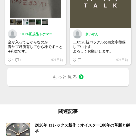
100％正規品トケマニ
きいかん
金が入ってるからなのか
116520新バックルの白文字盤探
青サブ君所有してから株でずっと
しています。
➕利益です。
よろしくお願いします。
オススメ日本株その①
421日前
424日前
銘柄番号7932 ニッピ
1
1
配当
1株に633円
もっと見る
100株→63300円
1000株→633万円
10000株→6330万円
買って①年間所有するだけで
株価が下がっても、上がっても
関連記事
2026年 ロレックス新作：オイスター100年の革新と継
承