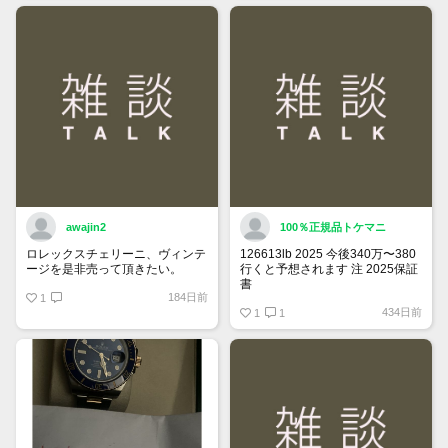
できるようになりました。
詳しくはマイページ＞お知らせを
ご確認ください。
awajin2
100％正規品トケマニ
ロレックスチェリーニ、ヴィンテ
126613lb 2025 今後340万〜380
ージを是非売って頂きたい。
行くと予想されます 注 2025保証
書
184日前
1
https://www.tokemar.com/top/rolex/su
434日前
2025/ @Watch_Monster_より
1
1
マジ上がる予想しかない