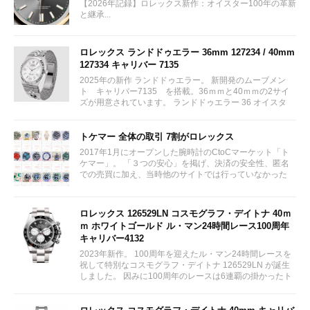
【2026年記録】ロレックス新作：オイスター100年の革新
と継承...
ロレックス ランドドゥエラー 36mm 127234 / 40mm
127334 キャリバー 7135
2025年の新作 ランドドゥエラー。 新開発のムーブメン
ト キャリバー7135 を搭載。36ｍｍと40ｍｍの2サイ
ズが用意されています。 ランドドゥエラー 36 オイスタ
ー、36 mm、オイスタースチール＆ホワイトゴールド リ
ファレンス 127234 ¥ 2,115,300...
トケマー 全体の取引 7割がロレックス
2017年1月にオープンした腕時計のCtoCマーケット「ト
ケマー」。 「３つの安心」を掲げ、決済の安全性、匿名
での売買に加え、当時他のサイトでは行っていなかった
（大黒屋の）鑑定/検品サービス、このユーザビリティに
富んだサービスが特徴です。...
ロレックス 126529LN コスモグラフ・デイトナ 40ｍ
ｍ ホワイトゴールド ル・マン24時間レース100周年
キャリバー4132
2023年新作。 100周年を迎えたル・マン24時間レースを
祝して特別なコスモグラフ・デイトナ 126529LN が誕生
しました。 因みに100周年のレースは6連覇の掛かったト
ヨタをかわしフェラーリが制しています。...