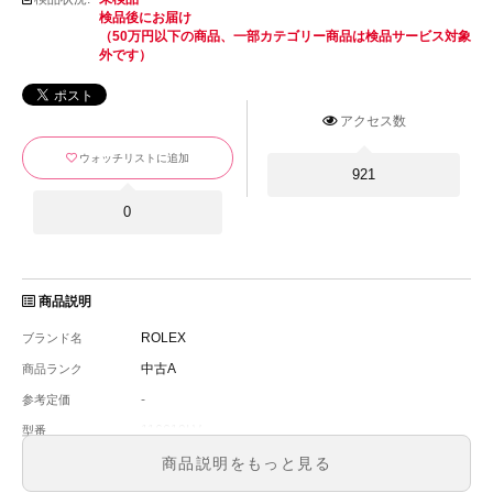
検品後にお届け
（50万円以下の商品、一部カテゴリー商品は検品サービス対象
外です）
アクセス数
ウォッチリストに追加
921
0
商品説明
ROLEX
ブランド名
中古A
商品ランク
-
参考定価
116610LV
型番
メンズ
メンズ・レディース
商品説明をもっと見る
緑
文字盤