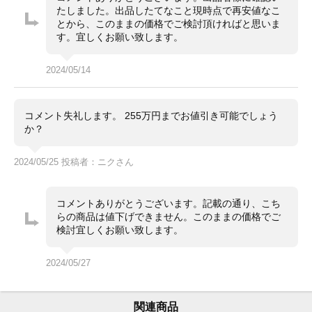
立つ大きなキズ等はありません。
たしました。出品したてなこと現時点で再安値なこ
ガラスにキズやカケはありません。
とから、このままの価格でご検討頂ければと思いま
内箱に汚れ劣化がございます。
す。宜しくお願い致します。
出品者よりコメント
コメント
「他と比較しても現時点で格段に安いかと存じますので
2024/05/14
（他のトケマー様以外も含めて保証書無し本体のみ等と
比較しても約¥15万以上は安い）
、この価格は代行出品の期間のみのバーゲン価格で、代
コメント失礼します。 255万円までお値引き可能でしょう
行出品終了後には、もうこの価格帯では116520が買え
か？
る事は先ず無いでしょう。
迷われてる方は今のうち早い決断を！」
2024/05/25 投稿者：ニクさん
・ご質問は『出品者に質問する』よりお願い致します。
・こちらの商品は値下げできません。
・専用出品、取置不可。先着順販売。
コメントありがとうございます。記載の通り、こち
らの商品は値下げできません。このままの価格でご
検討宜しくお願い致します。
2024/05/27
関連商品