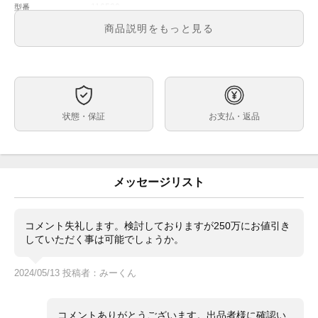
116520
型番
メンズ
メンズ・レディース
商品説明をもっと見る
ブラック
文字盤
自動巻
ムーブメント
40
ケースサイズ
-
ベルト内周
状態・保証
お支払・返品
ステンレス
ケース素材
なし
メーカー保証書の有無
内箱・外箱・冊子・レッドクロノメータータグ、余りコ
付属品
マ（フルコマです）
メッセージリスト
・D番シリアル（2005年頃製造品）
状態
・クラスプコード:MA9
・ブレス番号:78490
コメント失礼します。検討しておりますが250万にお値引き
・ルーレット刻印はありません
していただく事は可能でしょうか。
・日差約＋7～＋12秒
2024/05/13 投稿者：みーくん
（タイムグラファー平置計測。計測環境により変動。参
考程度にお考えください。）
磨かれており小キズや細かな当てキズがありますが、目
コメントありがとうございます。出品者様に確認い