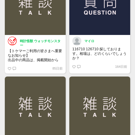
時計怪獣 ウォッチモンスタ
マイロ
ー
116710 126710 探しておりま
【トケマーご利用の皆さまへ重要
す。相場は、どのくらいでしょう
なお知らせ】
か？
出品中の商品は、掲載開始から
60日が経過すると自動的に1度
164日前
85日前
「下書き」へ戻ります。
トップページでお気に入り登録が
できるようになりました。
詳しくはマイページ＞お知らせを
ご確認ください。