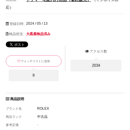
応）
2024 / 05 / 13
登録日時:
検品状況:
大黒屋検品済み
アクセス数
ウォッチリストに追加
2034
9
商品説明
ROLEX
ブランド名
中古品
商品ランク
-
参考定価