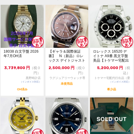
18038 白文字盤 2026
【ギャラ＆国際保証
ロレックス 16520 デ
年7月OH済
書】 N（新品）ロレ
イトナ A9番 黒文字盤
ックス デイトジャスト
美品【トケマー宅配出
126231 36m...
品（委託販...
3,739,800
円
2,500,000
円
5,200,000
円
（税０
（税０
（税
円）
円）
込）
黒野時計店
ラグジュアリーウォッチ専
トケマー宅配代行出品（委
（インボイス対応）
門店：R/M
（インボイス対応）
託販売）
未使用品
OH済み
希少品