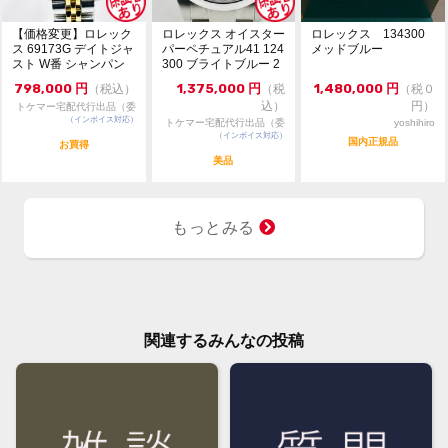
【価格変更】ロレック
ロレックス オイスター
ロレックス 134300
ス 69173G デイトジャ
パーペチュアル41 124
メッドブルー
スト W番 シャンパン
300 ブライトブルー 2
ゴールド 中...
024年...
798,000
円
1,375,000
円
1,480,000
円
（税込）
（税
（税０
込）
円）
トケマー宅配代行出品（委
（インボイス対応）
託販売）
トケマー宅配代行出品（委
yoshihiro
（インボイス対応）
託販売）
国内正規品
お買得
美品
もっとみる
関連するみんなの投稿