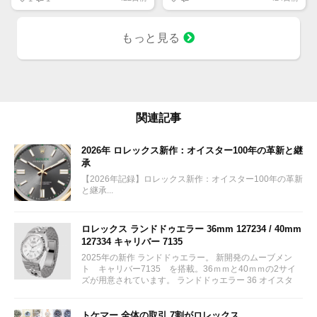
配当
1株に633円
もっと見る
100株→63300円
1000株→633万円
10000株→6330万円
買って①年間所有するだけで
株価が下がっても、上がっても
関連記事
2026年 ロレックス新作：オイスター100年の革新と継
承
【2026年記録】ロレックス新作：オイスター100年の革新
と継承...
ロレックス ランドドゥエラー 36mm 127234 / 40mm
127334 キャリバー 7135
2025年の新作 ランドドゥエラー。 新開発のムーブメン
ト キャリバー7135 を搭載。36ｍｍと40ｍｍの2サイ
ズが用意されています。 ランドドゥエラー 36 オイスタ
ー、36 mm、オイスタースチール＆ホワイトゴールド リ
ファレンス 127234 ¥ 2,115,300...
トケマー 全体の取引 7割がロレックス