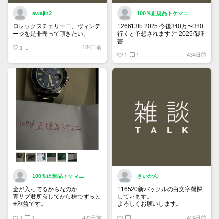
awajin2
100％正規品トケマニ
ロレックスチェリーニ、ヴィンテ
126613lb 2025 今後340万〜380
ージを是非売って頂きたい。
行くと予想されます 注 2025保証
書
184日前
1
https://www.tokemar.com/top/rolex/su
434日前
2025/ @Watch_Monster_より
1
1
マジ上がる予想しかない
100％正規品トケマニ
きいかん
金が入ってるからなのか
116520新バックルの白文字盤探
青サブ君所有してから株でずっと
しています。
➕利益です。
よろしくお願いします。
オススメ日本株その①
422日前
424日前
銘柄番号7932 ニッピ
1
1