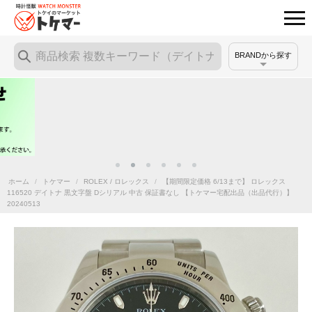
BRANDから探す
ホーム
/
トケマー
/
ROLEX / ロレックス
/
【期間限定価格 6/13まで】 ロレックス
116520 デイトナ 黒文字盤 Dシリアル 中古 保証書なし 【トケマー宅配出品（出品代行）】
20240513