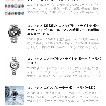
2017年1月にオープンした腕時計のCtoCマーケット「ト
ケマー」。 「３つの安心」を掲げ、決済の安全性、匿名
での売買に加え、当時他のサイトでは行っていなかった
（大黒屋の）鑑定/検品サービス、このユーザビリティに
富んだサービスが特徴です。...
ロレックス 126529LN コスモグラフ・デイトナ 40ｍ
ｍ ホワイトゴールド ル・マン24時間レース100周年
キャリバー4132
2023年新作。 100周年を迎えたル・マン24時間レースを
祝して特別なコスモグラフ・デイトナ 126529LN が誕生
しました。 因みに100周年のレースは6連覇の掛かったト
ヨタをかわしフェラーリが制しています。...
ロレックス コスモグラフ・デイトナ 40mm キャリバ
ー 4131
2023年新作。 オイスター パーペチュアル コスモグラフ
デイトナ オイスター パーペチュアル コスモグラフ デイト
ナはその象徴的なスタイルと卓越した性能により、モータ
ーレースのサーキットに留まらず、そのアイコニックな地
位を確立している。...
ロレックス エクスプローラー 40 キャリバー3230
2023年新作。 エクスプローラー生誕70周年の年に新しい
サイズ40ｍｍモデルが発表されました。 オイスタースチ
ールのオイスター パーペチュアル エクスプローラー 40
は、特徴的な 3、6、9 の数字とクロマライト ディスプレ