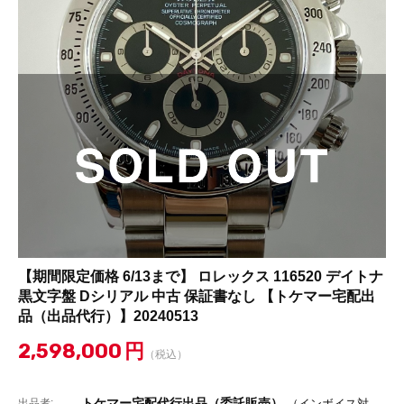
【期間限定価格 6/13まで】 ロレックス 116520 デイトナ
黒文字盤 Dシリアル 中古 保証書なし 【トケマー宅配出
品（出品代行）】20240513
2,598,000
円
（税込）
トケマー宅配代行出品（委託販売）
出品者:
（インボイス対