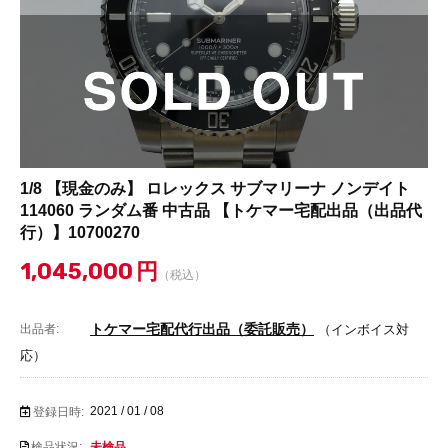
1/8 【現金のみ】 ロレックス サブマリーナ ノンデイト
114060 ランダム番 中古品 【トケマー宅配出品（出品代
行）】10700270
1,045,000
円
（税込）
トケマー宅配代行出品（委託販売）
出品者:
（インボイス対
応）
2021 / 01 / 08
登録日時:
検品状況:
未検品