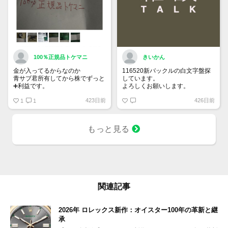
100％正規品トケマニ
きいかん
金が入ってるからなのか
116520新バックルの白文字盤探
青サブ君所有してから株でずっと
しています。
➕利益です。
よろしくお願いします。
オススメ日本株その①
423日前
426日前
銘柄番号7932 ニッピ
1
1
配当
1株に633円
もっと見る
100株→63300円
1000株→633万円
10000株→6330万円
買って①年間所有するだけで
株価が下がっても、上がっても
関連記事
2026年 ロレックス新作：オイスター100年の革新と継
承