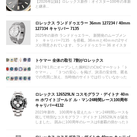
【2026年記録】ロレックス新作：オイスター100年の革新
と継承...
ロレックス ランドドゥエラー 36mm 127234 / 40mm
127334 キャリバー 7135
2025年の新作 ランドドゥエラー。 新開発のムーブメン
ト キャリバー7135 を搭載。36ｍｍと40ｍｍの2サイ
ズが用意されています。 ランドドゥエラー 36 オイスタ
ー、36 mm、オイスタースチール＆ホワイトゴールド リ
ファレンス 127234 ¥ 2,115,300...
トケマー 全体の取引 7割がロレックス
2017年1月にオープンした腕時計のCtoCマーケット「ト
ケマー」。 「３つの安心」を掲げ、決済の安全性、匿名
での売買に加え、当時他のサイトでは行っていなかった
（大黒屋の）鑑定/検品サービス、このユーザビリティに
富んだサービスが特徴です。...
ロレックス 126529LN コスモグラフ・デイトナ 40ｍ
ｍ ホワイトゴールド ル・マン24時間レース100周年
キャリバー4132
2023年新作。 100周年を迎えたル・マン24時間レースを
祝して特別なコスモグラフ・デイトナ 126529LN が誕生
しました。 因みに100周年のレースは6連覇の掛かったト
ヨタをかわしフェラーリが制しています。...