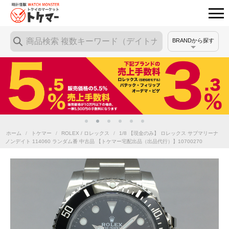
BRANDから探す
ホーム
/
トケマー
/
ROLEX / ロレックス
/
1/8 【現金のみ】 ロレックス サブマリーナ
ノンデイト 114060 ランダム番 中古品 【トケマー宅配出品（出品代行）】10700270