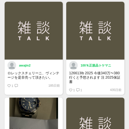
できるようになりました。
詳しくはマイページ＞お知らせを
ご確認ください。
awajin2
100％正規品トケマニ
ロレックスチェリーニ、ヴィンテ
126613lb 2025 今後340万〜380
ージを是非売って頂きたい。
行くと予想されます 注 2025保証
書
185日前
1
https://www.tokemar.com/top/rolex/su
435日前
2025/ @Watch_Monster_より
1
1
マジ上がる予想しかない