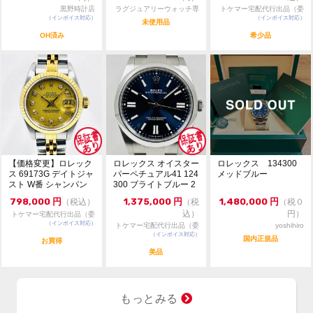
・通信販売限定商品の為、実物確認や店舗へのお取寄せ
黒野時計店
ラグジュアリーウォッチ専
トケマー宅配代行出品（委
は出来かねます。
（インボイス対応）
門店：R/M
（インボイス対応）
託販売）
未使用品
・価格交渉やお問合せは『出品者へ質問する』タブより
OH済み
希少品
お願い致します。
・価格交渉の際は必ずご希望金額をご提示ください。金
額のご提示のない質問には返答致しません。
・専用出品・取置は出来かねます。先着順にてご注文を
受付致します。
・一般のお客様からの委託商品でございます。お問合せ
等は依頼者様に確認後にご返答致します。
【価格変更】ロレック
ロレックス オイスター
ロレックス 134300
ス 69173G デイトジャ
パーペチュアル41 124
メッドブルー
スト W番 シャンパン
300 ブライトブルー 2
ゴールド 中...
024年...
798,000
円
1,375,000
円
1,480,000
円
（税込）
（税
（税０
込）
円）
トケマー宅配代行出品（委
（インボイス対応）
託販売）
トケマー宅配代行出品（委
yoshihiro
（インボイス対応）
託販売）
国内正規品
お買得
美品
もっとみる