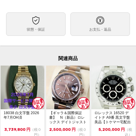
自動巻
ムーブメント
約40mm
ケースサイズ
最大約20.5cm※トケマー管理部門では調整不可・メー
ベルト内周
状態・保証
お支払・返品
カー等にご依頼ください。
ステンレス
素材
箱（汚れあり） 保証書（国番号:888 並行2019年3月印
付属品
※個人名記載あり） 冊子 白タグ
関連商品
なし
保証期間
・ランダム番シリアル・鏡面クラスプ・生産終了モデル
状態
・日差約+5秒（タイムグラファー計測・平置き・使用
環境や計測環境によって数値が変動致します。参考程度
にお考えください。）
微細なキズが僅かにある程度で、使用感のあまり感じら
れないキレイな状態です。
ガラスにキズやカケはありません。
18038 白文字盤 2026
【ギャラ＆国際保証
ロレックス 16520 デ
ベゼルにルーペで確認出来る程度の薄いキズがありま
年7月OH済
書】 N（新品）ロレ
イトナ A9番 黒文字盤
す。
ックス デイトジャスト
美品【トケマー宅配出
※オーバーホール歴や磨きの有無は不明です。
126231 36m...
品（委託販...
3,739,800
円
2,500,000
円
5,200,000
円
（税０
（税０
（税
・現金払い（銀行振込）のみ受付可能。
コメント
円）
円）
込）