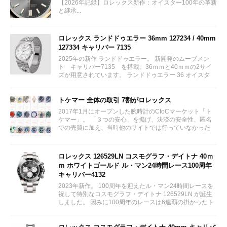
【2026年記録】ロレックス新作：オイスター100年の革新
と継承...
ロレックス ランドドゥエラー 36mm 127234 / 40mm
127334 キャリバー 7135
2025年の新作 ランドドゥエラー。 新開発のムーブメン
ト キャリバー7135 を搭載。36ｍｍと40ｍｍの2サイ
ズが用意されています。 ランドドゥエラー 36 オイスタ
ー、36 mm、オイスタースチール＆ホワイトゴールド リ
ファレンス 127234 ¥ 2,115,300...
トケマー 全体の取引 7割がロレックス
2017年1月にオープンした腕時計のCtoCマーケット「ト
ケマー」。 「３つの安心」を掲げ、決済の安全性、匿名
での売買に加え、当時他のサイトでは行っていなかった
（大黒屋の）鑑定/検品サービス、このユーザビリティに
富んだサービスが特徴です。...
ロレックス 126529LN コスモグラフ・デイトナ 40ｍ
ｍ ホワイトゴールド ル・マン24時間レース100周年
キャリバー4132
2023年新作。 100周年を迎えたル・マン24時間レースを
祝して特別なコスモグラフ・デイトナ 126529LN が誕生
しました。 因みに100周年のレースは6連覇の掛かったト
ヨタをかわしフェラーリが制しています。...