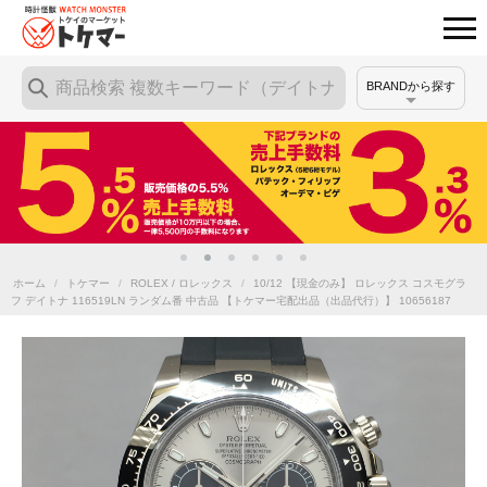
BRANDから探す
ホーム
/
トケマー
/
ROLEX / ロレックス
/
10/12 【現金のみ】 ロレックス コスモグラ
フ デイトナ 116519LN ランダム番 中古品 【トケマー宅配出品（出品代行）】 10656187