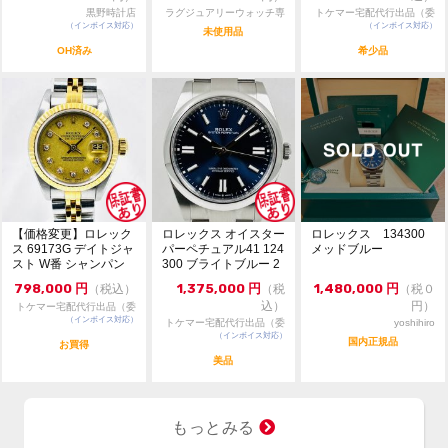
黒野時計店
ラグジュアリーウォッチ専
トケマー宅配代行出品（委
・現金払い（銀行振込）のみ受付可能。
（インボイス対応）
門店：R/M
（インボイス対応）
託販売）
コメント
未使用品
・通信販売限定の為、実物確認や他店へのお取寄せは出
OH済み
希少品
来かねます。
・お問合せは『出品者へ質問する』タブよりお願い致し
ます。
・お値引き不可の最終価格です。11月4日までに売れな
い場合は出品を取下げます。
・一般のお客様からの委託品でございます。質問は依頼
者様に確認後にご返答致します。
・ご返答までに少々お時間が掛かりますので予めご了承
【価格変更】ロレック
ロレックス オイスター
ロレックス 134300
ください。
ス 69173G デイトジャ
パーペチュアル41 124
メッドブルー
・トケマー管理部門は土日祝日は休業しております。ご
スト W番 シャンパン
300 ブライトブルー 2
ゴールド 中...
024年...
返答等は平日の営業時間内に行います。
798,000
円
1,375,000
円
1,480,000
円
（税込）
（税
（税０
込）
円）
トケマー宅配代行出品（委
（インボイス対応）
託販売）
トケマー宅配代行出品（委
yoshihiro
（インボイス対応）
託販売）
国内正規品
お買得
美品
もっとみる