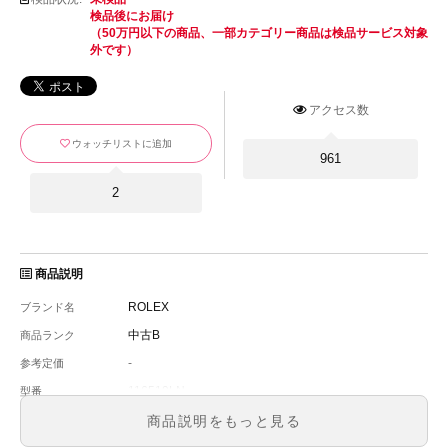
検品後にお届け
（50万円以下の商品、一部カテゴリー商品は検品サービス対象
外です）
アクセス数
ウォッチリストに追加
961
2
商品説明
ROLEX
ブランド名
中古B
商品ランク
-
参考定価
116519LN
型番
メンズ
メンズ・レディース
商品説明をもっと見る
スチールブラック
文字盤