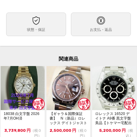
自動巻
ムーブメント
約40mm
ケースサイズ
最大約18cm※トケマー管理部門では調整不可・メーカ
ベルト内周
状態・保証
お支払・返品
ー等にご依頼ください。
ホワイトゴールド × ラバーベルト（6時側E-E 12時側E-
素材
F）
箱（汚れあり） 保証書（国内正規2017年11月印） 冊子
付属品
関連商品
グリーンタグ ベゼルカバー
なし
保証期間
・ランダム番シリアル
状態
・日差約+5秒（タイムグラファー計測・平置き・使用
環境や計測環境によって数値が変動致します。参考程度
にお考えください。）
小キズや細かな当てキズが多少ありますが、目立つ大き
なキズ等はありません。
18038 白文字盤 2026
【ギャラ＆国際保証
ロレックス 16520 デ
ガラスにキズやカケはありません。
年7月OH済
書】 N（新品）ロレ
イトナ A9番 黒文字盤
インダイヤルにルーペで確認できる程度の薄いキズあ
ックス デイトジャスト
美品【トケマー宅配出
り。
126231 36m...
品（委託販...
3,739,800
円
2,500,000
円
5,200,000
円
（税０
（税０
（税
円）
円）
込）
※オーバーホール歴や磨きの有無は不明です。