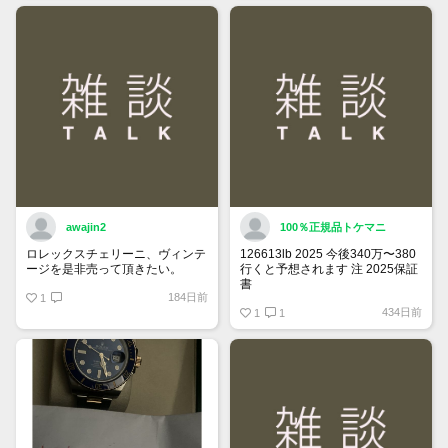
できるようになりました。
詳しくはマイページ＞お知らせを
ご確認ください。
awajin2
100％正規品トケマニ
ロレックスチェリーニ、ヴィンテ
126613lb 2025 今後340万〜380
ージを是非売って頂きたい。
行くと予想されます 注 2025保証
書
184日前
1
https://www.tokemar.com/top/rolex/su
434日前
2025/ @Watch_Monster_より
1
1
マジ上がる予想しかない