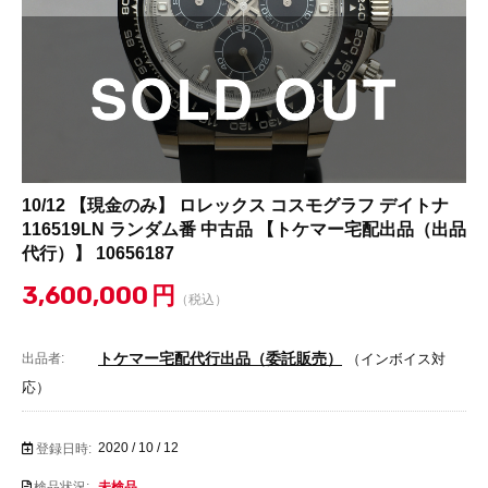
10/12 【現金のみ】 ロレックス コスモグラフ デイトナ
116519LN ランダム番 中古品 【トケマー宅配出品（出品
代行）】 10656187
3,600,000
円
（税込）
トケマー宅配代行出品（委託販売）
出品者:
（インボイス対
応）
2020 / 10 / 12
登録日時:
検品状況:
未検品