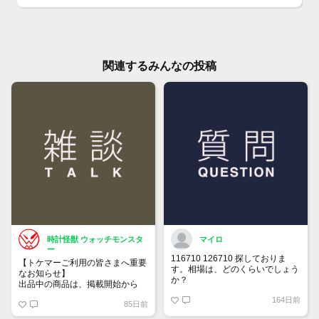
関連するみんなの投稿
時計怪獣 ウォッチモンスタ
マイロ
ー
116710 126710 探しておりま
【トケマーご利用の皆さまへ重要
す。相場は、どのくらいでしょう
なお知らせ】
か？
出品中の商品は、掲載開始から
60日が経過すると自動的に1度
164日前
85日前
「下書き」へ戻ります。
トップページでお気に入り登録が