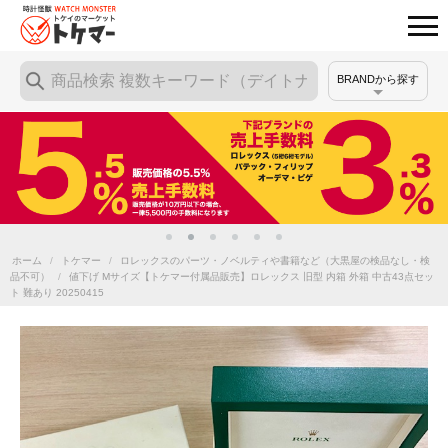
BRANDから探す
ホーム
/
トケマー
/
ロレックスのパーツ・ノベルティや書籍など（大黒屋の検品なし・検
品不可）
/
値下げ Mサイズ【トケマー付属品販売】ロレックス 旧型 内箱 外箱 中古43点セッ
ト 難あり 20250415