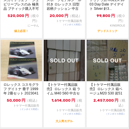
せは出来かねます。
ビリーブレスのみ 極美
付き ロレックス 旧型
03 Day Date デイデイ
品 ブティック購入不可
岩柄クッション 中古
ト Silver 針3...
お問い合わせは『出品者へ質問する』タブよりお願い致
内箱＋外箱 1点 ...
します。
520,000
円
20,000
円
99,800
円
（税０
（税込）
（税０
こちらの商品は検品サービス対象外となりますのでご了
円）
円）
トケマー付属品販売
承の上ご注文ください。
（インボイス対応）
にーやん
KINGROLE
値上必至！
デッドストック
ロレックス コスモグラ
【トケマー付属品販
【トケマー付属品販
フ デイトナ 冊子 1999
売】 ロレックス 箱 ラ
売】 ロレックス 箱ベ
年 2冊セット 2023041
イム M40 S60 中古セ
ージュM20 S30 岩51
7-1
ット 202...
岩マクラ劣化...
50,000
円
1,614,000
円
2,457,000
円
（税込）
（税
（税
込）
込）
トケマー付属品販売
（インボイス対応）
トケマー付属品販売
トケマー付属品販売
（インボイス対応）
（インボイス対応）
大人気モデル