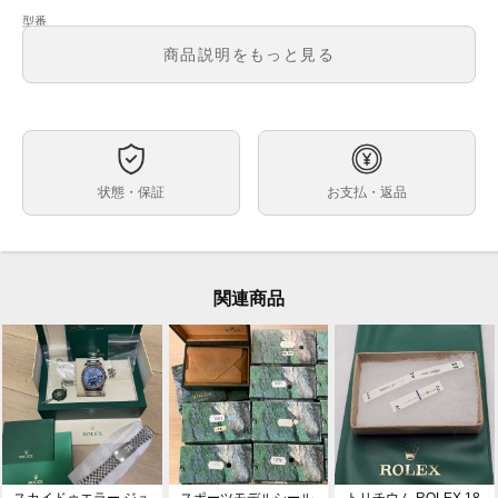
-
型番
メンズ
メンズ・レディース
商品説明をもっと見る
文字盤
自動巻
ムーブメント
ケースサイズ
ベルト内周
状態・保証
お支払・返品
その他
ケース素材
なし
メーカー保証書の有無
付属品
関連商品
中古品の為、使用感・擦れ・汚れ・焼け・ダメージがご
状態
ざいますので、予めご了承の上ご注文ください。
今回のパックは汚れ・変色多めです。シミなどもござい
ます※交換等は致しません。
箱は壊れてません。マクラもあります。汚れ多めで難あ
りです。
内箱サイズ 縦:約12.7cm × 横:約17.9cm × 高さ:約7.7cm
→43個@23,000円
通信販売限定商品の為、実物の確認や他店へのお取り寄
コメント
スカイドゥエラー ジュ
スポーツモデルシール
トリチウム ROLEX 18