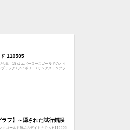
116505
場。 18 ct エバーローズゴールドのオイ
ック / アイボリー / サンダスト＆ブラ
ノグラフ】～隠された試行錯誤
ンクゴールド無垢のデイトナである116505