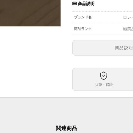
商品説明
ロレ
ブランド名
極美
商品ランク
参考定価
商品説
1165
型番
メン
メンズ・レディース
アイ
文字盤
状態・保証
自動
ムーブメント
ケースサイズ
ベルト内周
ピン
ケース素材
関連商品