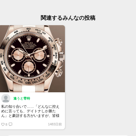
関連するみんなの投稿
逢うと零時
私の知り合いで……「どんなに控え
めに言っても、デイトナしか勝た
ん」と豪語する方がいますが、皆様
はどう思われますか……？ ま、多
1483日前
少分からなくもない気がしますけど
8
も。