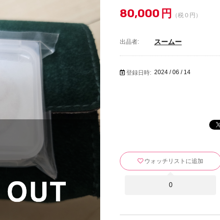
80,000
円
（税０円）
スームー
出品者:
2024 / 06 / 14
登録日時:
ウォッチリストに追加
0