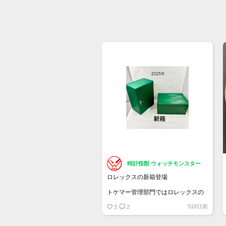
時計怪獣 ウォッチモンスター
ロレックスの新箱登場
トケマー管理部門ではロレックスの
空箱を販売しています
518日前
・旧デザイン Mサイズ 2.5万円 / Sサ
3
2
イズ 2.25
・旧々デザイン（薄緑）M/Sサイズ