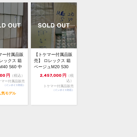
20年に購入した116505に付いていたア
リーダイアルです。
6本付いています。
マー付属品販
【トケマー付属品販
他の文字盤に交換してから一切開けて
レックス 箱
売】 ロレックス 箱
ん。
40 S60 中
ベージュM20 S30
も交換時の費用位で出品してますの
202...
岩51 岩マクラ劣化...
000
円
2,457,000
円
（税込）
（税
欲しい方いらっしゃれば御検討の程よ
込）
ケマー付属品販売
くお願いいたします！
（インボイス対応）
トケマー付属品販売
は付属品ではありません。
（インボイス対応）
人気モデル