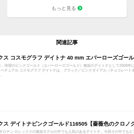
もっと見る
関連記事
ス コスモグラフ デイトナ 40 mm エバーローズゴールド 
新作。待望のピンクゴールド（エバーローズゴールド）無垢のデイトナとして2008年に登
ーペチュアル コスモグラフ デイトナは、ブラック／ピンクダイアル（チョコレート＆ブラ
.
クス デイトナピンクゴールド116505【薔薇色のクロ
8/28 ギロチン ロレックスの無垢モデルの中でも人気のあるデイトナ。今回その中でもピ