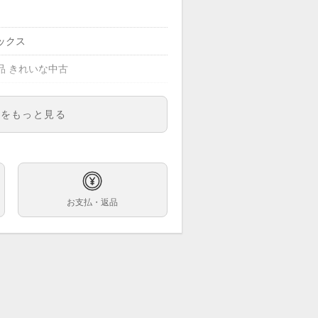
ックス
品 きれいな中古
明をもっと見る
05
ズ
ボリー
お支払・返品
巻
クゴールド