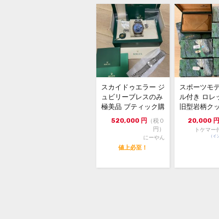
スカイドゥエラー ジ
スポーツモ
ュビリーブレスのみ
ル付き ロレ
極美品 ブティック購
旧型岩柄ク
入不可
中古 内箱＋
520,000
円
20,000
（税０
...
円）
トケマー
（イ
にーやん
値上必至！