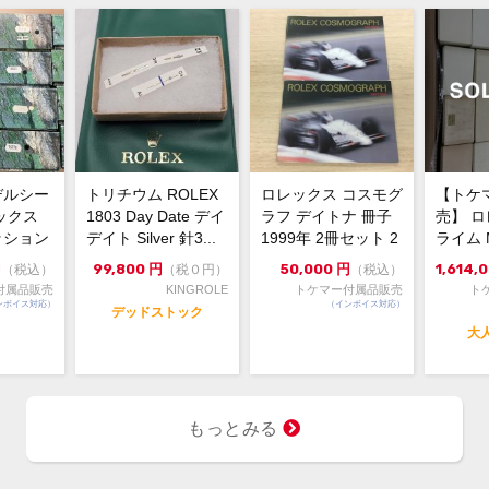
なし
メーカー保証書の有無
針
付属品
状態
20
コメント
イボ
針も
デルシー
トリチウム ROLEX
ロレックス コスモグ
【トケ
同年
ックス
1803 Day Date デイ
ラフ デイトナ 冊子
売】 ロ
ませ
ッション
デイト Silver 針3...
1999年 2冊セット 2
ライム M
価格
外箱 1点
0230417-1
古セット 
円
99,800
円
50,000
円
1,614,
（税込）
（税０円）
（税込）
で、
付属品販売
KINGROLE
トケマー付属品販売
ト
ろし
ンボイス対応）
（インボイス対応）
デッドストック
背景
大
もっとみる