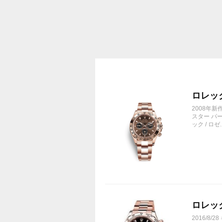
1.65
・岩デザイン マクラ/Ｃリング 1.5
中古になりますのでキズ・汚れなど
ダメージ劣化あります
ロレック
2008年
スター パ
ック / ロゼ..
ロレッ
2016/