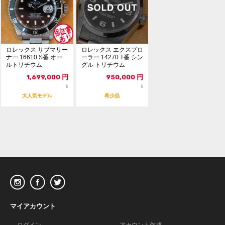
ロレックス サブマリー
ロレックス エクスプロ
ナー 16610 S番 オー
ーラー 14270 T番 シン
ルトリチウム
グル トリチウム
1,699,000
円
950,000
円
k
k
大人気モデル
希少品
マイアカウント
ログイン
アカウント作成