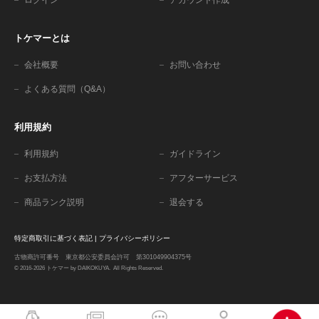
トケマーとは
会社概要
お問い合わせ
よくある質問（Q&A）
利用規約
利用規約
ガイドライン
お支払方法
アフターサービス
商品ランク説明
退会する
特定商取引に基づく表記
|
プライバシーポリシー
古物商許可番号 東京都公安委員会許可 第301049904375号
© 2016-2026 トケマー by DAIKOKUYA. All Rights Reserved.