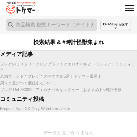
BRANDから探す
検索結果 & #時計怪獣集まれ
メディア記事
ブレゲのミリタリークロノグラフ！アエロナバルとトランスアトランティッ
ク...
老舗ブランド＂ブレゲ＂のおすすめ5選！トケマー厳選！
周りと差がつく価値ある1本！...
ブレゲ Ref.3800ST アエロナバルをレビュー【おすすめ】<時計怪獣...
コミュニティ投稿
Breguet Type XX Only Watch<br /> <br...
データが見つかりません