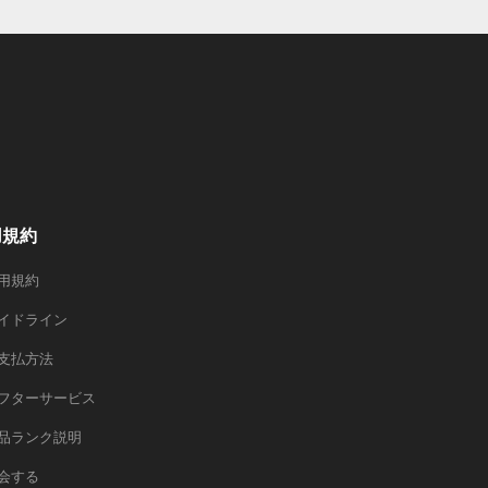
用規約
用規約
イドライン
支払方法
フターサービス
品ランク説明
会する