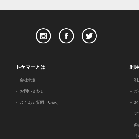
トケマーとは
利
会社概要
利
お問い合わせ
ガ
よくある質問（Q&A）
お
ア
商
退