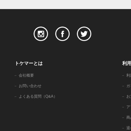
トケマーとは
利
会社概要
利
お問い合わせ
ガ
よくある質問（Q&A）
お
ア
商
退