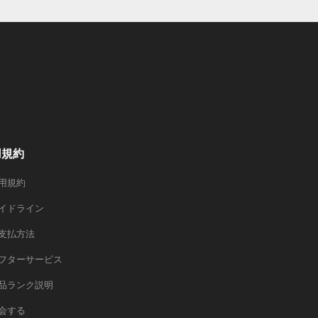
用規約
用規約
イドライン
支払方法
フターサービス
品ランク説明
会する