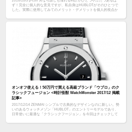
2016/10/3 p-con 男なら誰しも憧れる時計がひとつやふたつあるは
ず！完全に個人的な意見ですが、私自身はHUBLOTがそのひとつで
した。実際に使用してみてのメリット・デメリットを個人的視点か
ら解説いたします。
オンオフ使える！50万円で買える高級ブランド「ウブロ」のク
ラシックフュージョン <時計怪獣 WatchMonster 2017/12 掲載
記事>
2017/12/14 ZENMAI シンプルで古典的なデザインなのに新しい。勢
いのあるウォッチメゾン「HUBLOT」のエントリーモデルであり、
日常使いに最適な「クラシックフージョン」を今回はチェックして
いきます。