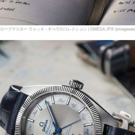
マスター ウォッチ - すべてのコレクション | OMEGA JP® (omegawatche