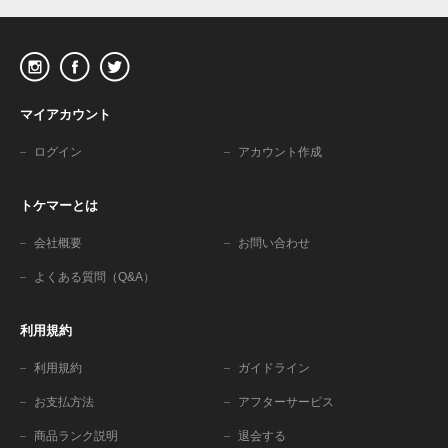
マイアカウント
ログイン
アカウント作成
トケマーとは
会社概要
お問い合わせ
よくある質問（Q&A）
利用規約
利用規約
ガイドライン
お支払方法
アフターサービス
商品ランク説明
退会する