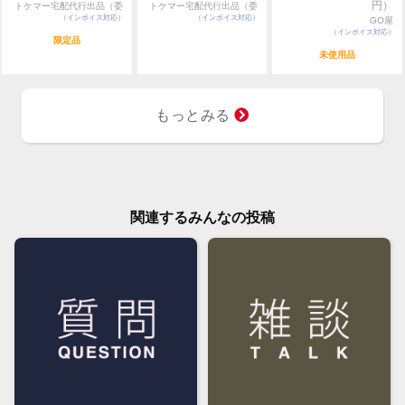
円）
トケマー宅配代行出品（委
トケマー宅配代行出品（委
OTHER SIDE”」「CO-AXIAL MASTER
（インボイス対応）
託販売）
（インボイス対応）
託販売）
GO屋
CHRONOMETER」の刻印が入っています。
（インボイス対応）
限定品
未使用品
もっとみる
関連するみんなの投稿