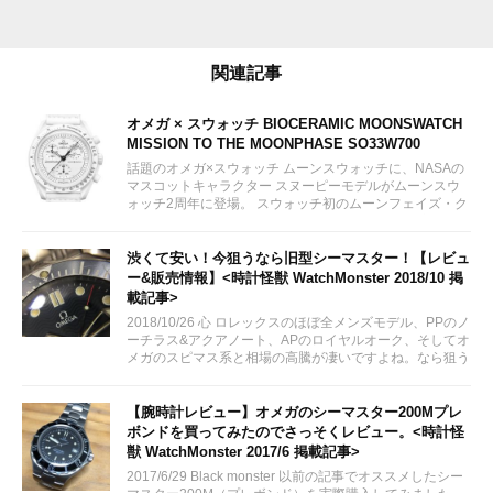
関連記事
オメガ × スウォッチ BIOCERAMIC MOONSWATCH
MISSION TO THE MOONPHASE SO33W700
話題のオメガ×スウォッチ ムーンスウォッチに、NASAの
マスコットキャラクター スヌーピーモデルがムーンスウ
ォッチ2周年に登場。 スウォッチ初のムーンフェイズ・ク
ロノグラフモデルとして2024年3月26日に販売予定。 女
性にも人気が出そうなオールホワイトカラー。限定モデル
ではありません。...
渋くて安い！今狙うなら旧型シーマスター！【レビュ
ー&販売情報】<時計怪獣 WatchMonster 2018/10 掲
載記事>
2018/10/26 心 ロレックスのほぼ全メンズモデル、PPのノ
ーチラス&アクアノート、APのロイヤルオーク、そしてオ
メガのスピマス系と相場の高騰が凄いですよね。なら狙う
はシーマスでは？！
【腕時計レビュー】オメガのシーマスター200Mプレ
ボンドを買ってみたのでさっそくレビュー。<時計怪
獣 WatchMonster 2017/6 掲載記事>
2017/6/29 Black monster 以前の記事でオススメしたシー