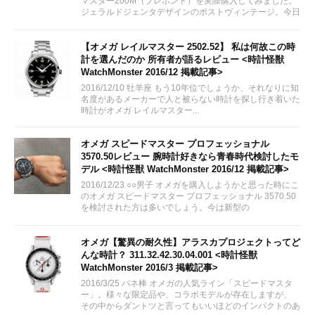
マスター200M（プレボンド）を実際購入してみました。
ジェラルドジェンタデザインのポストヴィンテージ。今日
はのんびりとレビューしていきたいと思います。
【オメガ レイルマスター 2502.52】 私は何故この時
計を選んだのか 所有者が語るレビュー <時計怪獣
WatchMonster 2016/12 掲載記事>
2016/12/10 牡羊座 もう10年位でしょうか、それなりに知
名度があるメーカーで人と被らない時計を探し行き着いた
時計がオメガ レイルマスター...
オメガ スピードマスター プロフェッショナル
3570.50レビュー 腕時計好きなら青春時代検討したモ
デル <時計怪獣 WatchMonster 2016/12 掲載記事>
2016/12/23 ○○男子 オメガを購入しようかと思った時にこ
のオメガ スピードマスター プロフェッショナル 3570.50
を検討された方は多いでしょう。今は新型の
311.30.42.30.01.005が出ていますが、やはり青春の腕時
計いえばこのオメガ...
オメガ【驚異の耐久性】アラスカプロジェクトってど
んな時計？ 311.32.42.30.04.001 <時計怪獣
WatchMonster 2016/3 掲載記事>
2016/3/25 バネ棒 オメガの人気ライン「スピードマスタ
ー」。様々な限定品や、コラボモデルが存在しますが、
その中からダントツと言ってもいいほどのインパクトのあ