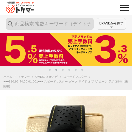
BRANDから探す
ホーム
/
トケマー
/
OMEGA / オメガ
/
スピードマスター
/
■■■310.92.44.50.01.001■■■ スピードマスター ダーク サイド オブ ザ ムー ン アポロ8号【未
使用】