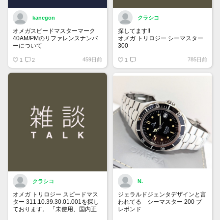
kanegon
クラシコ
オメガスピードマスターマーク
探してます‼️
40AM/PMのリファレンスナンバ
オメガ トリロジー シーマスター
ーについて
300
国内正規ギャラでフルコマ付属品
459日前
785日前
保証書にはREF:35205300とある
1
2
全て有り綺麗な個体をお持ちで
1
のですが、裏蓋の内側を見ると
90万円前後で譲って頂ける方、
175 0084
宜しくお願い致します。
375 0084
とあります。どちらがリファレン
スナンバーなのでしょうか？
クラシコ
N.
オメガ トリロジー スピードマス
ジェラルドジェンタデザインと言
ター 311.10.39.30.01.001を探し
われてる シーマスター 200 プ
ております。 「未使用、国内正
レポンド
規ギャランティー、付属品全て有
自動巻、ラージサイズ、ベンツ針