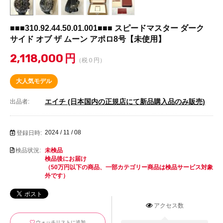
■■■310.92.44.50.01.001■■■ スピードマスター ダーク
サイド オブ ザ ムー ン アポロ8号【未使用】
2,118,000
円
（税０円）
大人気モデル
エイチ (日本国内の正規店にて新品購入品のみ販売)
出品者:
2024 / 11 / 08
登録日時:
検品状況:
未検品
検品後にお届け
（50万円以下の商品、一部カテゴリー商品は検品サービス対象
外です）
アクセス数
ウォッチリストに追加