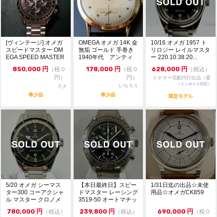
ム製スケルトンダイアルから、月の裏側はケースバック
から眺めることができます。
ウォッチ全体がブラックセラミック製で、ニス加工を施
したイエローのクロノグラフ秒針に、イエローラバーを
[ヴィンテージ] オメガ
OMEGA オメガ 14K 金
10/16 オメガ 1957 ト
内部に敷いたパンチング加工のブラックラバーストラッ
スピードマスター OM
無垢 ゴールド 手巻き
リロジー レイルマスタ
プが付いています。
EGA SPEED MASTER
1940年代 アンティ
ー 220.10.38.20...
...
ーク
850,000
円
178,000
円
628,000
円
（税０
（税０
（税込）
またベゼルには、レーザーでエングレービングをしてホ
円）
円）
トケマー宅配代行出品（委
ワイトエナメルを充填したタキメータースケールが備え
（インボイス対応）
託販売）
J_s
いちろう
られています。
希少品
希少品
限定モデル
スモールセコンドのサブダイアル（特許申請中）には、
サターンV ロケットを象ったグレード5チタン製の針
が。
回転レーザー加工で作られた3Dのシェイプに、ホワイ
トのニス、レーザー加工による装飾とブラックのカラー
リングがされたデザインです。
特殊な装飾が施されたムーブメントは、オメガ コーア
5/20 オメガ シーマス
【本日最終日】スピー
1/31日迄の出品☆未使
クシャル マスター クロノメーター キャリバー3869。
ター300 コーアクシャ
ドマスター レーシング
用品☆オメガCK859
ル マスター クロノメ
3519-50 オートマチッ
ケースバックには「APOLLO 8, DEC 1968」、「DARK
ーター 6...
ク シュー...
780,000
円
239,800
円
690,000
円
（税込）
（税込）
（税０
SIDE OF THE MOON」、「“WE’LL SEE YOU ON THE