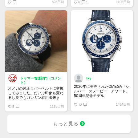
828日前
1106日前
り希望」 予算は120万円です。
は貴重
6
1
宜しくお願い致します。
トケマー管理部門（コメン
tky
ト）
2020年に発売されたOMEGA「シ
オメガの純正ラバーベルトに交換
ルバー スヌーピー アワード」
してみました。だいぶ印象も変わ
50周年記念モデル。
るし夏でもガンガン着用出来ま
9時位置の可愛らしいスヌーピー
す！
1484日前
とベゼルやインダイヤルの少し暗
12
1115日前
5
いブルーが宇宙を感じさせていて
印象的です。クロノグラフを起動
すると裏蓋に宇宙旅行中のスヌー
もっと見る
ピーが現れるというユニークなモ
デル。