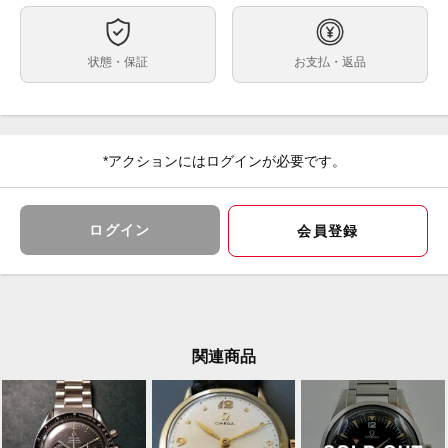
購入時の付属品は全て揃っています。
付属品
2024年7月に日本国内のオメガ正規店にて新品購入後、
状態
状態・保証
お支払・返品
まったく使用していません。
購入時の付属品は全て揃っています。
擦れや傷等防止のため、購入時に保護フィルムを貼って
ます。
*アクションにはログインが必要です。
未使用ですが、写真で写らないレベルの擦れや傷が有る
場合もございますので予めご了承ください。
ログイン
会員登録
6回の月面着陸プロジェクトすべてに携帯された伝説の
コメント
「オメガ スピードマスター」は、まさに宇宙そしてオ
メガのパイオニアスピリットを象徴するアイコンです。
アポロ8号のミッションで宇宙に行った「スピードマス
関連商品
ター」の歴史を讃えるケース径44.25mmのこのモデル
は、ブラックカラーのムーブメントの地板とブリッジに
レーザー加工で月面を描いています。
月の表側はブラックの陽極酸化処理を施したアルミニウ