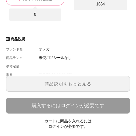
1634
0
商品説明
オメガ
ブランド名
未使用品シールなし
商品ランク
参考定価
310.92.44.50.01.001
型番
メンズ
メンズ・レディース
商品説明をもっと見る
ブラッ ク
文字盤
手巻き
ムーブメント
購入するにはログインが必要です
44.25 m m
ケースサイズ
ベルト内周
カートに商品を入れるには
セラミック
ケース素材
ログインが必要です。
あり
メーカー保証書の有無