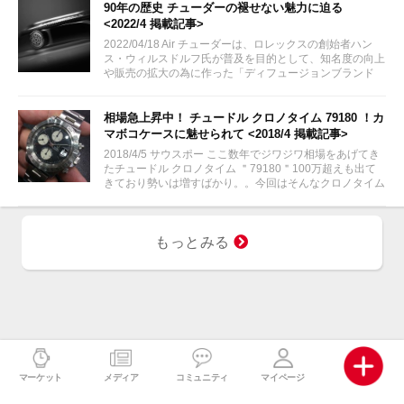
90年の歴史 チューダーの褪せない魅力に迫る
<2022/4 掲載記事>
2022/04/18 Air チューダーは、ロレックスの創始者ハン
ス・ウィルスドルフ氏が普及を目的として、知名度の向上
や販売の拡大の為に作った「ディフュージョンブランド
（廉価ブランド）」として知られています。...
相場急上昇中！ チュードル クロノタイム 79180 ！カ
マボコケースに魅せられて <2018/4 掲載記事>
2018/4/5 サウスポー ここ数年でジワジワ相場をあげてき
たチュードル クロノタイム ＂79180＂100万超えも出て
きており勢いは増すばかり。。今回はそんなクロノタイム
の魅力に迫りたいと思います。
もっとみる
マーケット
メディア
コミュニティ
マイページ