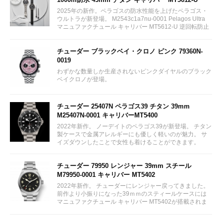
2025年の新作。ペラゴスの防水性能を上げたペラゴス・
ウルトラが新登場。 M2543c1a7nu-0001 Pelagos Ultra
マニュファクチュール キャリバー MT5612-U 逆回転防止
ベゼル チタニウム製ブレスレット 付属ストラップ
¥839,300...
チューダー ブラックベイ・クロノ ピンク 79360N-
0019
わずかな数量しか生産されないピンクダイヤルのブラック
ベイクロノが登場。
チューダー 25407N ペラゴス39 チタン 39mm
M25407N-0001 キャリバーMT5400
2022年新作。 ノーデイトのペラゴス39が新登場。 チタン
製ケースで金属アレルギーにも優しく軽いのが魅力。 サ
イズダウンしたことで女性も着けることができます。
チューダー 79950 レンジャー 39mm スチール
M79950-0001 キャリバー MT5402
2022年新作。 チューダーにレンジャー戻ってきました。
前作より小振りになった39ｍｍのスティールケースには
マニュファクチュール キャリバー MT5402が搭載されま
す。...