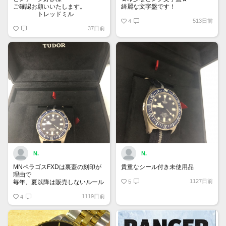
ご確認お願いいたします。
綺麗な文字盤です！
トレッドミル
513日前
4
37日前
N.
N.
MNペラゴスFXDは裏蓋の刻印が
貴重なシール付き未使用品
理由で
1127日前
毎年、夏以降は販売しないルール
5
があるらしい
1119日前
4