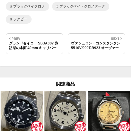
ブラックベイクロノ
ブラックベイ・クロノダーク
ラグビー
PREV
NEXT
グランドセイコー SLGA007 諏
ヴァシュロン・コンスタンタン
訪湖の水面 40mm キャリバー
5510V/000T-B923 オーヴァー
9RA2
シーズ・クロノグラフ・エベレ
スト 42.5mm
関連商品