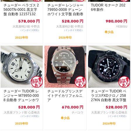
チューダー ペラゴス 2
チューダー レンジャー
TUDOR モナーク 202
5600TN-0001 黒文字
79950-0008 デューン
6年新作
盤 自動巻 12157132
ホワイト文字盤 自動巻
美品...
578,000
円
528,000
円
980,000
円
大黒屋時計館 中野店
大黒屋時計館 中野店
YEBISU
（インボイス対応）
（インボイス対応）
希少品
2022年印
2026年印
チューダー TUDOR レ
チュードルプリンスデ
チューダー TUDOR ベ
ンジャー M79950-000
イトデイカリフォルニ
ラゴスFXDクロノ 258
8 自動巻 デューンホワ
ア
27KN 自動巻 黒文字盤
イ...
中...
528,000
円
670,000
円
528,000
円
大黒屋ブランド館 心斎橋店
チバユウ
大黒屋ブランド館 心斎橋店
（インボイス対応）
（インボイス対応）
希少品
2025年印
2024年印