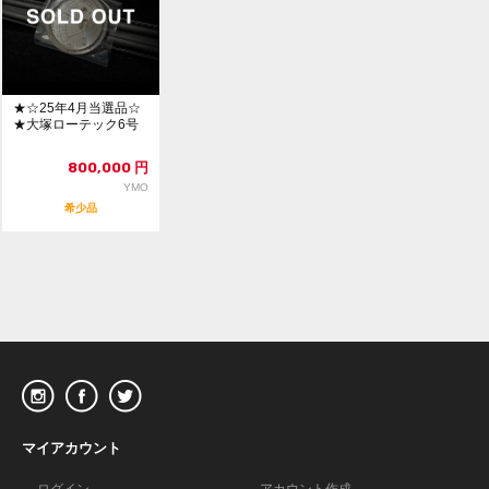
★☆25年4月当選品☆
★大塚ローテック6号
800,000
円
YMO
希少品
マイアカウント
ログイン
アカウント作成