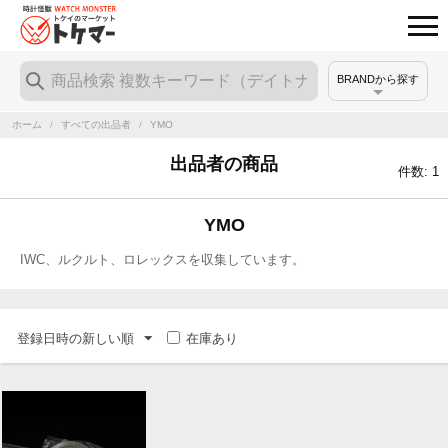
BRANDから探す
ホーム
/
すべての出品者
/
YMO
出品者の商品
件数: 1
YMO
IWC、ルクルト、ロレックスを収集しています。
登録日時の新しい順
在庫あり