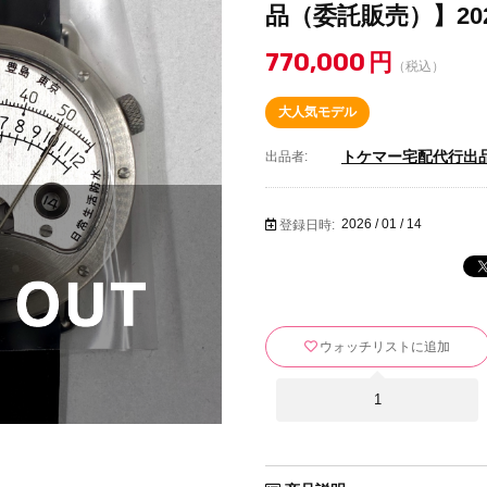
品（委託販売）】2026
770,000
円
（税込）
大人気モデル
トケマー宅配代行出
出品者:
2026 / 01 / 14
登録日時:
ウォッチリストに追加
1