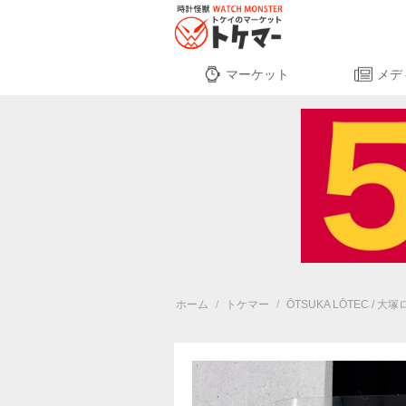
マーケット
メデ
ホーム
/
トケマー
/
ŌTSUKA LŌTEC / 