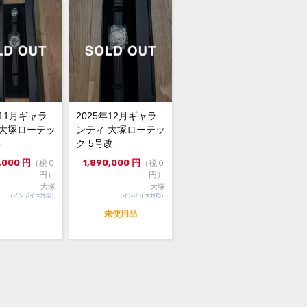
保証書（2025年10月）説明書・クロ
ローテックの同軸2針レトログラード
です。
シールが貼られたままの新品です。
の動きは確認済みです。
年11月ギャラ
2025年12月ギャラ
 大塚ローテッ
ンティ 大塚ローテッ
信販売限定商品の為、実物確認や店舗
号
ク 5号改
お取寄せは出来かねます。
,000
円
1,890,000
円
（税０
（税０
格交渉やお問合せは『出品者に質問す
円）
円）
よりお願い致します。
大塚
大塚
格交渉の際は必ずご希望金額をご提示
（インボイス対応）
（インボイス対応）
さい（非常識と思われる価格提示はご
未使用品
いたしかねます）。
用出品・取置は出来かねます。先着順
ご注文を受付致します。
般のお客様からの委託商品でございま
お問合せ等は依頼者様に確認後にご返
します。