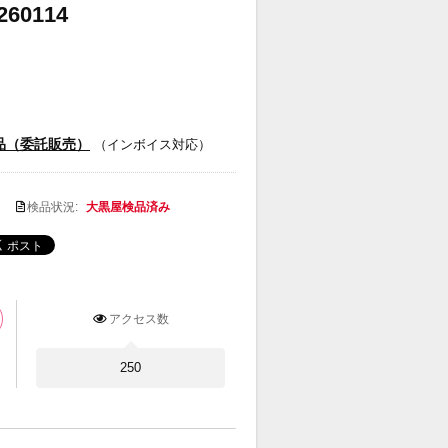
0114
品（委託販売）
（インボイス対応）
検品状況:
大黒屋検品済み
アクセス数
250