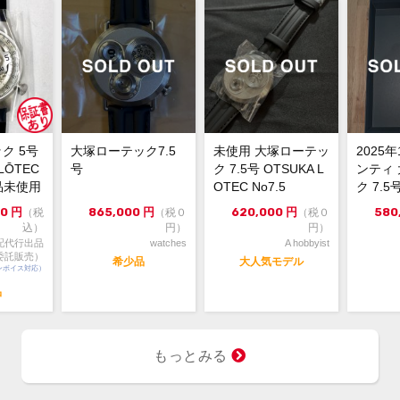
箱・
付属品
ス
大塚
状態
6号
保護
秒針
ク 5号
大塚ローテック7.5
未使用 大塚ローテッ
2025
LŌTEC
号
ク 7.5号 OTSUKA L
ンティ
・通
コメント
新品未使用
OTEC No7.5
ク 7.5
への
00
円
865,000
円
620,000
円
580
（税
（税０
（税０
・価
込）
円）
円）
る』
配代行出品
watches
A hobbyist
・価
委託販売）
希少品
大人気モデル
ンボイス対応）
くだ
返答
品
・専
にて
・一
もっとみる
す。
答致