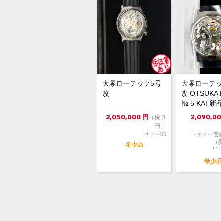
大塚ローテック5号
大塚ローテッ
改
改 ŌTSUKA 
№ 5 KAI 
20...
2,050,000
円
2,090,0
（税０
円）
サマー06
トケマー宅
（
希少品
（イ
希少