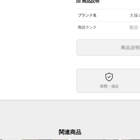
商品説明
大塚ロ
ブランド名
新品
商品ランク
-
参考定価
商品説
6号
型番
メン
メンズ・レディース
レト
文字盤
状態・保証
自動
ムーブメント
42.
ケースサイズ
-
ベルト内周
ステ
ケース素材
関連商品
あり
メーカー保証書の有無