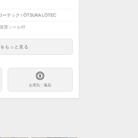
ーテック / ŌTSUKA LŌTEC
 保護シール付
明をもっと見る
ズ
ログラード
お支払・返品
巻
6mm
ンレス