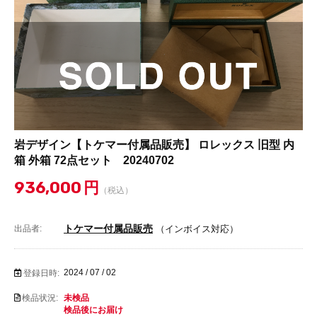
岩デザイン【トケマー付属品販売】 ロレックス 旧型 内
箱 外箱 72点セット 20240702
936,000
円
（税込）
トケマー付属品販売
出品者:
（インボイス対応）
2024 / 07 / 02
登録日時:
検品状況:
未検品
検品後にお届け