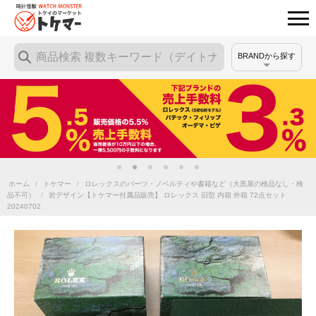
BRANDから探す
ホーム
/
トケマー
/
ロレックスのパーツ・ノベルティや書籍など（大黒屋の検品なし・検
品不可）
/
岩デザイン【トケマー付属品販売】 ロレックス 旧型 内箱 外箱 72点セット
20240702