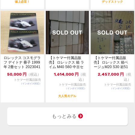
値上必至！
デッドストック
ロレックス コスモグラ
【トケマー付属品販
【トケマー付属品販
フ デイトナ 冊子 1999
売】 ロレックス 箱 ラ
売】 ロレックス 箱ベ
年 2冊セット 2023041
イム M40 S60 中古セ
ージュM20 S30 岩51
7-1
ット 202...
岩マクラ劣化...
50,000
円
1,614,000
円
2,457,000
円
（税込）
（税
（税
込）
込）
トケマー付属品販売
（インボイス対応）
トケマー付属品販売
トケマー付属品販売
（インボイス対応）
（インボイス対応）
大人気モデル
もっとみる