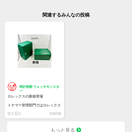
関連するみんなの投稿
時計怪獣 ウォッチモンスタ
ー
ロレックスの新箱登場
トケマー管理部門ではロレックス
の空箱を販売しています
518日前
・旧デザイン Mサイズ 2.5万円 /
3
2
Sサイズ 2.25
・旧々デザイン（薄緑）M/Sサイ
ズ 1.65
もっと見る
・岩デザイン マクラ/Ｃリング