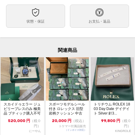
自動巻
ムーブメント
ケースサイズ
ベルト内周
状態・保証
お支払・返品
その他
ケース素材
なし
メーカー保証書の有無
付属品
関連商品
中古品の為、若干の使用感・擦れ・汚れ・焼け・ダメー
状態
ジがございますので、予めご了承の上ご注文ください。
クッションにへたりがあるものもございます。
内箱サイズ 縦:約10.0cm × 横:約14.3cm × 高さ:約5.0cm
→72個＠13000円
・通信販売限定商品の為、実物の確認や他店へのお取り
コメント
寄せは出来かねます。
・お問い合わせは『出品者へ質問する』タブよりお願い
致します。
・こちらの商品は検品サービス対象外となりますのでご
スカイドゥエラー ジュ
スポーツモデルシール
トリチウム ROLEX 18
了承の上ご注文ください。
ビリーブレスのみ 極美
付き ロレックス 旧型
03 Day Date デイデイ
品 ブティック購入不可
岩柄クッション 中古
ト Silver 針3...
内箱＋外箱 1点 ...
520,000
円
20,000
円
99,800
円
（税０
（税込）
（税０
円）
円）
トケマー付属品販売
（インボイス対応）
にーやん
KINGROLE