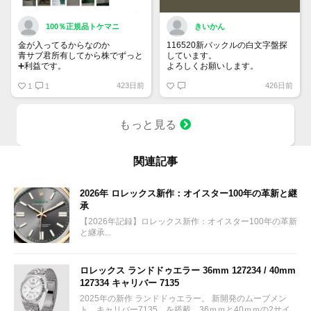
100％正規品トケマニ
きいかん
金が入ってるからなのか
116520新バックルの白文字盤探
青サブ君所有してから株でずっと
しています。
➕利益です。
よろしくお願いします。
オススメ日本株その①
423日前
426日前
銘柄番号7932 ニッピ
1
1
配当
1株に633円
もっと見る
100株→63300円
1000株→633万円
10000株→6330万円
買って①年間所有するだけで
関連記事
株価が下がっても、上がっても
2026年 ロレックス新作：オイスター100年の革新と継
承
【2026年記録】ロレックス新作：オイスター100年の革新
と継承...
ロレックス ランドドゥエラー 36mm 127234 / 40mm
127334 キャリバー 7135
2025年の新作 ランドドゥエラー。 新開発のムーブメン
ト キャリバー7135 を搭載。36ｍｍと40ｍｍの2サイ