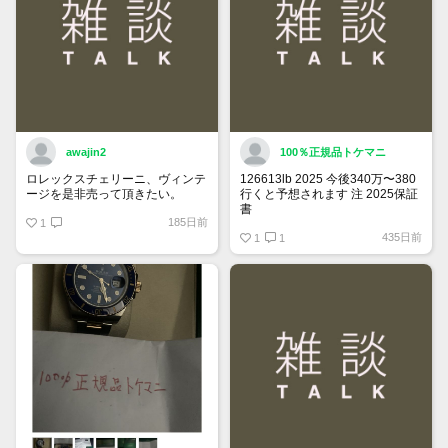
awajin2
100％正規品トケマニ
ロレックスチェリーニ、ヴィンテ
126613lb 2025 今後340万〜380
ージを是非売って頂きたい。
行くと予想されます 注 2025保証
書
185日前
1
https://www.tokemar.com/top/rolex/su
435日前
2025/ @Watch_Monster_より
1
1
マジ上がる予想しかない