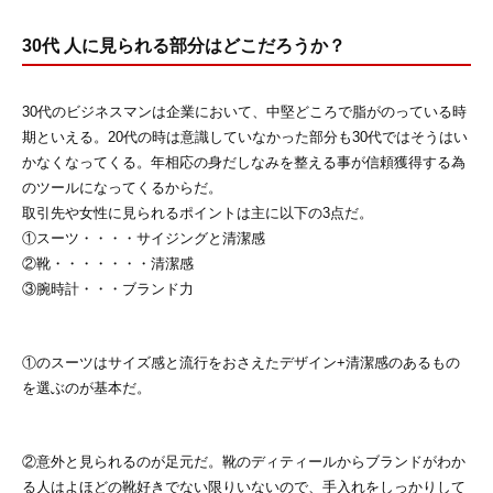
30代 人に見られる部分はどこだろうか？
30代のビジネスマンは企業において、中堅どころで脂がのっている時
期といえる。20代の時は意識していなかった部分も30代ではそうはい
かなくなってくる。年相応の身だしなみを整える事が信頼獲得する為
のツールになってくるからだ。
取引先や女性に見られるポイントは主に以下の3点だ。
①スーツ・・・・サイジングと清潔感
②靴・・・・・・・清潔感
③腕時計・・・ブランド力
①のスーツはサイズ感と流行をおさえたデザイン+清潔感のあるもの
を選ぶのが基本だ。
②意外と見られるのが足元だ。靴のディティールからブランドがわか
る人はよほどの靴好きでない限りいないので、手入れをしっかりして