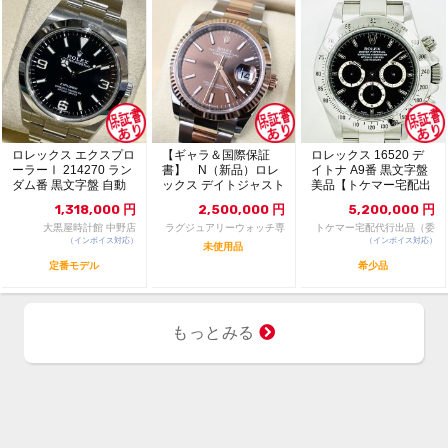
ロレックス エクスプロ
【ギャラ＆国際保証
ロレックス 16520 デ
ーラーⅠ 214270 ラン
書】 N（新品）ロレ
イトナ A9番 黒文字盤
ダム番 黒文字盤 自動
ックス デイトジャスト
美品【トケマー宅配出
巻 121...
126231 36m...
品（委託販...
1,318,000
円
2,500,000
円
5,200,000
円
大黒屋時計館 中野店
ラグジュアリーウォッチ専
トケマー宅配代行出品（委
（インボイス対応）
門店：R/M
（インボイス対応）
託販売）
未使用品
定番モデル
希少品
もっとみる