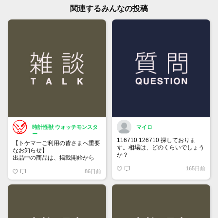
関連するみんなの投稿
時計怪獣 ウォッチモンスタ
マイロ
ー
116710 126710 探しておりま
【トケマーご利用の皆さまへ重要
す。相場は、どのくらいでしょう
なお知らせ】
か？
出品中の商品は、掲載開始から
60日が経過すると自動的に1度
165日前
86日前
「下書き」へ戻ります。
トップページでお気に入り登録が
できるようになりました。
詳しくはマイページ＞お知らせを
ご確認ください。