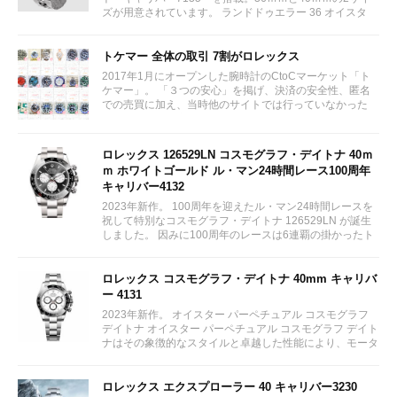
ズが用意されています。 ランドドゥエラー 36 オイスタ
ー、36 mm、オイスタースチール＆ホワイトゴールド リ
ファレンス 127234 ¥ 2,115,300...
トケマー 全体の取引 7割がロレックス
2017年1月にオープンした腕時計のCtoCマーケット「ト
ケマー」。 「３つの安心」を掲げ、決済の安全性、匿名
での売買に加え、当時他のサイトでは行っていなかった
（大黒屋の）鑑定/検品サービス、このユーザビリティに
富んだサービスが特徴です。...
ロレックス 126529LN コスモグラフ・デイトナ 40ｍ
ｍ ホワイトゴールド ル・マン24時間レース100周年
キャリバー4132
2023年新作。 100周年を迎えたル・マン24時間レースを
祝して特別なコスモグラフ・デイトナ 126529LN が誕生
しました。 因みに100周年のレースは6連覇の掛かったト
ヨタをかわしフェラーリが制しています。...
ロレックス コスモグラフ・デイトナ 40mm キャリバ
ー 4131
2023年新作。 オイスター パーペチュアル コスモグラフ
デイトナ オイスター パーペチュアル コスモグラフ デイト
ナはその象徴的なスタイルと卓越した性能により、モータ
ーレースのサーキットに留まらず、そのアイコニックな地
位を確立している。...
ロレックス エクスプローラー 40 キャリバー3230