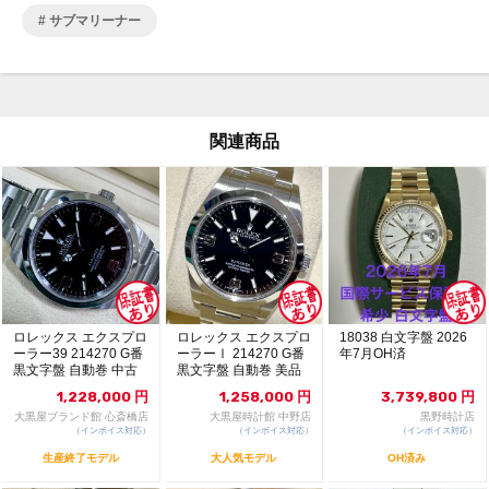
サブマリーナー
関連商品
ロレックス エクスプロ
ロレックス エクスプロ
18038 白文字盤 2026
ーラー39 214270 G番
ーラーⅠ 214270 G番
年7月OH済
黒文字盤 自動巻 中古
黒文字盤 自動巻 美品
品 1...
121...
1,228,000
円
1,258,000
円
3,739,800
円
大黒屋ブランド館 心斎橋店
大黒屋時計館 中野店
黒野時計店
（インボイス対応）
（インボイス対応）
（インボイス対応）
生産終了モデル
大人気モデル
OH済み