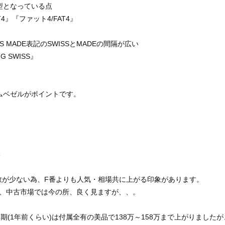
型となっている点
4』『ファット4/FAT4』
S MADE表記のSWISSとMADEの間隔が広い
 SWISS』
ムベゼルがポイントです。
体数が少ない為、F番よりも人気・相場共に上がる印象があります。
、中古市場では今の所、良く見ますが、、。
期(1年前くらい)は付属全有の美品で138万～158万まで上がりました