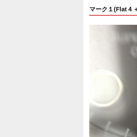
マーク１(Flat４＋BI