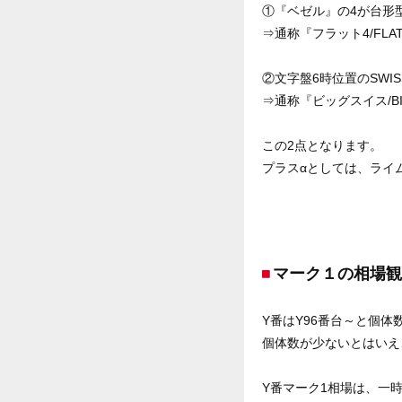
①『ベゼル』の4が台形
⇒通称『フラット4/FLAT
②文字盤6時位置のSWIS
⇒通称『ビッグスイス/BIG
この2点となります。
プラスαとしては、ライ
マーク１の相場観
Y番はY96番台～と個
個体数が少ないとはいえ
Y番マーク1相場は、一時