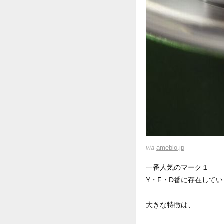
via
ameblo.jp
一番人気のマーク１
Y・F・D番に存在して
大きな特徴は、