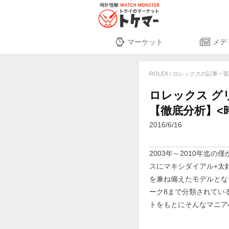
マーケット
メデ
ROLEX / ロレックスの記事一
ロレックス グリー
【徹底分析】<時計怪
2016/6/16
2003年～2010年迄
スにマキシダイアル+太
を兼ね備えたモデルとな
ーク8まで分類されてい
トをもとにそんなマニア