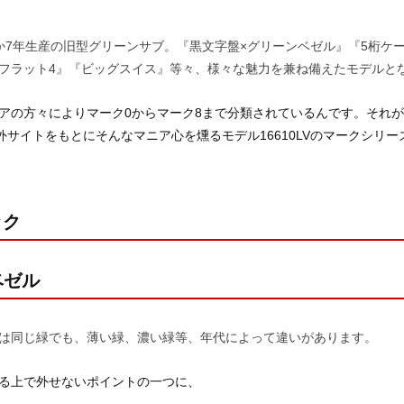
の僅か7年生産の旧型グリーンサブ。『黒文字盤×グリーンベゼル』『5桁ケ
フラット4』『ビッグスイス』等々、様々な魅力を兼ね備えたモデルと
アの方々によりマーク0からマーク8まで分類されているんです。それ
外サイトをもとにそんなマニア心を燻るモデル16610LVのマークシリ
ック
ベゼル
は同じ緑でも、薄い緑、濃い緑等、年代によって違いがあります。
る上で外せないポイントの一つに、