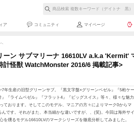
ィア
コミュニティ
マイページ
覧へ
ン サブマリーナ 16610LV a.k.a 'Kermi
獣 WatchMonster 2016/6 掲載記事>
の僅か7年生産の旧型グリーンサブ。『黒文字盤×グリーンベゼル』『5桁ケ
針』『ライムベゼル』『フラット4』『ビッグスイス』等々、様々な魅力
っております。そしてこのモデル、マニアの方々によりマーク0からマ
るんです。それがまた、本当細かな違いですが、、(笑)。今回は海外サ
心を燻るモデル16610LVのマークシリーズを徹底分析してみました。