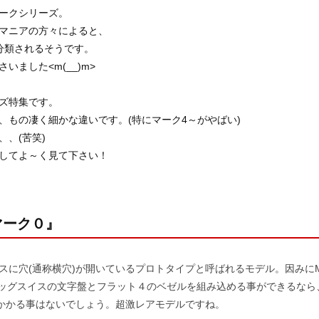
ークシリーズ。
Vはマニアの方々によると、
分類されるそうです。
いました<m(__)m>
ズ特集です。
、もの凄く細かな違いです。(特にマーク4～がやばい)
、(苦笑)
してよ～く見て下さい！
マーク０』
に穴(通称横穴)が開いているプロトタイプと呼ばれるモデル。因みにMa
にビッグスイスの文字盤とフラット４のベゼルを組み込める事ができるな
にかかる事はないでしょう。超激レアモデルですね。