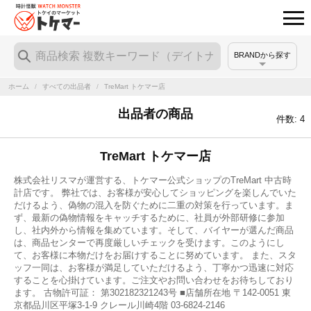
BRANDから探す
ホーム
/
すべての出品者
/
TreMart トケマー店
出品者の商品
件数: 4
TreMart トケマー店
株式会社リスマが運営する、トケマー公式ショップのTreMart 中古時
計店です。 弊社では、お客様が安心してショッピングを楽しんでいた
だけるよう、偽物の混入を防ぐために二重の対策を行っています。ま
ず、最新の偽物情報をキャッチするために、社員が外部研修に参加
し、社内外から情報を集めています。そして、バイヤーが選んだ商品
は、商品センターで再度厳しいチェックを受けます。このようにし
て、お客様に本物だけをお届けすることに努めています。 また、スタ
ッフ一同は、お客様が満足していただけるよう、丁寧かつ迅速に対応
することを心掛けています。ご注文やお問い合わせをお待ちしており
ます。 古物許可証： 第302182321243号 ■店舗所在地 〒142-0051 東
京都品川区平塚3-1-9 クレール川崎4階 03-6824-2146