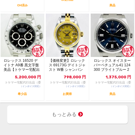
OH済み
美品
ロレックス 16520 デ
【価格変更】ロレック
ロレックス オイスター
イトナ A9番 黒文字盤
ス 69173G デイトジャ
パーペチュアル41 124
美品【トケマー宅配出
スト W番 シャンパン
300 ブライトブルー 2
品（委託販...
ゴールド 中...
024年...
5,200,000
円
798,000
円
1,375,000
円
トケマー宅配代行出品（委
トケマー宅配代行出品（委
トケマー宅配代行出品（委
（インボイス対応）
託販売）
（インボイス対応）
託販売）
（インボイス対応）
託販売）
希少品
お買得
美品
もっとみる