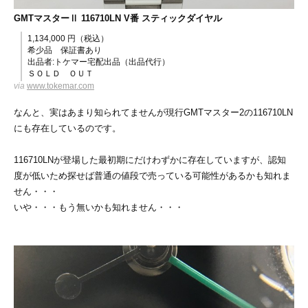
GMTマスターⅡ 116710LN V番 スティックダイヤル
1,134,000 円（税込）
希少品 保証書あり
出品者:トケマー宅配出品（出品代行）
ＳＯＬＤ ＯＵＴ
via
www.tokemar.com
なんと、実はあまり知られてませんが現行GMTマスター2の116710LN
にも存在しているのです。
116710LNが登場した最初期にだけわずかに存在していますが、認知
度が低いため探せば普通の値段で売っている可能性があるかも知れま
せん・・・
いや・・・もう無いかも知れません・・・