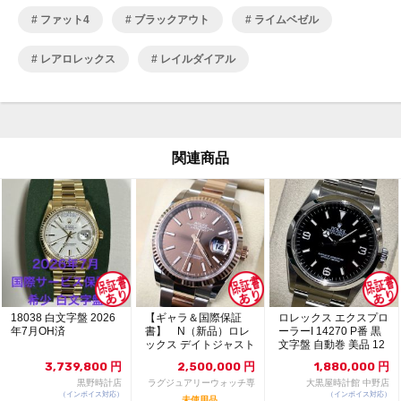
ファット4
ブラックアウト
ライムベゼル
レアロレックス
レイルダイアル
関連商品
18038 白文字盤 2026
【ギャラ＆国際保証
ロレックス エクスプロ
年7月OH済
書】 N（新品）ロレ
ーラーI 14270 P番 黒
ックス デイトジャスト
文字盤 自動巻 美品 12
126231 36m...
13...
3,739,800
円
2,500,000
円
1,880,000
円
黒野時計店
ラグジュアリーウォッチ専
大黒屋時計館 中野店
（インボイス対応）
門店：R/M
（インボイス対応）
未使用品