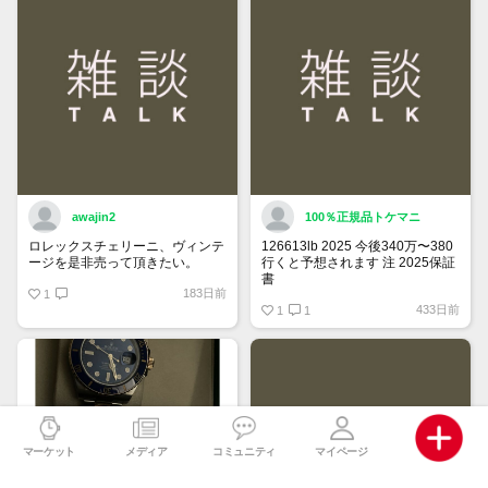
ご確認ください。
awajin2
100％正規品トケマニ
ロレックスチェリーニ、ヴィンテ
126613lb 2025 今後340万〜380
ージを是非売って頂きたい。
行くと予想されます 注 2025保証
書
183日前
1
https://www.tokemar.com/top/rolex/su
433日前
2025/ @Watch_Monster_より
1
1
マジ上がる予想しかない
マーケット
メディア
コミュニティ
マイページ