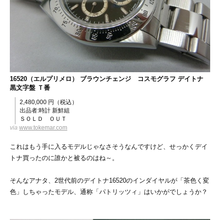
16520（エルプリメロ） ブラウンチェンジ コスモグラフ デイトナ
黒文字盤 Ｔ番
2,480,000 円（税込）
出品者:時計 新鮮組
ＳＯＬＤ ＯＵＴ
via
www.tokemar.com
これはもう手に入るモデルじゃなさそうなんですけど、せっかくデイ
トナ買ったのに誰かと被るのはね～。
そんなアナタ、2世代前のデイトナ16520のインダイヤルが「茶色く変
色」しちゃったモデル、通称「パトリッツィ」はいかがでしょうか？