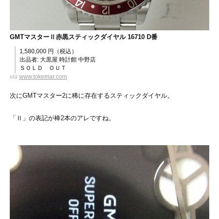
GMTマスターⅡ赤黒スティックダイヤル 16710 D番
1,580,000 円（税込）
出品者: 大黒屋 時計館 中野店
ＳＯＬＤ ＯＵＴ
via
www.tokemar.com
次にGMTマスター2に稀に存在するスティックダイヤル。
「Ⅱ」の表記が棒2本のアレですね。