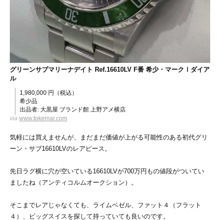
グリーンサブマリーナデイト Ref.16610LV F番 希少・マークⅠダイア
ル
1,980,000 円（税込）
希少品
出品者: 大黒屋 ブランド館 上野アメ横店
via
www.tokemar.com
気軽には買えませんが、まだまだ価値が上がる可能性のある初代グリ
ーン・サブ16610LVのレアピース。
先日ラグ横に穴が空いている16610LVが700万円もの値段がついてい
ましたね（アンティコルムオークション）。
そこまでレアじゃなくても、ライムベゼル、ファット４（フラット
４）、ビッグスイスを探して持っていても良いのです。