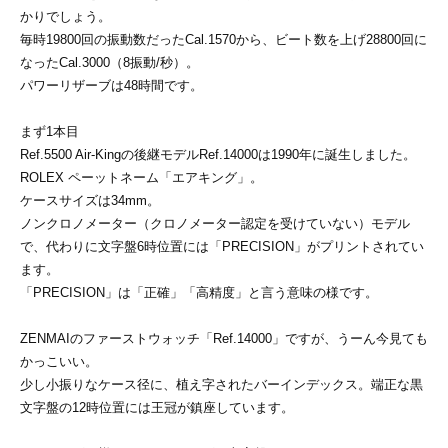
かりでしょう。
毎時19800回の振動数だったCal.1570から、ビート数を上げ28800回に
なったCal.3000（8振動/秒）。
パワーリザーブは48時間です。
まず1本目
Ref.5500 Air-Kingの後継モデルRef.14000は1990年に誕生しました。
ROLEX ペーットネーム「エアキング」。
ケースサイズは34mm。
ノンクロノメーター（クロノメーター認定を受けていない）モデル
で、代わりに文字盤6時位置には「PRECISION」がプリントされてい
ます。
「PRECISION」は「正確」「高精度」と言う意味の様です。
ZENMAIのファーストウォッチ「Ref.14000」ですが、うーん今見ても
かっこいい。
少し小振りなケース径に、植え字されたバーインデックス。端正な黒
文字盤の12時位置には王冠が鎮座しています。