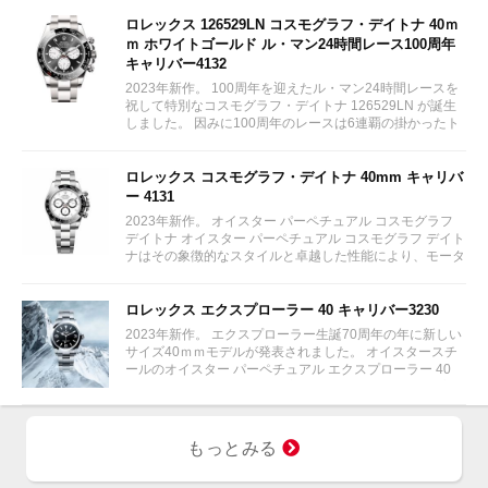
ロレックス 126529LN コスモグラフ・デイトナ 40ｍ
ｍ ホワイトゴールド ル・マン24時間レース100周年
キャリバー4132
2023年新作。 100周年を迎えたル・マン24時間レースを
祝して特別なコスモグラフ・デイトナ 126529LN が誕生
しました。 因みに100周年のレースは6連覇の掛かったト
ヨタをかわしフェラーリが制しています。...
ロレックス コスモグラフ・デイトナ 40mm キャリバ
ー 4131
2023年新作。 オイスター パーペチュアル コスモグラフ
デイトナ オイスター パーペチュアル コスモグラフ デイト
ナはその象徴的なスタイルと卓越した性能により、モータ
ーレースのサーキットに留まらず、そのアイコニックな地
位を確立している。...
ロレックス エクスプローラー 40 キャリバー3230
2023年新作。 エクスプローラー生誕70周年の年に新しい
サイズ40ｍｍモデルが発表されました。 オイスタースチ
ールのオイスター パーペチュアル エクスプローラー 40
は、特徴的な 3、6、9 の数字とクロマライト ディスプレ
イの際立つブラックダイアルを備える。 ブラックダイア
ル...
もっとみる