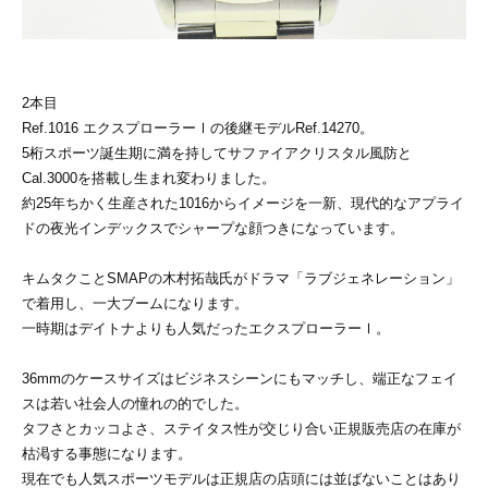
2本目
Ref.1016 エクスプローラーⅠの後継モデルRef.14270。
5桁スポーツ誕生期に満を持してサファイアクリスタル風防と
Cal.3000を搭載し生まれ変わりました。
約25年ちかく生産された1016からイメージを一新、現代的なアプライ
ドの夜光インデックスでシャープな顔つきになっています。
キムタクことSMAPの木村拓哉氏がドラマ「ラブジェネレーション」
で着用し、一大ブームになります。
一時期はデイトナよりも人気だったエクスプローラーⅠ。
36mmのケースサイズはビジネスシーンにもマッチし、端正なフェイ
スは若い社会人の憧れの的でした。
タフさとカッコよさ、ステイタス性が交じり合い正規販売店の在庫が
枯渇する事態になります。
現在でも人気スポーツモデルは正規店の店頭には並ばないことはあり