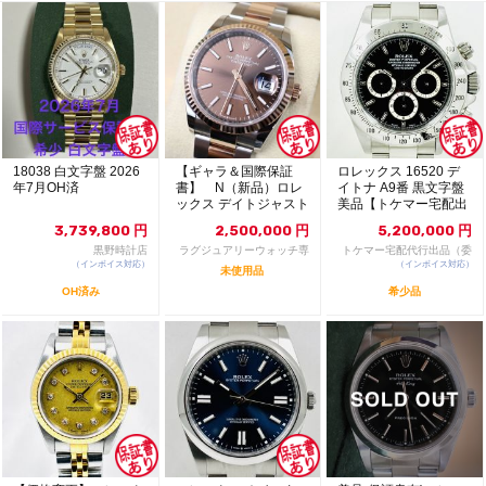
18038 白文字盤 2026
【ギャラ＆国際保証
ロレックス 16520 デ
年7月OH済
書】 N（新品）ロレ
イトナ A9番 黒文字盤
ックス デイトジャスト
美品【トケマー宅配出
126231 36m...
品（委託販...
3,739,800
円
2,500,000
円
5,200,000
円
黒野時計店
ラグジュアリーウォッチ専
トケマー宅配代行出品（委
（インボイス対応）
門店：R/M
（インボイス対応）
託販売）
未使用品
OH済み
希少品