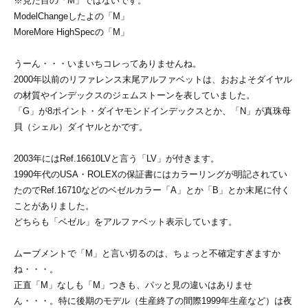
※見た目の「M」ではないです。
ModelChangeしたよの「M」
MoreMore HighSpecの「M」
うーん・・・いまいちコレってありませんね。
2000年以前のリファレンス末尾アルファベットは、おおよそダイヤル
の材質やインデックスのジェムストーンを表していました。
「G」が8ポイント・ダイヤモンドインデックスとか、「N」が真珠母
貝（シェル）ダイヤルとかです。
2003年にはRef.16610LVと言う「LV」が付きます。
1990年代のUSA・ROLEXの保証書にはカラーリングが明記されてい
たのでRef.16710などのベゼルカラー「A」とか「B」とか末尾に付く
ことがありました。
どちらも「ベゼル」をアルファベット表示しています。
ムーブメントで「M」と言い切るのは、ちょっと不確定すぎますか
ね・・・。
正直「M」なしも「M」つきも、パッと見の違いはありませ
ん・・・。特に後期のモデル（生産終了の間際1999年生産など）は夜