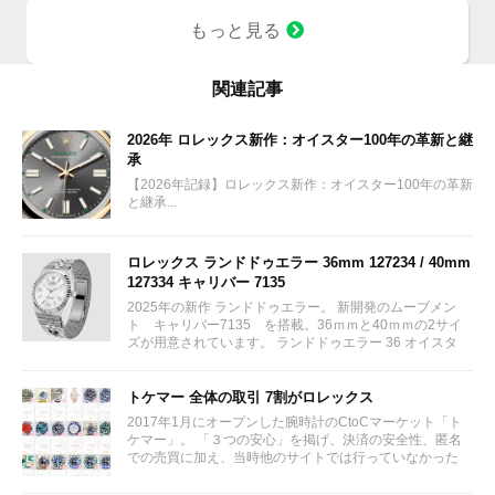
配当
1株に633円
もっと見る
100株→63300円
1000株→633万円
10000株→6330万円
買って①年間所有するだけで
関連記事
株価が下がっても、上がっても
2026年 ロレックス新作：オイスター100年の革新と継
承
【2026年記録】ロレックス新作：オイスター100年の革新
と継承...
ロレックス ランドドゥエラー 36mm 127234 / 40mm
127334 キャリバー 7135
2025年の新作 ランドドゥエラー。 新開発のムーブメン
ト キャリバー7135 を搭載。36ｍｍと40ｍｍの2サイ
ズが用意されています。 ランドドゥエラー 36 オイスタ
ー、36 mm、オイスタースチール＆ホワイトゴールド リ
ファレンス 127234 ¥ 2,115,300...
トケマー 全体の取引 7割がロレックス
2017年1月にオープンした腕時計のCtoCマーケット「ト
ケマー」。 「３つの安心」を掲げ、決済の安全性、匿名
での売買に加え、当時他のサイトでは行っていなかった
（大黒屋の）鑑定/検品サービス、このユーザビリティに
富んだサービスが特徴です。...