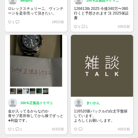
awajin2
100％正規品トケマニ
ロレックスチェリーニ、ヴィンテ
126613lb 2025 今後340万〜380
ージを是非売って頂きたい。
行くと予想されます 注 2025保証
書
185日前
1
https://www.tokemar.com/top/rolex/su
435日前
2025/ @Watch_Monster_より
1
1
マジ上がる予想しかない
100％正規品トケマニ
きいかん
金が入ってるからなのか
116520新バックルの白文字盤探
青サブ君所有してから株でずっと
しています。
➕利益です。
よろしくお願いします。
オススメ日本株その①
423日前
426日前
銘柄番号7932 ニッピ
1
1