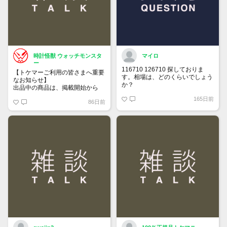
時計怪獣 ウォッチモンスタ
マイロ
ー
116710 126710 探しておりま
【トケマーご利用の皆さまへ重要
す。相場は、どのくらいでしょう
なお知らせ】
か？
出品中の商品は、掲載開始から
60日が経過すると自動的に1度
165日前
86日前
「下書き」へ戻ります。
トップページでお気に入り登録が
できるようになりました。
詳しくはマイページ＞お知らせを
ご確認ください。