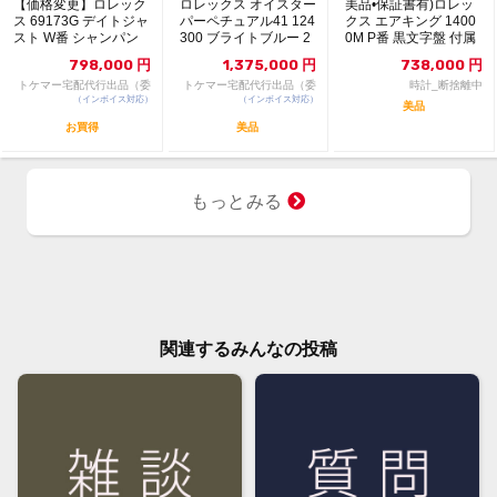
【価格変更】ロレック
ロレックス オイスター
美品•保証書有)ロレッ
ス 69173G デイトジャ
パーペチュアル41 124
クス エアキング 1400
スト W番 シャンパン
300 ブライトブルー 2
0M P番 黒文字盤 付属
ゴールド 中...
024年...
品有
798,000
円
1,375,000
円
738,000
円
トケマー宅配代行出品（委
トケマー宅配代行出品（委
時計_断捨離中
（インボイス対応）
託販売）
（インボイス対応）
託販売）
美品
お買得
美品
もっとみる
関連するみんなの投稿