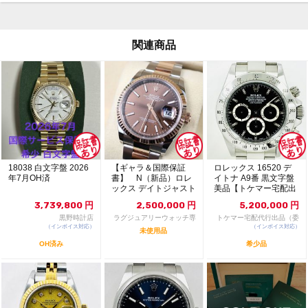
関連商品
18038 白文字盤 2026
【ギャラ＆国際保証
ロレックス 16520 デ
年7月OH済
書】 N（新品）ロレ
イトナ A9番 黒文字盤
ックス デイトジャスト
美品【トケマー宅配出
126231 36m...
品（委託販...
3,739,800
円
2,500,000
円
5,200,000
円
黒野時計店
ラグジュアリーウォッチ専
トケマー宅配代行出品（委
（インボイス対応）
門店：R/M
（インボイス対応）
託販売）
未使用品
OH済み
希少品