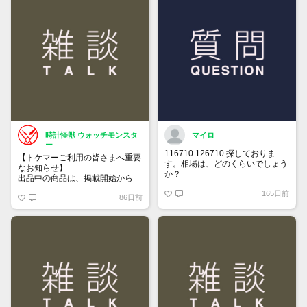
時計怪獣 ウォッチモンスタ
マイロ
ー
116710 126710 探しておりま
【トケマーご利用の皆さまへ重要
す。相場は、どのくらいでしょう
なお知らせ】
か？
出品中の商品は、掲載開始から
60日が経過すると自動的に1度
165日前
86日前
「下書き」へ戻ります。
トップページでお気に入り登録が
できるようになりました。
詳しくはマイページ＞お知らせを
ご確認ください。