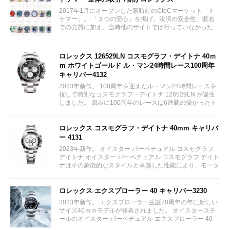
2017年1月にオープンした腕時計のCtoCマーケット「ト
ケマー」。 「３つの安心」を掲げ、決済の安全性、匿名
での売買に加え、当時他のサイトでは行っていなかった
（大黒屋の）鑑定/検品サービス、このユーザビリティに
富んだサービスが特徴です。...
ロレックス 126529LN コスモグラフ・デイトナ 40ｍ
ｍ ホワイトゴールド ル・マン24時間レース100周年
キャリバー4132
2023年新作。 100周年を迎えたル・マン24時間レースを
祝して特別なコスモグラフ・デイトナ 126529LN が誕生
しました。 因みに100周年のレースは6連覇の掛かったト
ヨタをかわしフェラーリが制しています。...
ロレックス コスモグラフ・デイトナ 40mm キャリバ
ー 4131
2023年新作。 オイスター パーペチュアル コスモグラフ
デイトナ オイスター パーペチュアル コスモグラフ デイト
ナはその象徴的なスタイルと卓越した性能により、モータ
ーレースのサーキットに留まらず、そのアイコニックな地
位を確立している。...
ロレックス エクスプローラー 40 キャリバー3230
2023年新作。 エクスプローラー生誕70周年の年に新しい
サイズ40ｍｍモデルが発表されました。 オイスタースチ
ールのオイスター パーペチュアル エクスプローラー 40
は、特徴的な 3、6、9 の数字とクロマライト ディスプレ