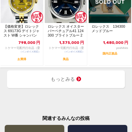
【価格変更】ロレック
ロレックス オイスター
ロレックス 134300
ス 69173G デイトジャ
パーペチュアル41 124
メッドブルー
スト W番 シャンパン
300 ブライトブルー 2
ゴールド 中...
024年...
798,000
円
1,375,000
円
1,480,000
円
トケマー宅配代行出品（委
トケマー宅配代行出品（委
yoshihiro
（インボイス対応）
託販売）
（インボイス対応）
託販売）
国内正規品
お買得
美品
もっとみる
関連するみんなの投稿