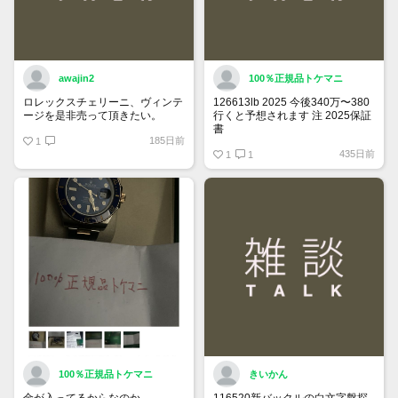
awajin2
100％正規品トケマニ
ロレックスチェリーニ、ヴィンテ
126613lb 2025 今後340万〜380
ージを是非売って頂きたい。
行くと予想されます 注 2025保証
書
185日前
1
https://www.tokemar.com/top/rolex/su
435日前
2025/ @Watch_Monster_より
1
1
マジ上がる予想しかない
100％正規品トケマニ
きいかん