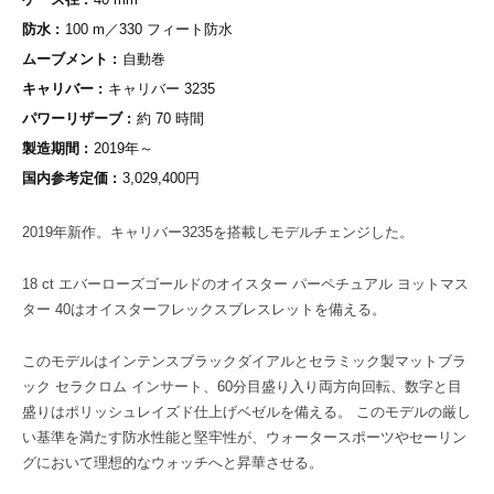
防水
100 m／330 フィート防水
ムーブメント
自動巻
キャリバー
キャリバー 3235
パワーリザーブ
約 70 時間
製造期間
2019年～
国内参考定価
3,029,400円
2019年新作。キャリバー3235を搭載しモデルチェンジした。
18 ct エバーローズゴールドのオイスター パーペチュアル ヨットマス
ター 40はオイスターフレックスブレスレットを備える。
このモデルはインテンスブラックダイアルとセラミック製マットブラ
ック セラクロム インサート、60分目盛り入り両方向回転、数字と目
盛りはポリッシュレイズド仕上げベゼルを備える。 このモデルの厳し
い基準を満たす防水性能と堅牢性が、ウォータースポーツやセーリン
グにおいて理想的なウォッチへと昇華させる。