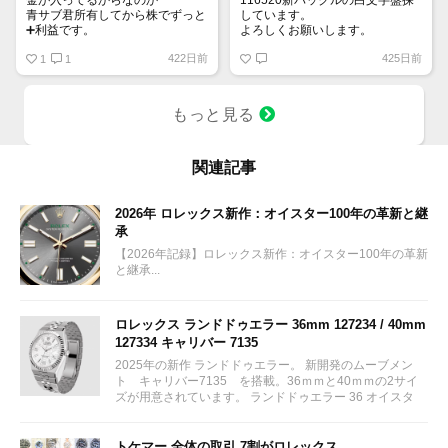
金が入ってるからなのか
116520新バックルの白文字盤探
青サブ君所有してから株でずっと
しています。
➕利益です。
よろしくお願いします。
オススメ日本株その①
422日前
425日前
銘柄番号7932 ニッピ
1
1
配当
1株に633円
もっと見る
100株→63300円
1000株→633万円
10000株→6330万円
買って①年間所有するだけで
関連記事
株価が下がっても、上がっても
2026年 ロレックス新作：オイスター100年の革新と継
承
【2026年記録】ロレックス新作：オイスター100年の革新
と継承...
ロレックス ランドドゥエラー 36mm 127234 / 40mm
127334 キャリバー 7135
2025年の新作 ランドドゥエラー。 新開発のムーブメン
ト キャリバー7135 を搭載。36ｍｍと40ｍｍの2サイ
ズが用意されています。 ランドドゥエラー 36 オイスタ
ー、36 mm、オイスタースチール＆ホワイトゴールド リ
ファレンス 127234 ¥ 2,115,300...
トケマー 全体の取引 7割がロレックス