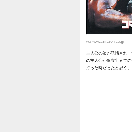
via
www.amazon.co.jp
主人公の娘が誘拐され、
の主人公が娘救出までの
持った時だったと思う。