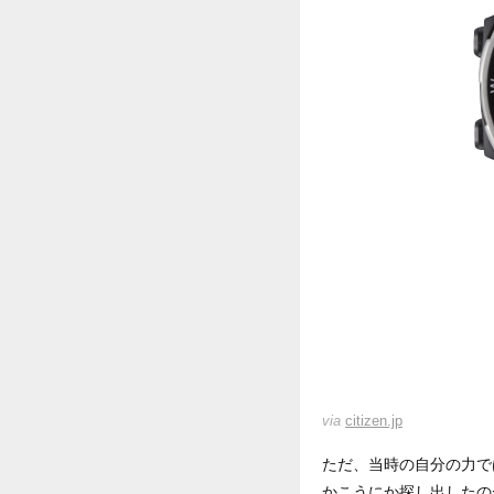
via
citizen.jp
ただ、当時の自分の力で
かこうにか探し出したの