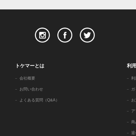
トケマーとは
利
会社概要
利
お問い合わせ
ガ
よくある質問（Q&A）
お
ア
商
退