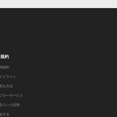
用規約
用規約
イドライン
支払方法
フターサービス
品ランク説明
会する