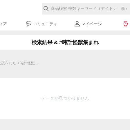
ィア
コミュニティ
マイページ
検索結果 & #時計怪獣集まれ
をした <時計怪獣...
データが見つかりません