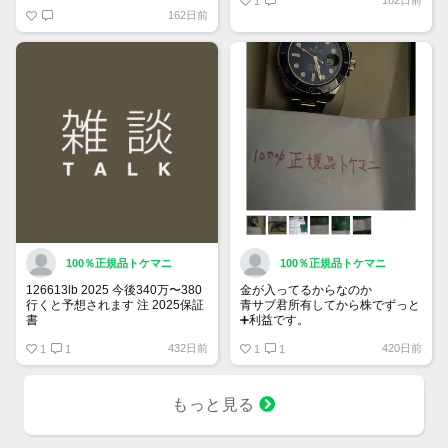
182日前
1
162日前
100％正規品トケマニ
100％正規品トケマニ
126613lb 2025 今後340万〜380
金が入ってるからなのか
行くと予想されます 注 2025保証
青サブ君所有してから株でずっと
書
➕利益です。
https://www.tokemar.com/top/rolex/submariner/166613lb-
オススメ日本株その①
432日前
420日前
2025/ @Watch_Monster_より
1
1
銘柄番号7932 ニッピ
1
1
マジ上がる予想しかない
配当
1株に633円
もっと見る
100株→63300円
1000株→633万円
10000株→6330万円