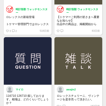
時計怪獣 ウォッチモンスタ
時計怪獣 ウォッチモンスタ
ー
ー
ロレックスの新箱登場
【トケマーご利用の皆さまへ重要
なお知らせ】
トケマー管理部門ではロレックス
出品中の商品は、掲載開始から
の空箱を販売しています
60日が経過すると自動的に1度
518日前
83日前
・旧デザイン Mサイズ 2.5万円 /
3
2
「下書き」へ戻ります。
Sサイズ 2.25
トップページでお気に入り登録が
・旧々デザイン（薄緑）M/Sサイ
できるようになりました。
ズ 1.65
詳しくはマイページ＞お知らせを
・岩デザイン マクラ/Ｃリング
ご確認ください。
1.5
中古になりますのでキズ・汚れな
どダメージ劣化あります
マイロ
awajin2
116710 126710 探しておりま
ロレックスチェリーニ、ヴィンテ
す。相場は、どのくらいでしょう
ージを是非売って頂きたい。
か？