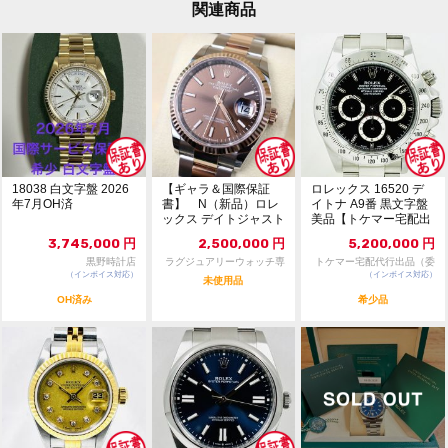
買って①年間所有するだけで
関連商品
株価が下がっても、上がっても
18038 白文字盤 2026
【ギャラ＆国際保証
ロレックス 16520 デ
年7月OH済
書】 N（新品）ロレ
イトナ A9番 黒文字盤
ックス デイトジャスト
美品【トケマー宅配出
126231 36m...
品（委託販...
3,745,000
円
2,500,000
円
5,200,000
円
黒野時計店
ラグジュアリーウォッチ専
トケマー宅配代行出品（委
（インボイス対応）
門店：R/M
（インボイス対応）
託販売）
未使用品
OH済み
希少品