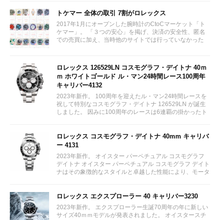
ファレンス 127234 ¥ 2,115,300...
トケマー 全体の取引 7割がロレックス
2017年1月にオープンした腕時計のCtoCマーケット「ト
ケマー」。 「３つの安心」を掲げ、決済の安全性、匿名
での売買に加え、当時他のサイトでは行っていなかった
（大黒屋の）鑑定/検品サービス、このユーザビリティに
富んだサービスが特徴です。...
ロレックス 126529LN コスモグラフ・デイトナ 40ｍ
ｍ ホワイトゴールド ル・マン24時間レース100周年
キャリバー4132
2023年新作。 100周年を迎えたル・マン24時間レースを
祝して特別なコスモグラフ・デイトナ 126529LN が誕生
しました。 因みに100周年のレースは6連覇の掛かったト
ヨタをかわしフェラーリが制しています。...
ロレックス コスモグラフ・デイトナ 40mm キャリバ
ー 4131
2023年新作。 オイスター パーペチュアル コスモグラフ
デイトナ オイスター パーペチュアル コスモグラフ デイト
ナはその象徴的なスタイルと卓越した性能により、モータ
ーレースのサーキットに留まらず、そのアイコニックな地
位を確立している。...
ロレックス エクスプローラー 40 キャリバー3230
2023年新作。 エクスプローラー生誕70周年の年に新しい
サイズ40ｍｍモデルが発表されました。 オイスタースチ