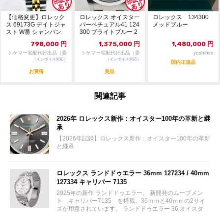
【価格変更】ロレック
ロレックス オイスター
ロレックス 134300
ス 69173G デイトジャ
パーペチュアル41 124
メッドブルー
スト W番 シャンパン
300 ブライトブルー 2
ゴールド 中...
024年...
798,000
円
1,375,000
円
1,480,000
円
トケマー宅配代行出品（委
トケマー宅配代行出品（委
yoshihiro
（インボイス対応）
託販売）
（インボイス対応）
託販売）
国内正規品
お買得
美品
関連記事
2026年 ロレックス新作：オイスター100年の革新と継
承
【2026年記録】ロレックス新作：オイスター100年の革新
と継承...
ロレックス ランドドゥエラー 36mm 127234 / 40mm
127334 キャリバー 7135
2025年の新作 ランドドゥエラー。 新開発のムーブメン
ト キャリバー7135 を搭載。36ｍｍと40ｍｍの2サイ
ズが用意されています。 ランドドゥエラー 36 オイスタ
ー、36 mm、オイスタースチール＆ホワイトゴールド リ