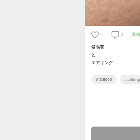
8
0
返信
紫陽花
と
エアキング
116900
airking