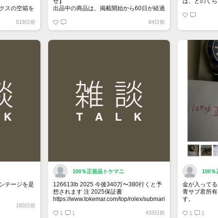
せ】
は、どのくら
クスの空箱を
出品中の商品は、掲載開始から60日が経過
すると自動的に1度「下書き」へ戻りま
519日前
84日前
 / Sサイズ
す。
トップページでお気に入り登録ができるよ
ズ 1.65
うになりました。
1.5
詳しくはマイページ＞お知らせをご確認く
ださい。
れなどダメー
100％正規品トケマニ
100
ンテージを是
126613lb 2025 今後340万〜380行くと予
金が入ってる
想されます 注 2025保証書
青サブ君所有
https://www.tokemar.com/top/rolex/submariner/166613lb-
す。
183日前
2025/ @Watch_Monster_より
オススメ日本
433日前
1
1
銘柄番号793
1
1