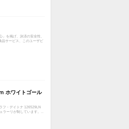
安心」を掲げ、決済の安全性、
検品サービス、このユーザビ
ｍｍ ホワイトゴール
・デイトナ 126529LN
ラーリが制しています。...