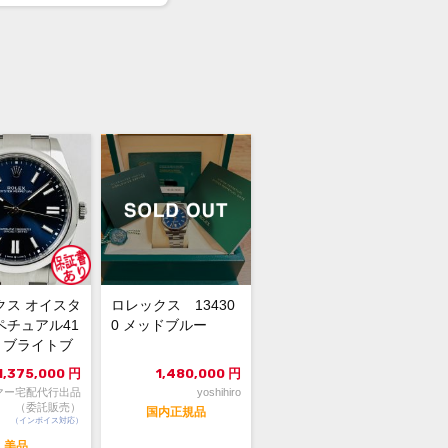
00円
3万円
330万円
所有するだけで
ても、上がっても
クス オイスタ
ロレックス 13430
ペチュアル41
0 メッドブルー
00 ブライトブ
4年...
1,375,000
円
1,480,000
円
マー宅配代行出品
yoshihiro
（委託販売）
国内正規品
（インボイス対応）
美品