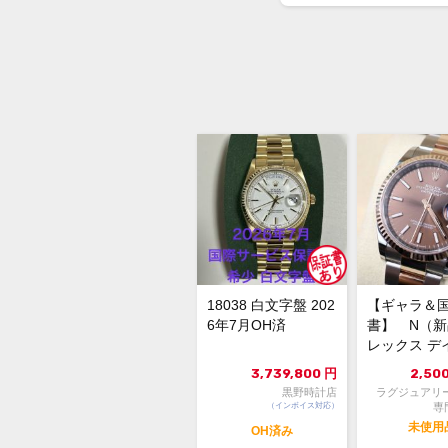
18038 白文字盤 202
【ギャラ＆
6年7月OH済
書】 N（
レックス デ
スト126231 3
3,739,800
円
2,50
黒野時計店
ラグジュアリ
（インボイス対応）
専
未使用
OH済み