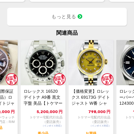
マジ上がる予想しかない
配当
1株に633円
100株→633
もっと見る
1000株→63
10000株→6
買って①年間
関連商品
株価が下がっ
国際保証
ロレックス 16520
【価格変更】ロレッ
ロレッ
新品）ロ
デイトナ A9番 黒文
クス 69173G デイト
ーパー
イトジャ
字盤 美品【トケマー
ジャスト W番 シャ
1243
6m...
宅配出品（委託販...
ンパンゴールド 中...
ルー 202
0,000
円
5,200,000
円
798,000
円
ーウォッチ
トケマー宅配代行出品
トケマー宅配代行出品
トケ
門店：R/M
（委託販売）
（委託販売）
（インボイス対応）
（インボイス対応）
品
希少品
お買得