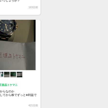
いでしょうか？
163日前
％正規品トケマニ
からなのか
してから株でずっと➕利益で
株その①
421日前
2 ニッピ