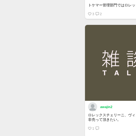
トケマー管理部門ではロレッ
販売しています
・旧デザイン Mサイズ 2.5万円
3
2
2.25
・旧々デザイン（薄緑）M/Sサイ
・岩デザイン マクラ/Ｃリング 
中古になりますのでキズ・汚
ジ劣化あります
awajin2
ロレックスチェリーニ、ヴィ
非売って頂きたい。
1