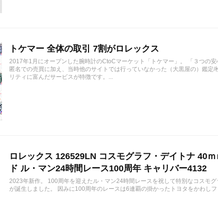
トケマー 全体の取引 7割がロレックス
2017年1月にオープンした腕時計のCtoCマーケット「トケマー」。 「３つの
匿名での売買に加え、当時他のサイトでは行っていなかった（大黒屋の）鑑定/
リティに富んだサービスが特徴です。...
ロレックス 126529LN コスモグラフ・デイトナ 40
ド ル・マン24時間レース100周年 キャリバー4132
2023年新作。 100周年を迎えたル・マン24時間レースを祝して特別なコスモグラフ
が誕生しました。 因みに100周年のレースは6連覇の掛かったトヨタをかわしフェ