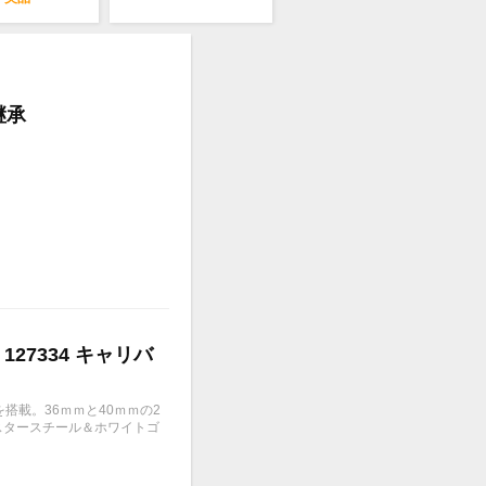
継承
 127334 キャリバ
を搭載。36ｍｍと40ｍｍの2
イスタースチール＆ホワイトゴ